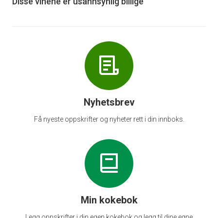
6
Disse vinene er usannsynlig billige
Nyhetsbrev
Få nyeste oppskrifter og nyheter rett i din innboks.
Min kokebok
Legg oppskrifter i din egen kokebok og legg til dine egne