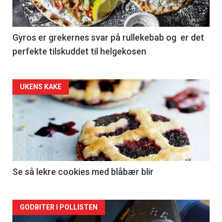
Gyros er grekernes svar på rullekebab og er det
perfekte tilskuddet til helgekosen
Forsiden
UKENS KAKE
akkurat
nå
-
2
Se så lekre cookies med blåbær blir
Forsiden
GODBITER I POLLISTEN