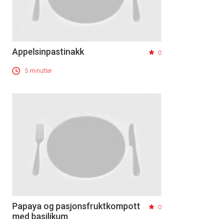
Appelsinpastinakk
0
5 minutter
×
Papaya og pasjonsfruktkompott
0
med basilikum