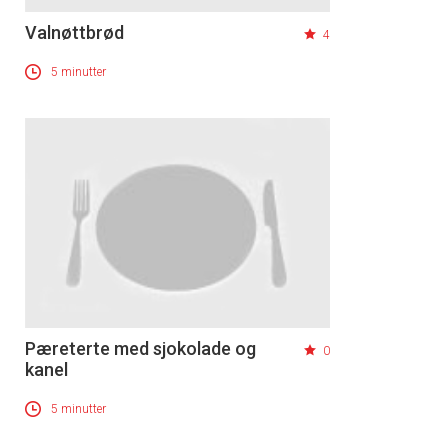
Valnøttbrød
4
5 minutter
Pæreterte med sjokolade og
0
kanel
5 minutter