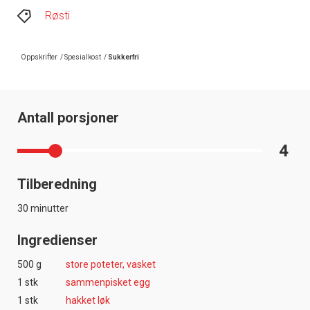
Røsti
Oppskrifter
/
Spesialkost
/
Sukkerfri
Antall porsjoner
4
Tilberedning
30 minutter
Ingredienser
500 g
store poteter, vasket
1 stk
sammenpisket egg
1 stk
hakket løk