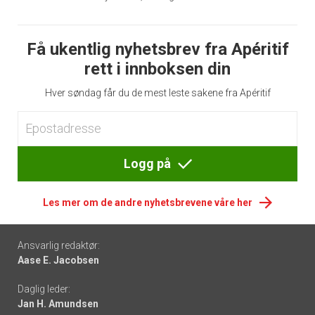
Få ukentlig nyhetsbrev fra Apéritif
rett i innboksen din
Hver søndag får du de mest leste sakene fra Apéritif
Logg på
Les mer om de andre nyhetsbrevene våre her
Footer
Ansvarlig redaktør:
Aase E. Jacobsen
-
Daglig leder:
links
Jan H. Amundsen