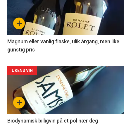
akkurat
nå
+
-
3
Magnum eller vanlig flaske, ulik årgang, men like
gunstig pris
Forsiden
UKENS VIN
akkurat
nå
+
-
4
Biodynamisk billigvin på et pol nær deg