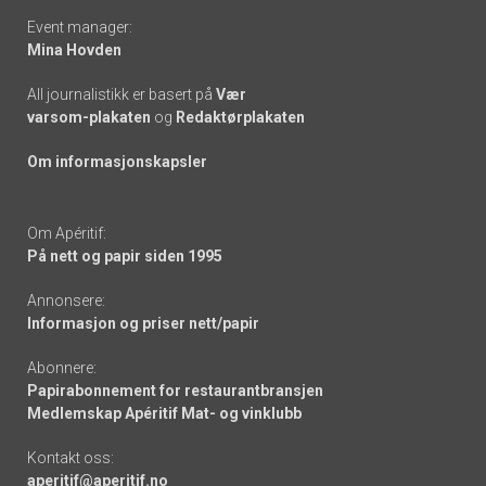
Event manager:
Mina Hovden
All journalistikk er basert på
Vær
varsom-plakaten
og
Redaktørplakaten
Om informasjonskapsler
Om Apéritif:
På nett og papir siden 1995
Annonsere:
Informasjon og priser nett/papir
Abonnere:
Papirabonnement for restaurantbransjen
Medlemskap Apéritif Mat- og vinklubb
Kontakt oss:
aperitif@aperitif.no