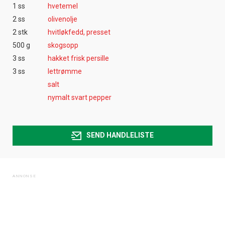
1 ss
hvetemel
2 ss
olivenolje
2 stk
hvitløkfedd, presset
500 g
skogsopp
3 ss
hakket frisk persille
3 ss
lettrømme
salt
nymalt svart pepper
SEND HANDLELISTE