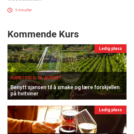
Få ukentlige nyhetsbrev fra
5 minutter
Apéritif
Vi tilbyr flere ukentlige nyhetsbrev. Du
Events
Kommende Kurs
kan fritt velge hvilke du ønsker å få
tilsendt.
Ledig plass
Registrer deg
KURS I OSLO, 26. AUGUST
Benytt sjansen til å smake og lære forskjellen
på hvitviner
Ledig plass