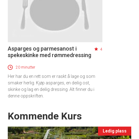
Asparges og parmesanost i
4
spekeskinke med rømmedressing
20 minutter
Her har du en rett som er raskt å lage og som
smaker herlig. Kjøp asparges, en deilig ost,
skinke og lag en deilig dressing. Alt finner du i
denne oppskriften.
Events
Kommende Kurs
Ledig plass