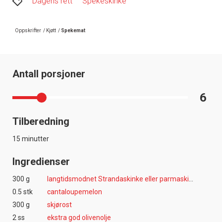
Dagens rett
Spekeskinke
Oppskrifter
/
Kjøtt
/
Spekemat
Antall porsjoner
6
Tilberedning
15 minutter
Ingredienser
300 g
langtidsmodnet Strandaskinke eller parmaskinke
0.5 stk
cantaloupemelon
300 g
skjørost
2 ss
ekstra god olivenolje