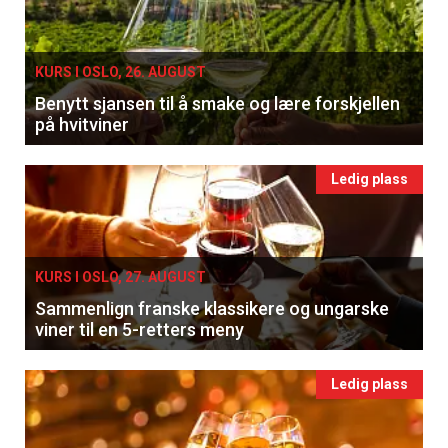
KURS I OSLO, 26. AUGUST
Benytt sjansen til å smake og lære forskjellen
på hvitviner
Ledig plass
KURS I OSLO, 27. AUGUST
Sammenlign franske klassikere og ungarske
viner til en 5-retters meny
Ledig plass