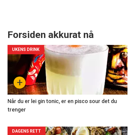
Forsiden akkurat nå
UKENS DRINK
+
Når du er lei gin tonic, er en pisco sour det du
trenger
Forsiden
DAGENS RETT