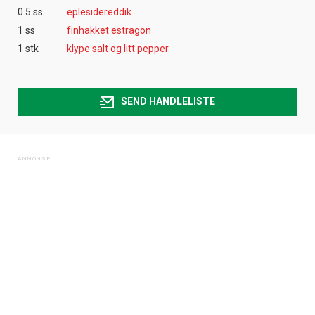
0.5 ss
eplesidereddik
1 ss
finhakket estragon
1 stk
klype salt og litt pepper
SEND HANDLELISTE