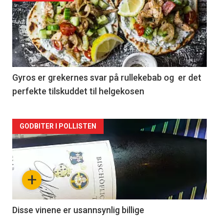
akkurat
nå
-
2
Gyros er grekernes svar på rullekebab og er det
perfekte tilskuddet til helgekosen
Forsiden
GODBITER I POLLISTEN
akkurat
nå
+
-
3
Disse vinene er usannsynlig billige