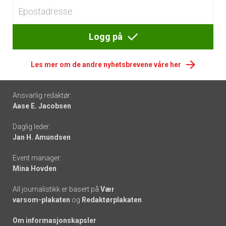
Logg på
Les mer om de andre nyhetsbrevene våre her
Footer
Ansvarlig redaktør:
Aase E. Jacobsen
-
Daglig leder:
links
Jan H. Amundsen
Event manager:
Mina Hovden
All journalistikk er basert på
Vær
varsom-plakaten
og
Redaktørplakaten
Om informasjonskapsler