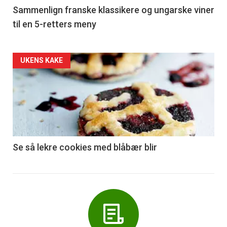
5
Sammenlign franske klassikere og ungarske viner
til en 5-retters meny
Forsiden
UKENS KAKE
akkurat
nå
-
6
Se så lekre cookies med blåbær blir