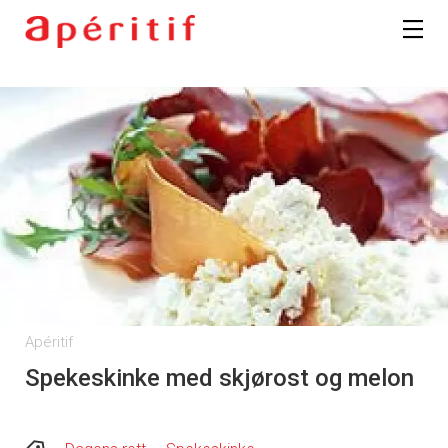
Registrer deg
Apéritif
Spekeskinke med skjørost og melon