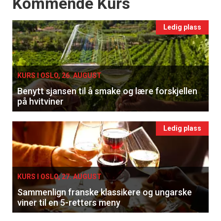
Events
Kommende Kurs
Ledig plass
KURS I OSLO, 26. AUGUST
Benytt sjansen til å smake og lære forskjellen
på hvitviner
Ledig plass
KURS I OSLO, 27. AUGUST
Sammenlign franske klassikere og ungarske
viner til en 5-retters meny