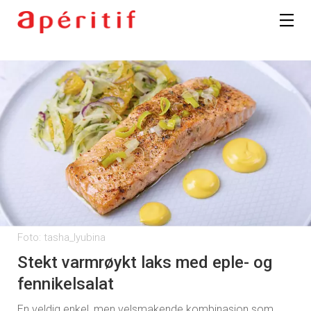
Foto: tasha_lyubina
Stekt varmrøykt laks med eple- og
fennikelsalat
En veldig enkel, men velsmakende kombinasjon som