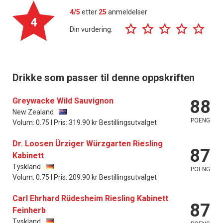
4/5
etter
25
anmeldelser
4
Din vurdering:
Drikke som passer til denne oppskriften
Greywacke Wild Sauvignon
88
New Zealand
POENG
Volum: 0.75 l Pris: 319.90 kr Bestillingsutvalget
Dr. Loosen Ürziger Würzgarten Riesling
87
Kabinett
Tyskland
POENG
Volum: 0.75 l Pris: 209.90 kr Bestillingsutvalget
Carl Ehrhard Rüdesheim Riesling Kabinett
87
Feinherb
Tyskland