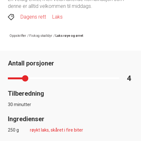
denne er alltid velkommen til middags.
Dagens rett
Laks
Oppskrifter
/
Fisk og skalldyr
/
Laks røye og ørret
Antall porsjoner
4
Tilberedning
30 minutter
Ingredienser
250 g
røykt laks, skåret i fire biter