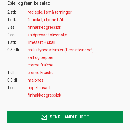
Eple- og fennikelsalat:
2 stk
rød eple, i små terninger
1 stk
fennikel, i tynne båter
3 ss
finhakket gressløk
2 ss
kaldpresset olivenolje
1 stk
limesaft + skall
0.5 stk
chili, i tynne strimler (fjern steinene!)
salt og pepper
crème fraîche
1 dl
crème Fraîche
0.5 dl
majones
1 ss
appelsinsaft
finhakket gressløk
SEND HANDLELISTE