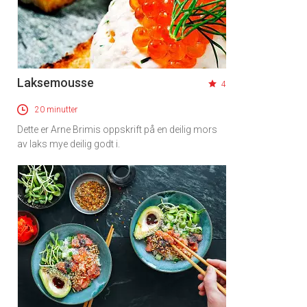
Laksemousse
4
20 minutter
Dette er Arne Brimis oppskrift på en deilig mors
av laks mye deilig godt i.