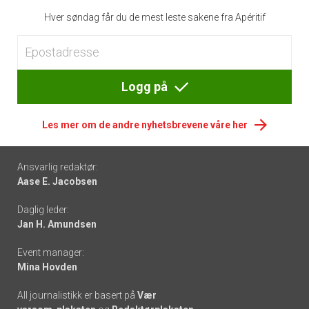
Hver søndag får du de mest leste sakene fra Apéritif
Logg på
Les mer om de andre nyhetsbrevene våre her
Footer
Ansvarlig redaktør:
Aase E. Jacobsen
-
Daglig leder:
links
Jan H. Amundsen
Event manager:
Mina Hovden
All journalistikk er basert på
Vær