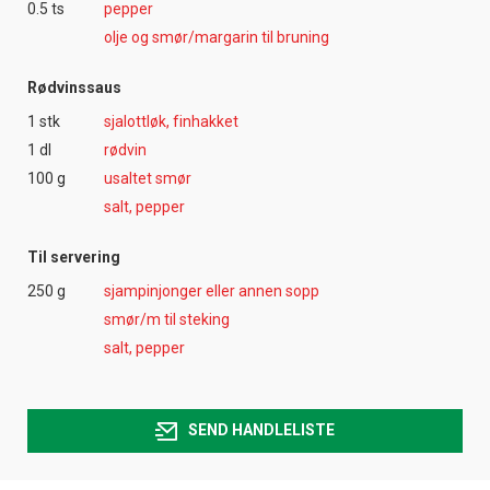
0.5 ts
pepper
olje og smør/margarin til bruning
Rødvinssaus
1 stk
sjalottløk, finhakket
1 dl
rødvin
100 g
usaltet smør
salt, pepper
Til servering
250 g
sjampinjonger eller annen sopp
smør/m til steking
salt, pepper
SEND HANDLELISTE