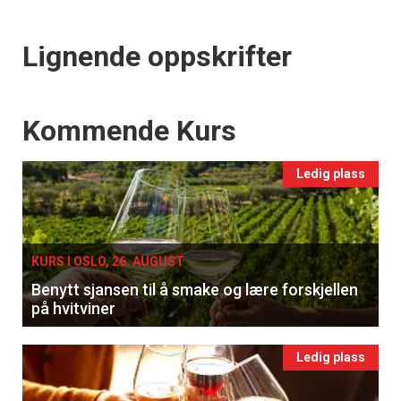
Lignende oppskrifter
Events
Kommende Kurs
Ledig plass
KURS I OSLO, 26. AUGUST
Benytt sjansen til å smake og lære forskjellen
på hvitviner
Ledig plass
×