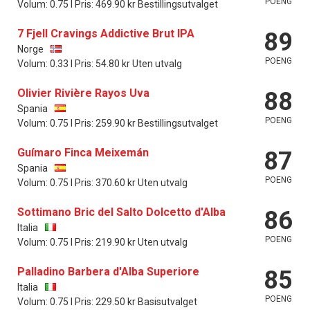
POENG
Volum: 0.75 l Pris: 469.90 kr Bestillingsutvalget
7 Fjell Cravings Addictive Brut IPA
89
Norge
POENG
Volum: 0.33 l Pris: 54.80 kr Uten utvalg
Olivier Rivière Rayos Uva
88
Spania
POENG
Volum: 0.75 l Pris: 259.90 kr Bestillingsutvalget
Guímaro Finca Meixemán
87
Spania
POENG
Volum: 0.75 l Pris: 370.60 kr Uten utvalg
Sottimano Bric del Salto Dolcetto d'Alba
86
Italia
POENG
Volum: 0.75 l Pris: 219.90 kr Uten utvalg
Palladino Barbera d'Alba Superiore
85
Italia
POENG
Volum: 0.75 l Pris: 229.50 kr Basisutvalget