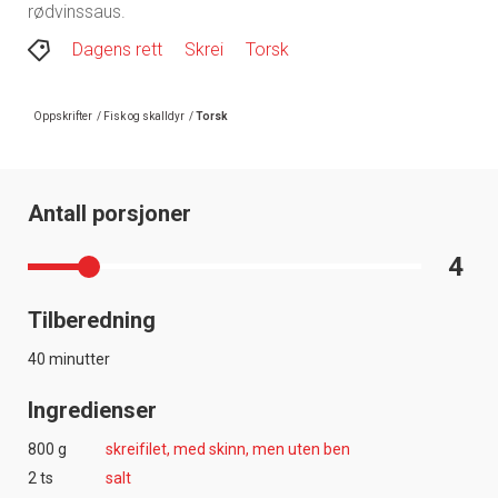
rødvinssaus.
Dagens rett
Skrei
Torsk
Oppskrifter
/
Fisk og skalldyr
/
Torsk
Antall porsjoner
4
Tilberedning
40 minutter
Ingredienser
800 g
skreifilet, med skinn, men uten ben
2 ts
salt