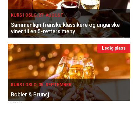
Få ukentlige nyhetsbrev fra
KURS I OSLO, 27. AUGUST
Apéritif
Sammenlign franske klassikere og ungarske
Vi tilbyr flere ukentlige nyhetsbrev. Du
viner til en 5-retters meny
kan fritt velge hvilke du ønsker å få
tilsendt.
Ledig plass
Registrer deg
KURS I OSLO, 05. SEPTEMBER
Bobler & Brunsj