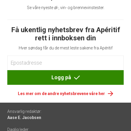
Se våre nyeste øl-, vin- og brennevinstester.
Få ukentlig nyhetsbrev fra Apéritif
rett i innboksen din
Hver søndag får du de mest leste sakene fra Apéritif
Logg på
Les mer om de andre nyhetsbrevene våre her
Footer
Ansvarlig redaktør:
Aase E. Jacobsen
-
Daglig leder: