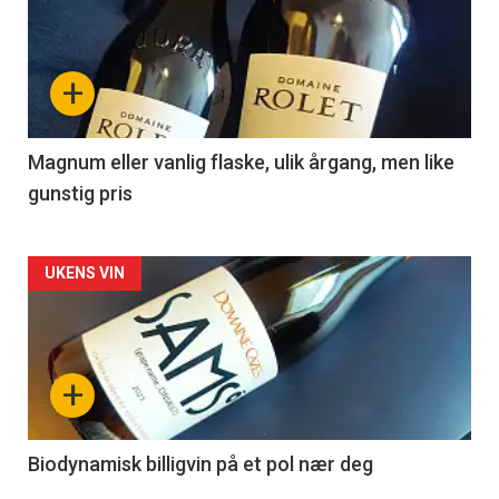
akkurat
nå
+
-
3
Magnum eller vanlig flaske, ulik årgang, men like
gunstig pris
Forsiden
UKENS VIN
akkurat
nå
+
-
4
Biodynamisk billigvin på et pol nær deg