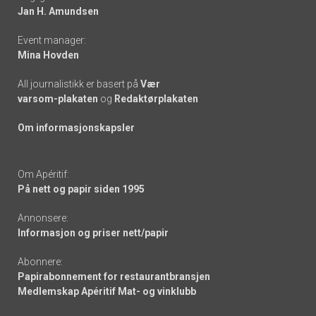
links
Jan H. Amundsen
Event manager:
Mina Hovden
All journalistikk er basert på
Vær
varsom-plakaten
og
Redaktørplakaten
Om informasjonskapsler
Om Apéritif:
På nett og papir siden 1995
Annonsere:
Informasjon og priser nett/papir
Abonnere:
Papirabonnement for restaurantbransjen
Medlemskap Apéritif Mat- og vinklubb