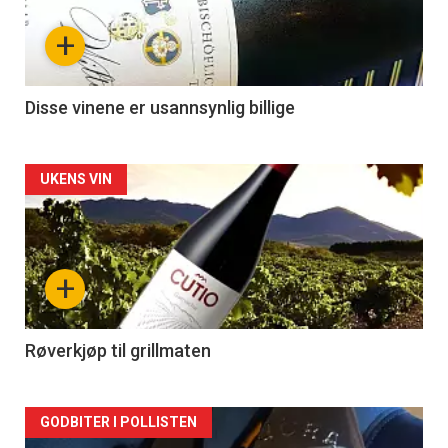
+
Disse vinene er usannsynlig billige
Forsiden
UKENS VIN
akkurat
nå
+
-
2
Røverkjøp til grillmaten
Forsiden
GODBITER I POLLISTEN