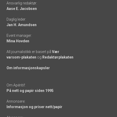
Footer
Ansvarlig redaktør:
Aase E. Jacobsen
-
Daglig leder:
links
Jan H. Amundsen
Event manager:
Mina Hovden
All journalistikk er basert på
Vær
varsom-plakaten
og
Redaktørplakaten
Om informasjonskapsler
Om Apéritif:
På nett og papir siden 1995
Annonsere:
Informasjon og priser nett/papir