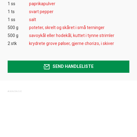
1 ss
paprikapulver
1 ts
svart pepper
1 ss
salt
500 g
poteter, skrelt og skåret i små terninger
500 g
savoykål eller hodekål, kuttet i tynne strimler
2 stk
krydrete grove pølser, gjerne chorizo, i skiver
SEND HANDLELISTE