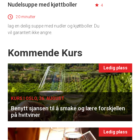
Nudelsuppe med kjøttboller
4
20 minutter
lag en deilig suppe med nudler og kjøttboller. Du
vil garantert ikke angre.
Events
Kommende Kurs
Ledig plass
KURS I OSLO, 26. AUGUST
Benytt sjansen til å smake og lære forskjellen
på hvitviner
Ledig plass