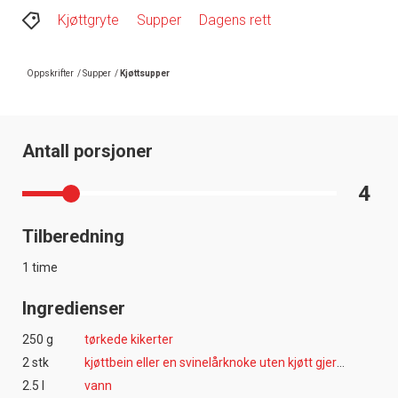
Kjøttgryte
Supper
Dagens rett
Oppskrifter
/
Supper
/
Kjøttsupper
Antall porsjoner
4
Tilberedning
1 time
Ingredienser
250 g
tørkede kikerter
2 stk
kjøttbein eller en svinelårknoke uten kjøtt gjerne fra skinke
2.5 l
vann