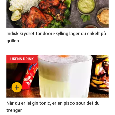
Indisk krydret tandoori-kylling lager du enkelt på
grillen
Forsiden
UKENS DRINK
akkurat
nå
+
-
2
Når du er lei gin tonic, er en pisco sour det du
trenger