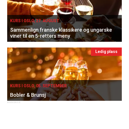
KURS I OSLO, 27. AUGUST
Sammenlign franske klassikere og ungarske
viner til en 5-retters meny
Ledig plass
×
Få ukentlige nyhetsbrev fra
KURS I OSLO, 05. SEPTEMBER
Apéritif
Bobler & Brunsj
Vi tilbyr flere ukentlige nyhetsbrev. Du
kan fritt velge hvilke du ønsker å få
tilsendt.