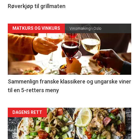
4
Røverkjøp til grillmaten
Forsiden
MATKURS OG VINKURS
Vinsmaking i Oslo
akkurat
nå
-
5
Sammenlign franske klassikere og ungarske viner
til en 5-retters meny
Forsiden
DAGENS RETT
akkurat