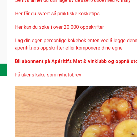
Se hva annet du kan lage av dessert/kake med whisky
Her får du svært så praktisk
e kokketips
Her kan du søke i over 20 000 oppskrifter
Lag din egen personlige kokebok enten ved å legge denne
aperitif.nos oppskrifter eller komponere dine egne.
Bli abonnent på Apéritifs Mat & vinklubb og oppnå st
Få ukens kake som nyhetsbrev