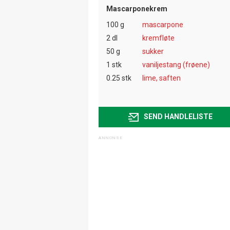
Mascarponekrem
100 g
mascarpone
2 dl
kremfløte
50 g
sukker
1 stk
vaniljestang (frøene)
0.25 stk
lime, saften
SEND HANDLELISTE