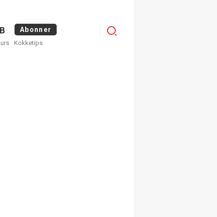
Logg
B
Abonner
kurs
Kokketips
inn
egistrer deg