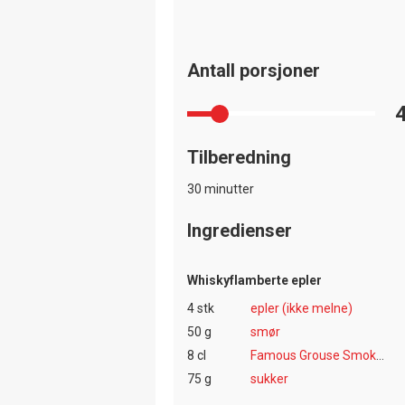
Antall porsjoner
Tilberedning
30 minutter
Ingredienser
Whiskyflamberte epler
4 stk
epler (ikke melne)
50 g
smør
8 cl
Famous Grouse Smoky Black eller annen whisky
75 g
sukker