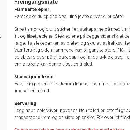
Fremgangsmåte
Flamberte epler:
Først deler du eplene opp i fine jevne skiver eller båter.
Smelt smør og brunt sukker i en stekepanne på medium 
4
litt og tilsett eplene. Stek eplene på begge sider slik at d
farge. Ta stekepannen av platen og skru av avtrekksviften
Vær forsiktig siden flammene kan bli ganske store. Når f
eplebitene over på et bakepapir og lar de avkjøle seg. T
om ønskelig kan denne tilsettes til slutt.
Mascarponekrem:
Ha alle ingrediensene utenom limesaft sammen i en bolle 
limesaften til slutt.
Servering:
Legg noen epleskiver utover en liten tallerken etterfulgt
mascarponekrem og en siste epleskive. Riv over litt friskt 