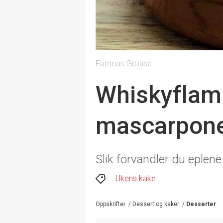
Famous Grouse
Whiskyflam
mascarpon
Slik forvandler du eplene
Ukens kake
Oppskrifter
/
Dessert og kaker
/
Desserter