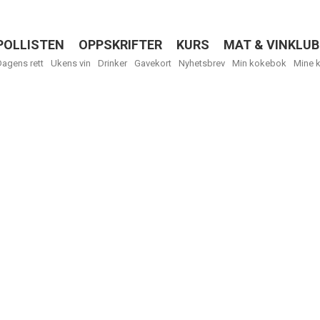
POLLISTEN
OPPSKRIFTER
KURS
MAT & VINKLUB
Menu
Dagens rett
Ukens vin
Drinker
Gavekort
Nyhetsbrev
Min kokebok
Mine 
R