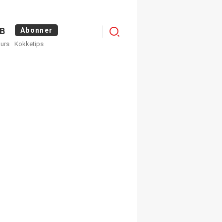
Logg
B
Abonner
kurs
Kokketips
inn