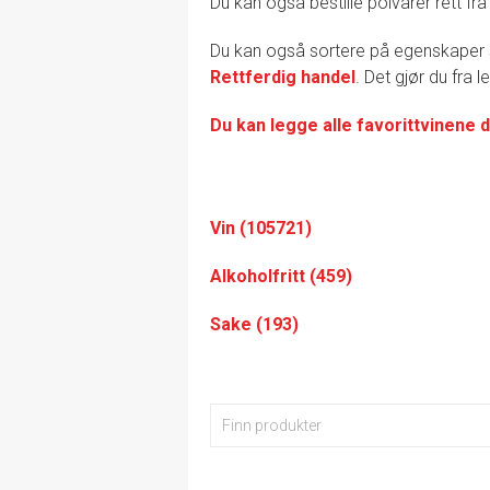
Du kan også bestille polvarer rett fra
Du kan også sortere på egenskape
Rettferdig handel
. Det gjør du fra 
Du kan legge alle favorittvinene d
Vin (105721)
Alkoholfritt (459)
Sake (193)