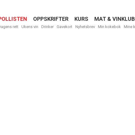
POLLISTEN
OPPSKRIFTER
KURS
MAT & VINKLUB
Menu
Dagens rett
Ukens vin
Drinker
Gavekort
Nyhetsbrev
Min kokebok
Mine 