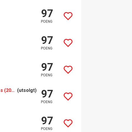
97
POENG
97
POENG
97
POENG
Comte Georges de Vogüé Musigny Grand Cru Vieilles Vignes (2022)
(utsolgt)
97
POENG
97
POENG