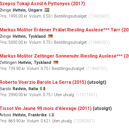
Szepsy Tokaji Aszúl 6 Pyttonyos (2017)
Øvrige
Hvitvin,
Ungarn
Pris: 1995.00 kr
Volum: 0.50 l
Bestillingsutvalget
(12403402)
Markus Molitor Erdener Prälat Riesling Auslese*** Tørr (20
Øvrige
Hvitvin,
Tyskland
Pris: 5000.00 kr
Volum: 0.75 l
Bestillingsutvalget
(11840201)
Markus Molitor Zeltinger Sonnenuhr Riesling Auslese*** (2
Zeltingen
Hvitvin,
Tyskland
Pris: 739.90 kr
Volum: 0.75 l
Bestillingsutvalget
(11840701)
Roberto Voerzio Barolo La Serra (2015)
(utsolgt)
Barolo
Rødvin,
Italia
Pris: 2990.00 kr
Volum: 0.75 l
Uten utvalg
(11571501)
Tissot Vin Jaune 99 mois d'élevage (2011)
(utsolgt)
Arbois
Hvitvin,
Frankrike
Pris: 869.90 kr
Volum: 0.62 l
Uten utvalg
(12582601)