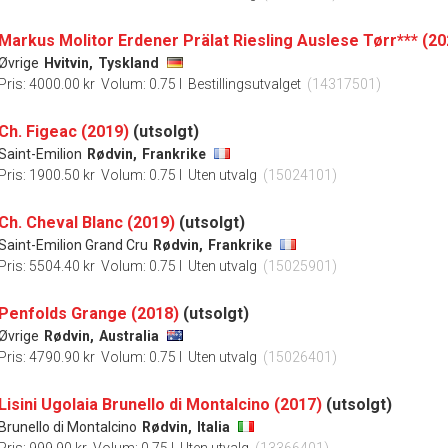
Markus Molitor Erdener Prälat Riesling Auslese Tørr*** (20
Øvrige
Hvitvin,
Tyskland
Pris: 4000.00 kr
Volum: 0.75 l
Bestillingsutvalget
(14317501)
Ch. Figeac (2019)
(utsolgt)
Saint-Emilion
Rødvin,
Frankrike
Pris: 1900.50 kr
Volum: 0.75 l
Uten utvalg
(15024101)
Ch. Cheval Blanc (2019)
(utsolgt)
Saint-Emilion Grand Cru
Rødvin,
Frankrike
Pris: 5504.40 kr
Volum: 0.75 l
Uten utvalg
(15025901)
Penfolds Grange (2018)
(utsolgt)
Øvrige
Rødvin,
Australia
Pris: 4790.90 kr
Volum: 0.75 l
Uten utvalg
(15026401)
Lisini Ugolaia Brunello di Montalcino (2017)
(utsolgt)
Brunello di Montalcino
Rødvin,
Italia
Pris: 999.90 kr
Volum: 0.75 l
Uten utvalg
(13366401)