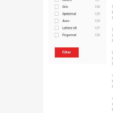
Svin
135
Spekemat
129
Avec
129
Lettere vilt
127
Fingermat
125
Filter