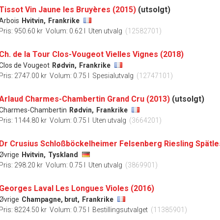
Tissot Vin Jaune les Bruyères (2015)
(utsolgt)
Arbois
Hvitvin,
Frankrike
Pris: 950.60 kr
Volum: 0.62 l
Uten utvalg
(12582701)
Ch. de la Tour Clos-Vougeot Vielles Vignes (2018)
Clos de Vougeot
Rødvin,
Frankrike
Pris: 2747.00 kr
Volum: 0.75 l
Spesialutvalg
(12747101)
Arlaud Charmes-Chambertin Grand Cru (2013)
(utsolgt)
Charmes-Chambertin
Rødvin,
Frankrike
Pris: 1144.80 kr
Volum: 0.75 l
Uten utvalg
(3664201)
Øvrige
Hvitvin,
Tyskland
Pris: 298.20 kr
Volum: 0.75 l
Uten utvalg
(3869901)
Georges Laval Les Longues Violes (2016)
Øvrige
Champagne, brut,
Frankrike
Pris: 8224.50 kr
Volum: 0.75 l
Bestillingsutvalget
(11385901)