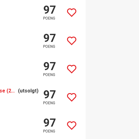
97
POENG
97
POENG
97
POENG
Dr Crusius Schloßböckelheimer Felsenberg Riesling Spätlese (2016)
(utsolgt)
97
POENG
97
POENG