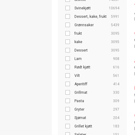
Svinekjøtt
10694
Dessert, kake, frukt
5991
Grønnsaker
5439
frukt
3095
kake
3095
Dessert
3095
Lam
908
Rødt kjøtt
616
Vilt
561
Aperitiff
414
Grillmat
330
Pasta
309
Gryter
297
Sjømat
204
Grillet kjøtt
183
Salater
151