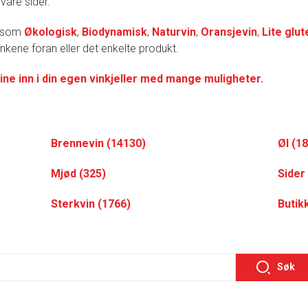
 våre sider.
r som
Økologisk
,
Biodynamisk
,
Naturvin
,
Oransjevin
,
Lite glut
lenkene foran eller det enkelte produkt.
ine inn i din egen vinkjeller med mange muligheter.
Brennevin (14130)
Øl (1
Mjød (325)
Sider
Sterkvin (1766)
Butikk
Søk