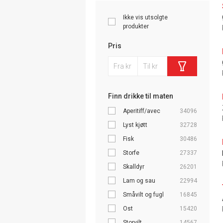
Ikke vis utsolgte
produkter
Pris
Finn drikke til maten
Aperitiff/avec
34096
Lyst kjøtt
32728
Fisk
30486
Storfe
27337
Skalldyr
26201
Lam og sau
22994
Småvilt og fugl
16845
Ost
15420
Storvilt
14567