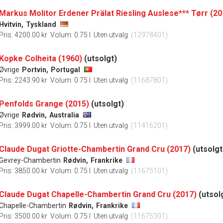
Markus Molitor Erdener Prälat Riesling Auslese*** Tørr (20
Hvitvin,
Tyskland
Pris: 4200.00 kr
Volum: 0.75 l
Uten utvalg
(12978401)
Kopke Colheita (1960)
(utsolgt)
Øvrige
Portvin,
Portugal
Pris: 2243.90 kr
Volum: 0.75 l
Uten utvalg
(11687801)
Penfolds Grange (2015)
(utsolgt)
Øvrige
Rødvin,
Australia
Pris: 3999.00 kr
Volum: 0.75 l
Uten utvalg
(11416201)
Claude Dugat Griotte-Chambertin Grand Cru (2017)
(utsolgt
Gevrey-Chambertin
Rødvin,
Frankrike
Pris: 3850.00 kr
Volum: 0.75 l
Uten utvalg
(11675101)
Claude Dugat Chapelle-Chambertin Grand Cru (2017)
(utsol
Chapelle-Chambertin
Rødvin,
Frankrike
Pris: 3500.00 kr
Volum: 0.75 l
Uten utvalg
(11675301)