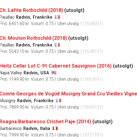
Ch. Lafite Rothschild (2018)
(utsolgt)
Pauillac
Rødvin,
Frankrike
Pris: 6451.60 kr
Volum: 0.75 l
Uten utvalg
(13538001)
Ch. Mouton Rothschild (2018)
(utsolgt)
Pauillac
Rødvin,
Frankrike
Pris: 5543.10 kr
Volum: 0.75 l
Uten utvalg
(13538101)
Heitz Cellar Lot C-91 Cabernet Sauvignon (2016)
(utsolgt)
Napa Valley
Rødvin,
USA
Pris: 1149.90 kr
Volum: 0.75 l
Uten utvalg
(13657601)
Musigny
Rødvin,
Frankrike
Pris: 7899.90 kr
Volum: 0.75 l
Uten utvalg
(13600101)
Roagna Barbaresco Crichet Paje (2014)
(utsolgt)
Barbaresco
Rødvin,
Italia
Pris: 7999.90 kr
Volum: 0.75 l
Uten utvalg
(13721701)