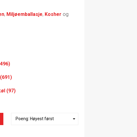
en
,
Miljøemballasje
,
Kosher
og
8496)
 (691)
øl (97)