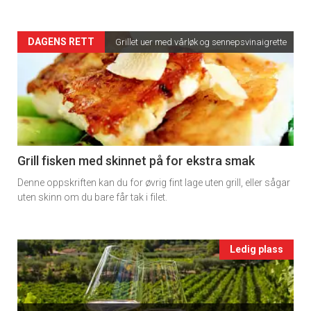
2
Artikler
DAGENS RETT
Grillet uer med vårløk og sennepsvinaigrette
detail
-
section
11
Grill fisken med skinnet på for ekstra smak
Denne oppskriften kan du for øvrig fint lage uten grill, eller sågar
Ukens
uten skinn om du bare får tak i filet.
vin
Events
Ledig plass
single