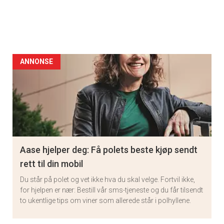
ANNONSE
Aase hjelper deg: Få polets beste kjøp sendt
rett til din mobil
Du står på polet og vet ikke hva du skal velge. Fortvil ikke,
for hjelpen er nær: Bestill vår sms-tjeneste og du får tilsendt
to ukentlige tips om viner som allerede står i polhyllene.