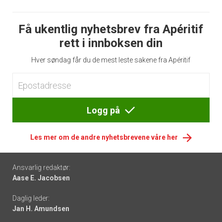
Få ukentlig nyhetsbrev fra Apéritif
rett i innboksen din
Hver søndag får du de mest leste sakene fra Apéritif
Logg på
Les mer om de andre nyhetsbrevene våre her
Footer
Ansvarlig redaktør:
Aase E. Jacobsen
-
Daglig leder:
links
Jan H. Amundsen