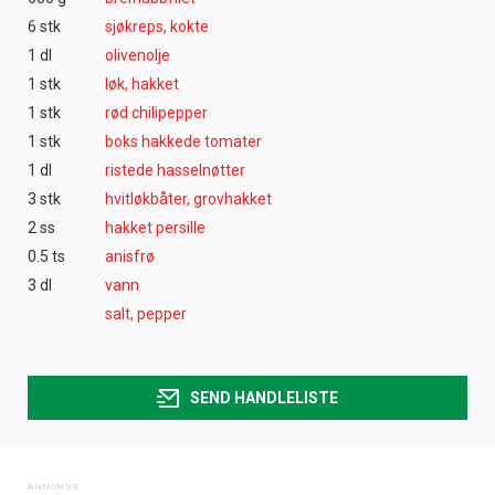
6 stk
sjøkreps, kokte
1 dl
olivenolje
1 stk
løk, hakket
1 stk
rød chilipepper
1 stk
boks hakkede tomater
1 dl
ristede hasselnøtter
3 stk
hvitløkbåter, grovhakket
2 ss
hakket persille
0.5 ts
anisfrø
3 dl
vann
salt, pepper
SEND HANDLELISTE