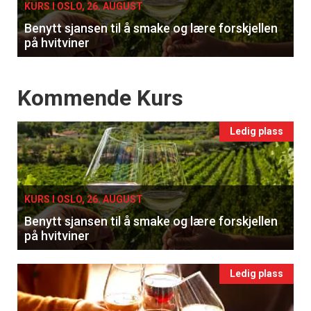
KURS I OSLO, 26. AUGUST
Benytt sjansen til å smake og lære forskjellen
på hvitviner
Events
Kommende Kurs
Ledig plass
KURS I OSLO, 26. AUGUST
Benytt sjansen til å smake og lære forskjellen
på hvitviner
Ledig plass