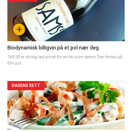
akkurat
nå
+
-
4
Biodynamisk billigvin på et pol nær deg
169,90 er utrolig lavt priset for en vin som denne. Den finnes på
60+ pol.
Forsiden
DAGENS RETT
akkurat
nå
-