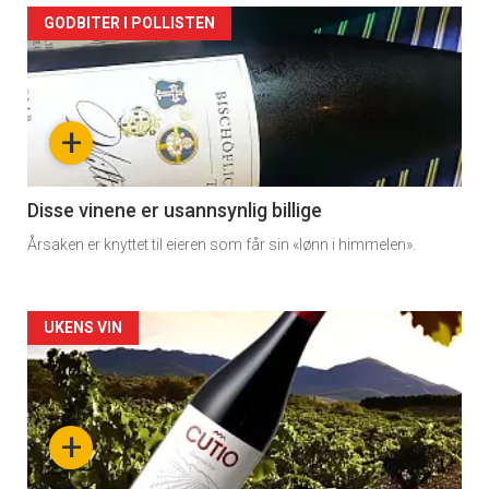
GODBITER I POLLISTEN
+
Disse vinene er usannsynlig billige
Årsaken er knyttet til eieren som får sin «lønn i himmelen».
Forsiden
UKENS VIN
akkurat
nå
+
-