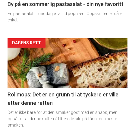
5
By på en sommerlig pastasalat - din nye favoritt
En pastasalat til middag er alltid populært. Oppskriften er såre
enkel.
Forsiden
DAGENS RETT
akkurat
nå
-
6
Rollmops: Det er en grunn til at tyskere er ville
etter denne retten
Det er ikke bare for at den smaker godt med en snaps, men
også for at denne måten å tilberede sild på får ut den beste
smaken.