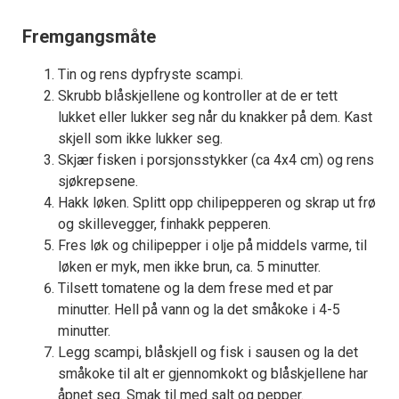
Fremgangsmåte
Tin og rens dypfryste scampi.
Skrubb blåskjellene og kontroller at de er tett
lukket eller lukker seg når du knakker på dem. Kast
skjell som ikke lukker seg.
Skjær fisken i porsjonsstykker (ca 4x4 cm) og rens
sjøkrepsene.
Hakk løken. Splitt opp chilipepperen og skrap ut frø
og skillevegger, finhakk pepperen.
Fres løk og chilipepper i olje på middels varme, til
løken er myk, men ikke brun, ca. 5 minutter.
Tilsett tomatene og la dem frese med et par
minutter. Hell på vann og la det småkoke i 4-5
minutter.
Legg scampi, blåskjell og fisk i sausen og la det
småkoke til alt er gjennomkokt og blåskjellene har
åpnet seg. Smak til med salt og pepper.