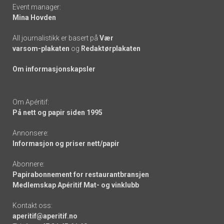
Event manager:
Mina Hovden
All journalistikk er basert på
Vær
varsom-plakaten
og
Redaktørplakaten
Om informasjonskapsler
Om Apéritif:
På nett og papir siden 1995
Annonsere:
Informasjon og priser nett/papir
Abonnere:
Papirabonnement for restaurantbransjen
Medlemskap Apéritif Mat- og vinklubb
Kontakt oss:
aperitif@aperitif.no