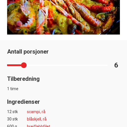
Antall porsjoner
6
Tilberedning
1 time
Ingredienser
12 stk
scampi, rå
30 stk
blåskjell, rå
600 g
breiflabbfilet