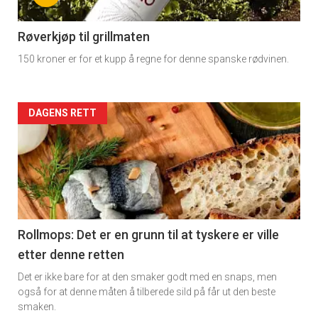
section
11
Røverkjøp til grillmaten
150 kroner er for et kupp å regne for denne spanske rødvinen.
Dagens
rett
Artikler
DAGENS RETT
detail
-
section
11
Rollmops: Det er en grunn til at tyskere er ville
etter denne retten
Dagens
Det er ikke bare for at den smaker godt med en snaps, men
rett
også for at denne måten å tilberede sild på får ut den beste
smaken.