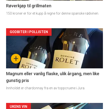
2
Røverkjøp til grillmaten
150 kroner er for et kupp å regne for denne spanske rødvinen.
Forsiden
GODBITER I POLLISTEN
akkurat
nå
+
-
3
Magnum eller vanlig flaske, ulik årgang, men like
gunstig pris
Innholdet er chardonnay fra en av toppcruene i Jura.
Forsiden
UKENS VIN