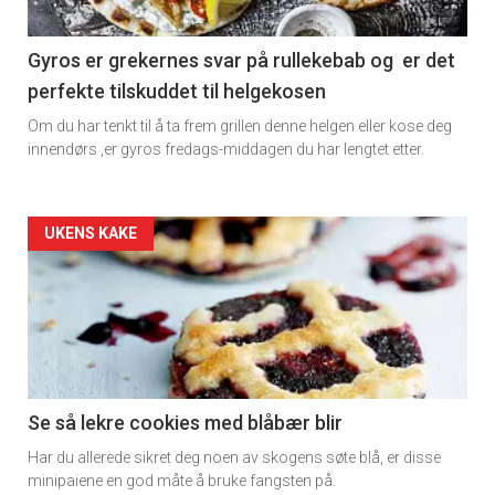
section
11
Gyros er grekernes svar på rullekebab og er det
perfekte tilskuddet til helgekosen
Om du har tenkt til å ta frem grillen denne helgen eller kose deg
innendørs ,er gyros fredags-middagen du har lengtet etter.
Artikler
UKENS KAKE
detail
-
section
11
Se så lekre cookies med blåbær blir
Har du allerede sikret deg noen av skogens søte blå, er disse
Dagens
minipaiene en god måte å bruke fangsten på.