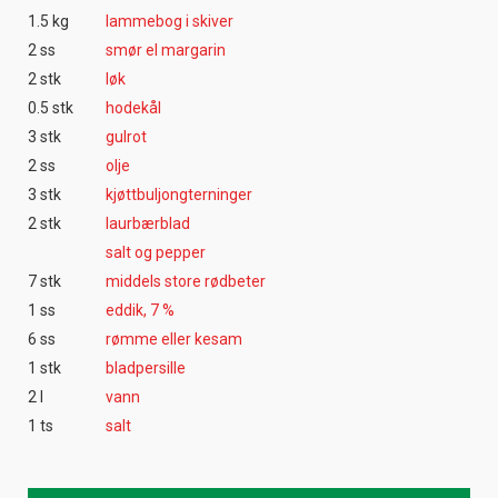
1.5 kg
lammebog i skiver
2 ss
smør el margarin
2 stk
løk
0.5 stk
hodekål
3 stk
gulrot
2 ss
olje
3 stk
kjøttbuljongterninger
2 stk
laurbærblad
salt og pepper
7 stk
middels store rødbeter
1 ss
eddik, 7 %
6 ss
rømme eller kesam
1 stk
bladpersille
2 l
vann
1 ts
salt