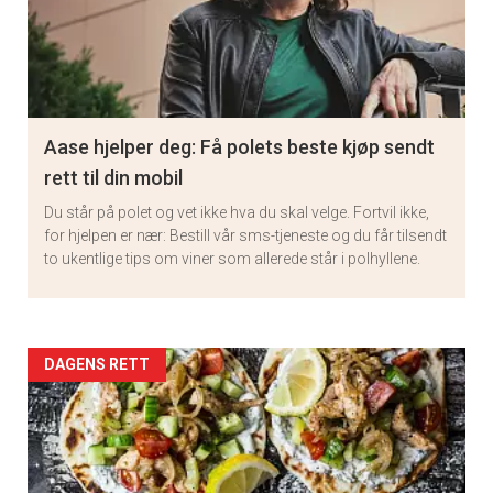
Aase hjelper deg: Få polets beste kjøp sendt
rett til din mobil
Du står på polet og vet ikke hva du skal velge. Fortvil ikke,
for hjelpen er nær: Bestill vår sms-tjeneste og du får tilsendt
to ukentlige tips om viner som allerede står i polhyllene.
Artikler
DAGENS RETT
detail
-