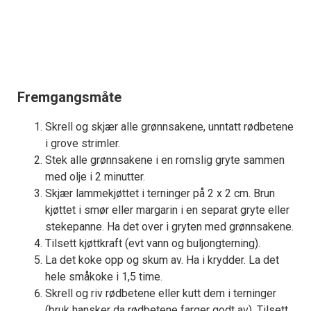
Fremgangsmåte
Skrell og skjær alle grønnsakene, unntatt rødbetene
i grove strimler.
Stek alle grønnsakene i en romslig gryte sammen
med olje i 2 minutter.
Skjær lammekjøttet i terninger på 2 x 2 cm. Brun
kjøttet i smør eller margarin i en separat gryte eller
stekepanne. Ha det over i gryten med grønnsakene.
Tilsett kjøttkraft (evt vann og buljongterning).
La det koke opp og skum av. Ha i krydder. La det
hele småkoke i 1,5 time.
Skrell og riv rødbetene eller kutt dem i terninger
(bruk hansker da rødbetene farger godt av). Tilsett