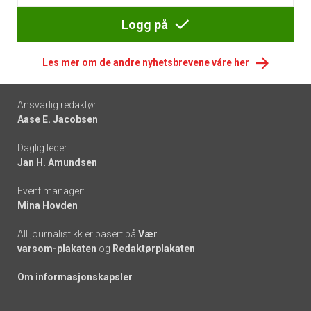
Logg på
Les mer om de andre nyhetsbrevene våre her
Footer
Ansvarlig redaktør:
Aase E. Jacobsen
-
Daglig leder:
links
Jan H. Amundsen
Event manager:
Mina Hovden
All journalistikk er basert på
Vær
varsom-plakaten
og
Redaktørplakaten
Om informasjonskapsler