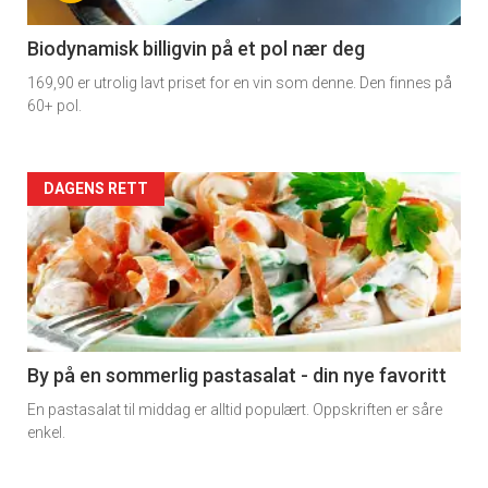
-
4
Biodynamisk billigvin på et pol nær deg
169,90 er utrolig lavt priset for en vin som denne. Den finnes på
60+ pol.
Forsiden
DAGENS RETT
akkurat
nå
-
5
By på en sommerlig pastasalat - din nye favoritt
En pastasalat til middag er alltid populært. Oppskriften er såre
enkel.