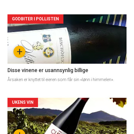
rett
Artikler
GODBITER I POLLISTEN
detail
-
+
section
11
Disse vinene er usannsynlig billige
Årsaken er knyttet til eieren som får sin «lønn i himmelen».
Dagens
rett
Artikler
UKENS VIN
2
detail
-