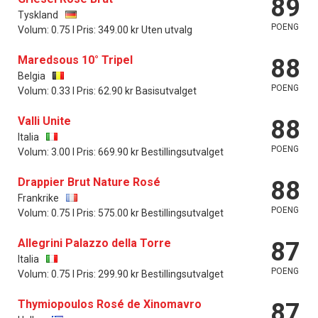
89
Tyskland
POENG
Volum: 0.75 l Pris: 349.00 kr Uten utvalg
Maredsous 10° Tripel
88
Belgia
POENG
Volum: 0.33 l Pris: 62.90 kr Basisutvalget
Valli Unite
88
Italia
POENG
Volum: 3.00 l Pris: 669.90 kr Bestillingsutvalget
Drappier Brut Nature Rosé
88
Frankrike
POENG
Volum: 0.75 l Pris: 575.00 kr Bestillingsutvalget
Allegrini Palazzo della Torre
87
Italia
POENG
Volum: 0.75 l Pris: 299.90 kr Bestillingsutvalget
Thymiopoulos Rosé de Xinomavro
87