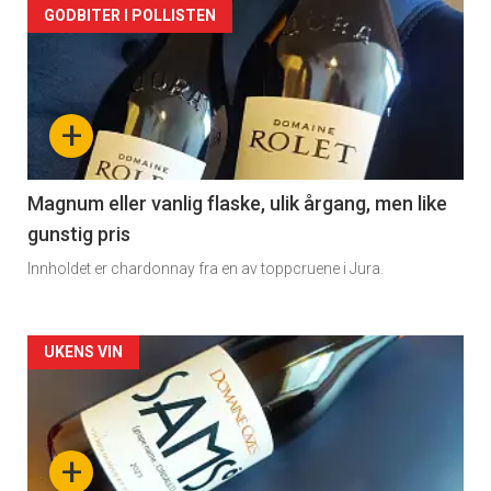
Forsiden
GODBITER I POLLISTEN
akkurat
nå
+
-
3
Magnum eller vanlig flaske, ulik årgang, men like
gunstig pris
Innholdet er chardonnay fra en av toppcruene i Jura.
Forsiden
UKENS VIN
akkurat
nå
+