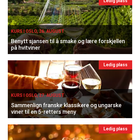
Ledig plass
KURS I OSLO, 26. AUGUST
Benytt sjansen til å smake og lære forskjellen
på hvitviner
Ledig plass
KURS I OSLO, 27. AUGUST
Sammenlign franske klassikere og ungarske
viner til en 5-retters meny
Ledig plass