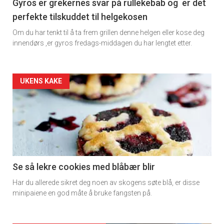
Gyros er grekernes svar på rullekebab og er det
perfekte tilskuddet til helgekosen
Om du har tenkt til å ta frem grillen denne helgen eller kose deg
innendørs ,er gyros fredags-middagen du har lengtet etter.
Forsiden
UKENS KAKE
akkurat
nå
-
2
Se så lekre cookies med blåbær blir
Har du allerede sikret deg noen av skogens søte blå, er disse
minipaiene en god måte å bruke fangsten på.