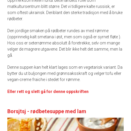
oppmerksomheten rundt dette landets rolle som
matkultursentrum blitt større. Det vi tidligere kalte russisk, er
som oftest ukrainsk. Deriblant den sterke tradisjon med å bruke
rødbeter.
Den jordlige smaken på rødbeter rundes av med rømme
(opprinnelig kalt smetana i øst, men som også er syrnet fløte ).
Hos oss er seterrømme absolutt å foretrekke, selv om mange
velger de magrere utgavene. Det blir ikke helt det samme, men la
gå.
Denne suppen kan helt klart lages som en vegetarisk variant. Da
bytter du ut buljongen med grønnsaksskraft og velger tofu eller
vegan-creme fraiche i stedet for rømme.
Eller rett og slett gå for denne oppskriften
Borsjtsj - rødbetesuppe med lam