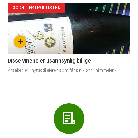
Forsiden
GODBITER I POLLISTEN
akkurat
nå
+
-
6
Disse vinene er usannsynlig billige
Årsaken er knyttet til eieren som får sin «lønn i himmelen».