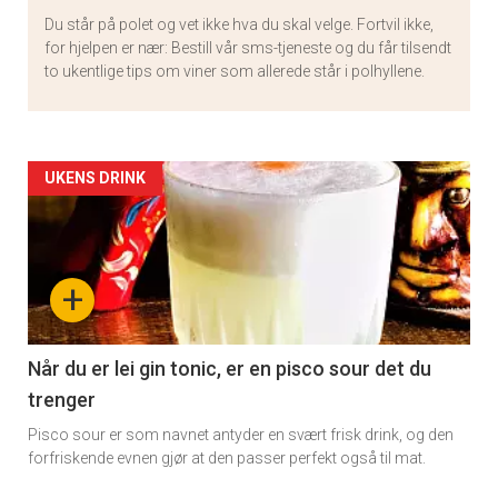
Du står på polet og vet ikke hva du skal velge. Fortvil ikke,
for hjelpen er nær: Bestill vår sms-tjeneste og du får tilsendt
to ukentlige tips om viner som allerede står i polhyllene.
Artikler
UKENS DRINK
detail
-
+
section
11
Når du er lei gin tonic, er en pisco sour det du
trenger
Pisco sour er som navnet antyder en svært frisk drink, og den
forfriskende evnen gjør at den passer perfekt også til mat.