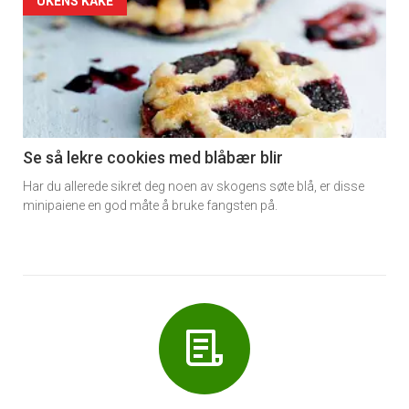
Forsiden
UKENS KAKE
akkurat
nå
-
6
Se så lekre cookies med blåbær blir
Har du allerede sikret deg noen av skogens søte blå, er disse
minipaiene en god måte å bruke fangsten på.