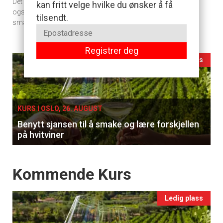
Det er ikke bare for at den smaker godt med en snaps, men
kan fritt velge hvilke du ønsker å få
vin
også for at denne måten å tilberede sild på får ut den beste
tilsendt.
smaken.
Registrer deg
Events
Ledig plass
single
KURS I OSLO, 26. AUGUST
Benytt sjansen til å smake og lære forskjellen
på hvitviner
Events
Kommende Kurs
Ledig plass