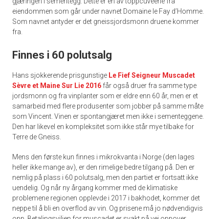
gjæringen i sementegg. Dette er en av toppcuvéene fra
eiendommen som går under navnet Domaine le Fay d’Homme.
Som navnet antyder er det gneissjordsmonn druene kommer
fra.
Finnes i 60 polutsalg
Hans sjokkerende prisgunstige
Le Fief Seigneur Muscadet
Sèvre et Maine Sur Lie 2016
får også druer fra samme type
jordsmonn og fra vinplanter som er eldre enn 60 år, men er et
samarbeid med flere produsenter som jobber på samme måte
som Vincent. Vinen er spontangjæret men ikke i sementeggene.
Den har likevel en kompleksitet som ikke står mye tilbake for
Terre de Gneiss.
Mens den første kun finnes i mikrokvanta i Norge (den lages
heller ikke mange av), er den rimelige bedre tilgang på. Den er
nemlig på plass i 60 polutsalg, men den partiet er fortsatt ikke
uendelig. Og når ny årgang kommer med de klimatiske
problemene regionen opplevde i 2017 i bakhodet, kommer det
neppe til å bli en overflod av vin. Og prisene må jo nødvendigvis
opp. Betalingsviljen for muscadet er svakt på vei oppover.