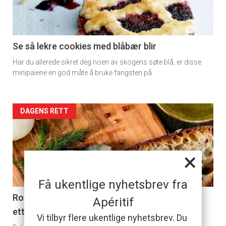
-
section
11
Se så lekre cookies med blåbær blir
Har du allerede sikret deg noen av skogens søte blå, er disse
Dagens
minipaiene en god måte å bruke fangsten på.
rett
2
Artikler
DAGENS RETT
detail
×
-
section
Få ukentlige nyhetsbrev fra
11
Rollmops: Det er en grunn til at tyskere er ville
Apéritif
etter denne retten
Ukens
Vi tilbyr flere ukentlige nyhetsbrev. Du