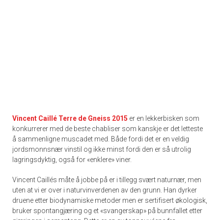
Vincent Caillé Terre de Gneiss 2015
er en lekkerbisken som
konkurrerer med de beste chabliser som kanskje er det letteste
å sammenligne muscadet med. Både fordi det er en veldig
jordsmonnsnær vinstil og ikke minst fordi den er så utrolig
lagringsdyktig, også for «enklere» viner.
Vincent Caillés måte å jobbe på er i tillegg svært naturnær, men
uten at vi er over i naturvinverdenen av den grunn. Han dyrker
druene etter biodynamiske metoder men er sertifisert økologisk,
bruker spontangjæring og et «svangerskap» på bunnfallet etter