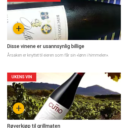
akkurat
nå
+
-
3
Disse vinene er usannsynlig billige
Årsaken er knyttet til eieren som får sin «lønn i himmelen».
Forsiden
UKENS VIN
akkurat
nå
+
-
4
Røverkjøp til grillmaten