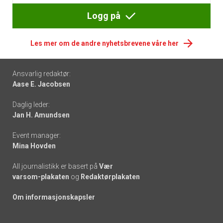
Logg på
Les mer om de andre nyhetsbrevene våre her
Footer
Ansvarlig redaktør:
Aase E. Jacobsen
-
Daglig leder:
links
Jan H. Amundsen
Event manager:
Mina Hovden
All journalistikk er basert på
Vær
varsom-plakaten
og
Redaktørplakaten
Om informasjonskapsler