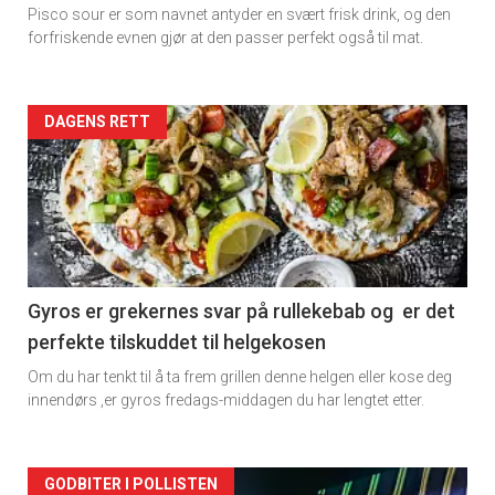
Pisco sour er som navnet antyder en svært frisk drink, og den
forfriskende evnen gjør at den passer perfekt også til mat.
Forsiden
DAGENS RETT
akkurat
nå
-
2
Gyros er grekernes svar på rullekebab og er det
perfekte tilskuddet til helgekosen
Om du har tenkt til å ta frem grillen denne helgen eller kose deg
innendørs ,er gyros fredags-middagen du har lengtet etter.
Forsiden
GODBITER I POLLISTEN