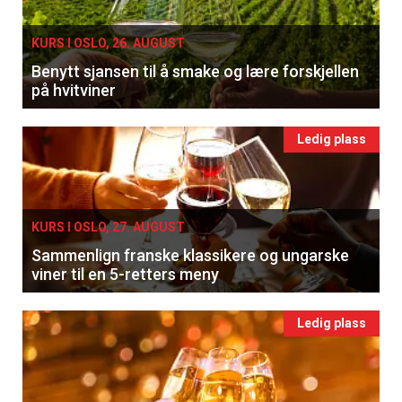
KURS I OSLO, 26. AUGUST
Benytt sjansen til å smake og lære forskjellen
på hvitviner
Ledig plass
KURS I OSLO, 27. AUGUST
Sammenlign franske klassikere og ungarske
viner til en 5-retters meny
Ledig plass