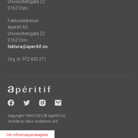
Universitetsgata 22
0162 Oslo
Fakturaadresse:
Apéritif AS
Universitetsgata 22
0162 Oslo
faktura@aperitif.no
Org. nr. 972 420 271
Footer
-
socials
Copyright 1995-2023 © Apéritif AS
Utviklet av
Ideo Solutions AS
Om informasjonskapsler