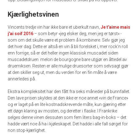
Kjærlighetsvinen
Vincents tredje vin har ikke bare et uberkult navn,
Je t'aime mais
j'ai soif 2016
– som betyr «jeg elsker deg, men jeg er tørst» -
som om det skulle være et problem å kombinere. Selv gjør jeg
det hver dag. Dette er altså en vin å bli forelsket i, mer rock’n roll
enn forrige, så er det heller ingen klassisk muscadet siden
muscadetdruen melon de bourgogne bare utgjør en åttedel av
druemiksen. Resten er alle mulige druesorter som selvsagt gjør
at den skiller seg ut, men du verden for en fin måte å være
annerledes på.
Ekstra kompleksitet har den fått fra seks måneder på bunnfallet.
Den lave prisen skyldes at den ikke er noe annet «vin de France»
og er laget på en lite kostnadskrevende måte, kun gjæring etter
ett døgn klaring av mosten, og deretter i flaske. I Frankrike
selges denne vinen dessuten som fem liters bag-in-boks – det
hadde vært noe å ha i kjøleskapet. Det hadde i alle fall sørget for
non stop-kjærlighet.