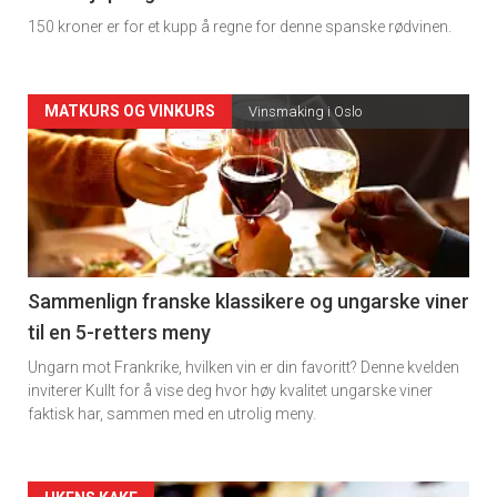
150 kroner er for et kupp å regne for denne spanske rødvinen.
Forsiden
MATKURS OG VINKURS
Vinsmaking i Oslo
akkurat
nå
-
5
Sammenlign franske klassikere og ungarske viner
til en 5-retters meny
Ungarn mot Frankrike, hvilken vin er din favoritt? Denne kvelden
inviterer Kullt for å vise deg hvor høy kvalitet ungarske viner
faktisk har, sammen med en utrolig meny.