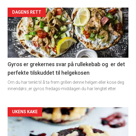
Artikler
DAGENS RETT
detail
-
section
11
Gyros er grekernes svar på rullekebab og er det
perfekte tilskuddet til helgekosen
Dagens
Om du har tenkt til å ta frem grillen denne helgen eller kose deg
rett
innendørs ,er gyros fredags-middagen du har lengtet etter.
Artikler
UKENS KAKE
detail