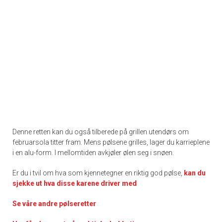
Denne retten kan du også tilberede på grillen utendørs om
februarsola titter fram. Mens pølsene grilles, lager du karrieplene
i en alu-form. I mellomtiden avkjøler ølen seg i snøen.
Er du i tvil om hva som kjennetegner en riktig god pølse,
kan du
sjekke ut hva disse karene driver med
Se våre andre pølseretter