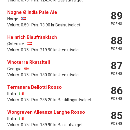
Volum: 0.75 l Pris: 124.90 kr Basisutvalget
Nøgne Ø India Pale Ale
89
Norge
POENG
Volum: 0.50 l Pris: 73.90 kr Basisutvalget
Heinrich Blaufränkisch
88
Østerrike
POENG
Volum: 0.75 l Pris: 219.90 kr Uten utvalg
Vinoterra Rkatsiteli
87
Georgia
POENG
Volum: 0.75 l Pris: 180.00 kr Uten utvalg
Terranera Bellotti Rosso
86
Italia
POENG
Volum: 0.75 l Pris: 235.20 kr Bestillingsutvalget
Wongraven Alleanza Langhe Rosso
85
Italia
POENG
Volum: 0.75 l Pris: 189.90 kr Basisutvalget