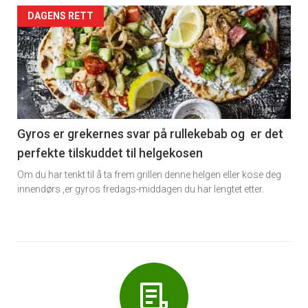
Forsiden
DAGENS RETT
akkurat
nå
-
6
Gyros er grekernes svar på rullekebab og er det
perfekte tilskuddet til helgekosen
Om du har tenkt til å ta frem grillen denne helgen eller kose deg
innendørs ,er gyros fredags-middagen du har lengtet etter.