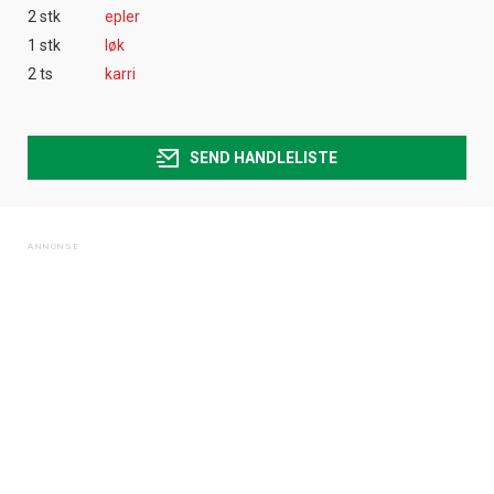
2 stk
epler
1 stk
løk
2 ts
karri
SEND HANDLELISTE