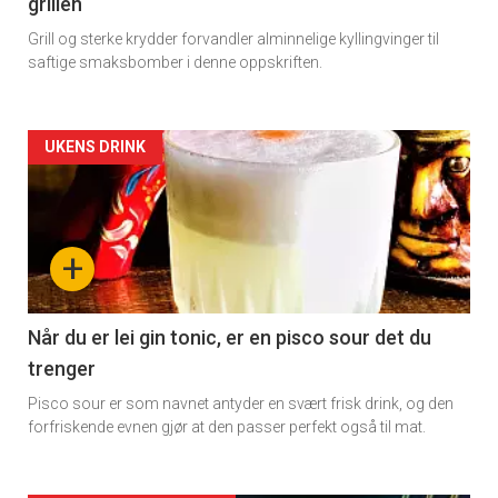
grillen
Grill og sterke krydder forvandler alminnelige kyllingvinger til
saftige smaksbomber i denne oppskriften.
Forsiden
UKENS DRINK
akkurat
nå
+
-
2
Når du er lei gin tonic, er en pisco sour det du
trenger
Pisco sour er som navnet antyder en svært frisk drink, og den
forfriskende evnen gjør at den passer perfekt også til mat.