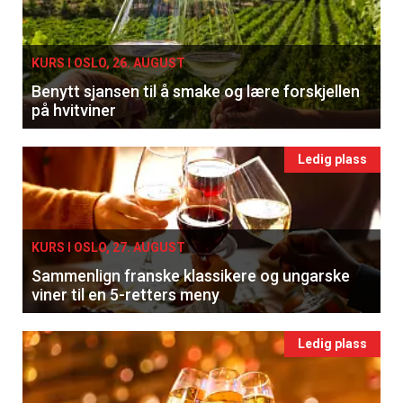
KURS I OSLO, 26. AUGUST
Benytt sjansen til å smake og lære forskjellen
på hvitviner
Ledig plass
KURS I OSLO, 27. AUGUST
Sammenlign franske klassikere og ungarske
viner til en 5-retters meny
Ledig plass