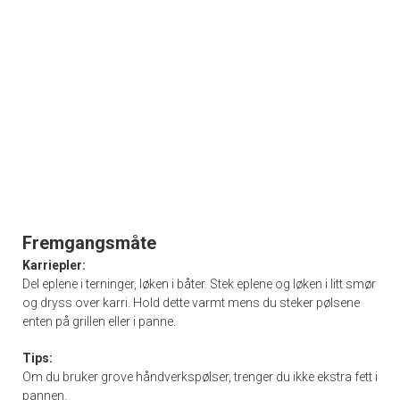
Fremgangsmåte
Karriepler:
Del eplene i terninger, løken i båter. Stek eplene og løken i litt smør
og dryss over karri. Hold dette varmt mens du steker pølsene
enten på grillen eller i panne.
Tips:
Om du bruker grove håndverkspølser, trenger du ikke ekstra fett i
pannen.