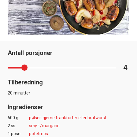
Antall porsjoner
4
Tilberedning
20 minutter
Ingredienser
600 g
pølser, gjerne frankfurter eller bratwurst
2 ss
smør /margarin
1 pose
potetmos