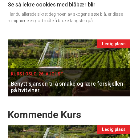
11
Se så lekre cookies med blåbær blir
Har du allerede sikret deg noen av skogens søte blå, er disse
Ukens
minipaiene en god måte å bruke fangsten på.
vin
Events
Ledig plass
single
KURS I OSLO, 26. AUGUST
Benytt sjansen til å smake og lære forskjellen
på hvitviner
Events
Kommende Kurs
Ledig plass