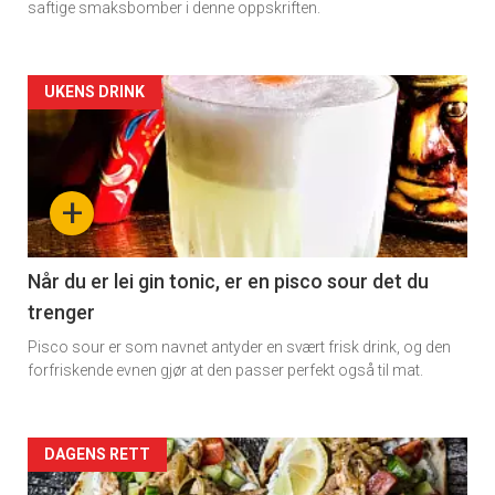
saftige smaksbomber i denne oppskriften.
Artikler
UKENS DRINK
×
detail
Få ukentlige nyhetsbrev fra
-
+
Apéritif
section
Vi tilbyr flere ukentlige nyhetsbrev. Du
11
Når du er lei gin tonic, er en pisco sour det du
kan fritt velge hvilke du ønsker å få
trenger
tilsendt.
Dagens
Pisco sour er som navnet antyder en svært frisk drink, og den
rett
forfriskende evnen gjør at den passer perfekt også til mat.
Registrer deg
Artikler
DAGENS RETT