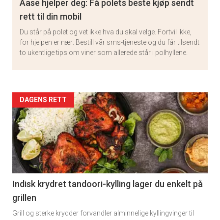
Aase hjelper deg: Få polets beste kjøp sendt
rett til din mobil
Du står på polet og vet ikke hva du skal velge. Fortvil ikke,
for hjelpen er nær: Bestill vår sms-tjeneste og du får tilsendt
to ukentlige tips om viner som allerede står i polhyllene.
Artikler
DAGENS RETT
detail
-
section
11
Indisk krydret tandoori-kylling lager du enkelt på
grillen
Grill og sterke krydder forvandler alminnelige kyllingvinger til