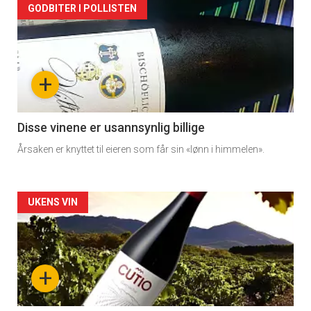
Forsiden
GODBITER I POLLISTEN
akkurat
nå
+
-
3
Disse vinene er usannsynlig billige
Årsaken er knyttet til eieren som får sin «lønn i himmelen».
Forsiden
UKENS VIN
akkurat
nå
+
-