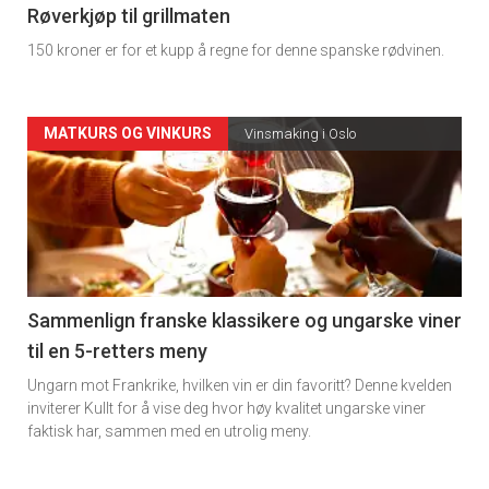
4
Røverkjøp til grillmaten
150 kroner er for et kupp å regne for denne spanske rødvinen.
Forsiden
MATKURS OG VINKURS
Vinsmaking i Oslo
akkurat
nå
-
5
Sammenlign franske klassikere og ungarske viner
til en 5-retters meny
Ungarn mot Frankrike, hvilken vin er din favoritt? Denne kvelden
inviterer Kullt for å vise deg hvor høy kvalitet ungarske viner
faktisk har, sammen med en utrolig meny.