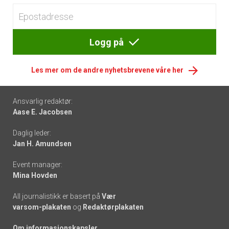
Logg på
Les mer om de andre nyhetsbrevene våre her
Footer
Ansvarlig redaktør:
Aase E. Jacobsen
-
Daglig leder:
links
Jan H. Amundsen
Event manager:
Mina Hovden
All journalistikk er basert på
Vær
varsom-plakaten
og
Redaktørplakaten
Om informasjonskapsler