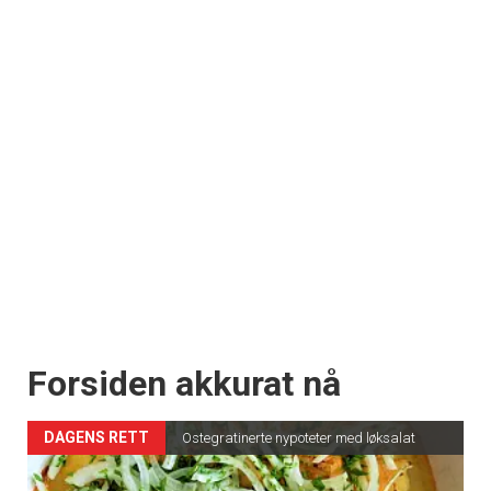
Forsiden akkurat nå
DAGENS RETT
Ostegratinerte nypoteter med løksalat