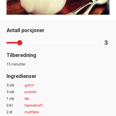
Antall porsjoner
3
Tilberedning
15 minutter
Ingredienser
3 stk
gulrot
3 stk
poteter
1 stk
løk
0.8 l
hønsekraft
2 dl
matfløte