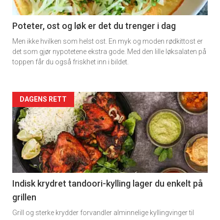
section
11
Poteter, ost og løk er det du trenger i dag
Men ikke hvilken som helst ost. En myk og moden rødkittost er
det som gjør nypotetene ekstra gode. Med den lille løksalaten på
toppen får du også friskhet inn i bildet.
Artikler
DAGENS RETT
detail
-
section
11
Indisk krydret tandoori-kylling lager du enkelt på
grillen
Dagens
Grill og sterke krydder forvandler alminnelige kyllingvinger til