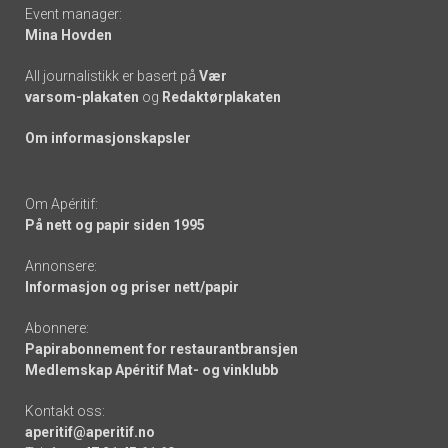
Event manager:
Mina Hovden
All journalistikk er basert på
Vær
varsom-plakaten
og
Redaktørplakaten
Om informasjonskapsler
Om Apéritif:
På nett og papir siden 1995
Annonsere:
Informasjon og priser nett/papir
Abonnere:
Papirabonnement for restaurantbransjen
Medlemskap Apéritif Mat- og vinklubb
Kontakt oss:
aperitif@aperitif.no