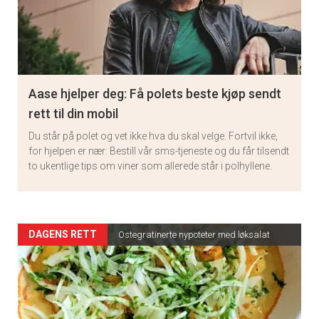
Aase hjelper deg: Få polets beste kjøp sendt
rett til din mobil
Du står på polet og vet ikke hva du skal velge. Fortvil ikke,
for hjelpen er nær: Bestill vår sms-tjeneste og du får tilsendt
to ukentlige tips om viner som allerede står i polhyllene.
Artikler
DAGENS RETT
Ostegratinerte nypoteter med løksalat
detail
-