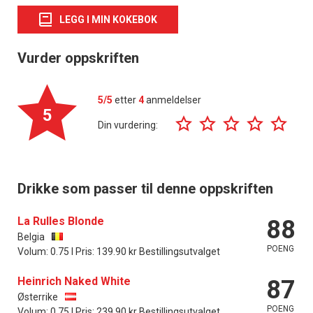
LEGG I MIN KOKEBOK
Vurder oppskriften
5/5
etter
4
anmeldelser
5
Din vurdering:
Drikke som passer til denne oppskriften
La Rulles Blonde
88
Belgia
POENG
Volum: 0.75 l Pris: 139.90 kr Bestillingsutvalget
Heinrich Naked White
87
Østerrike
POENG
Volum: 0.75 l Pris: 239.90 kr Bestillingsutvalget