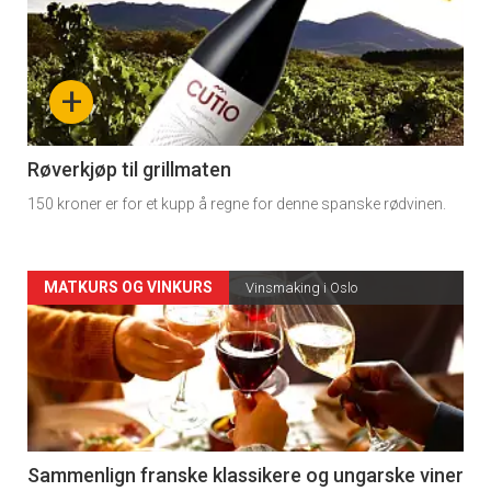
akkurat
nå
+
-
4
Røverkjøp til grillmaten
150 kroner er for et kupp å regne for denne spanske rødvinen.
Forsiden
MATKURS OG VINKURS
Vinsmaking i Oslo
akkurat
nå
-
5
Sammenlign franske klassikere og ungarske viner