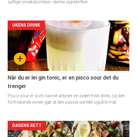
rett
saftige smaksbomber i denne oppskriften.
Artikler
UKENS DRINK
detail
-
+
section
11
Når du er lei gin tonic, er en pisco sour det du
trenger
Dagens
Pisco sour er som navnet antyder en svært frisk drink, og den
rett
forfriskende evnen gjør at den passer perfekt også til mat.
2
Artikler
DAGENS RETT