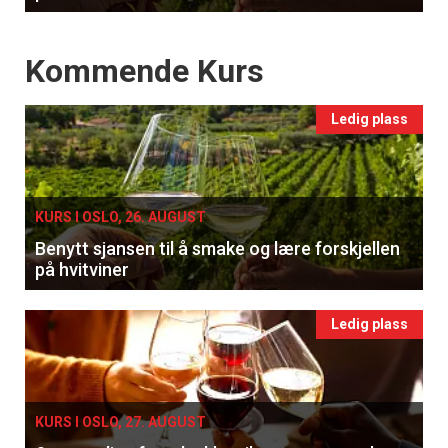
Events
Kommende Kurs
Ledig plass
KURS I OSLO, 26. AUGUST
Benytt sjansen til å smake og lære forskjellen
på hvitviner
Ledig plass
KURS I OSLO, 27. AUGUST