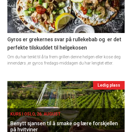
detail
-
section
11
Gyros er grekernes svar på rullekebab og er det
perfekte tilskuddet til helgekosen
Ukens
Om du har tenkt til å ta frem grillen denne helgen eller kose deg
vin
innendørs ,er gyros fredags-middagen du har lengtet etter.
Events
Ledig plass
single
KURS I OSLO, 26. AUGUST
Benytt sjansen til å smake og lære forskjellen
på hvitviner