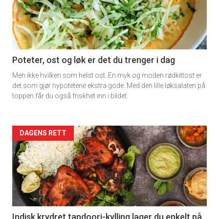
Poteter, ost og løk er det du trenger i dag
Men ikke hvilken som helst ost. En myk og moden rødkittost er
det som gjør nypotetene ekstra gode. Med den lille løksalaten på
toppen får du også friskhet inn i bildet.
Forsiden
DAGENS RETT
akkurat
nå
-
2
Indisk krydret tandoori-kylling lager du enkelt på