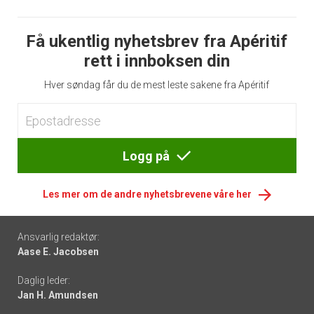
Få ukentlig nyhetsbrev fra Apéritif
rett i innboksen din
Hver søndag får du de mest leste sakene fra Apéritif
Logg på
Les mer om de andre nyhetsbrevene våre her
Footer
Ansvarlig redaktør:
Aase E. Jacobsen
-
Daglig leder:
links
Jan H. Amundsen