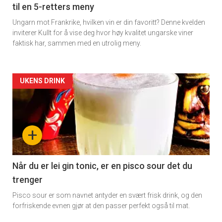
til en 5-retters meny
Ungarn mot Frankrike, hvilken vin er din favoritt? Denne kvelden
inviterer Kullt for å vise deg hvor høy kvalitet ungarske viner
faktisk har, sammen med en utrolig meny.
Forsiden
UKENS DRINK
akkurat
nå
+
-
6
Når du er lei gin tonic, er en pisco sour det du
trenger
Pisco sour er som navnet antyder en svært frisk drink, og den
forfriskende evnen gjør at den passer perfekt også til mat.