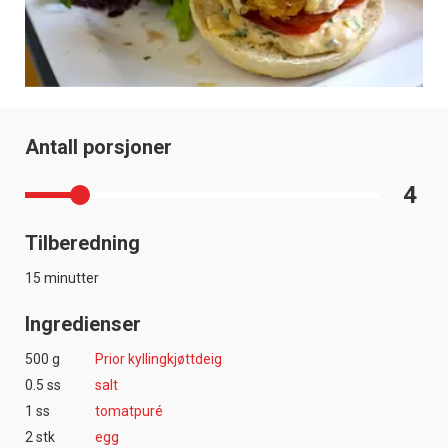
Antall porsjoner
4
Tilberedning
15 minutter
Ingredienser
500 g
Prior kyllingkjøttdeig
0.5 ss
salt
1 ss
tomatpuré
2 stk
egg