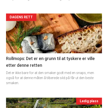
rett
2
Artikler
DAGENS RETT
detail
-
section
11
Rollmops: Det er en grunn til at tyskere er ville
etter denne retten
Ukens
Det er ikke bare for at den smaker godt med en snaps, men
vin
også for at denne måten å tilberede sild på får ut den beste
smaken.
Events
Ledig plass