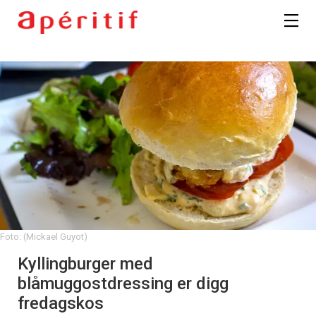
Foto: (Mickael Guyot)
Kyllingburger med
blåmuggostdressing er digg
fredagskos