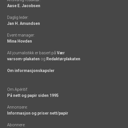
Aase E. Jacobsen
-
Daglig leder:
links
Jan H. Amundsen
Event manager:
Mina Hovden
All journalistikk er basert på
Vær
varsom-plakaten
og
Redaktørplakaten
Om informasjonskapsler
Om Apéritif:
På nett og papir siden 1995
Annonsere:
Informasjon og priser nett/papir
Abonnere: