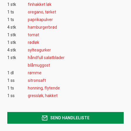
1 stk
finhakket løk
1 ts
oregano, tørket
1 ts
paprikapulver
4 stk
hamburgerbrød
1 stk
tomat
1 stk
rødløk
4 stk
sylteagurker
1 stk
håndfull salatblader
blåmuggost
1 dl
rømme
1 ss
sitronsaft
1 ts
honning, flytende
1 ss
gressløk, hakket
SEND HANDLELISTE