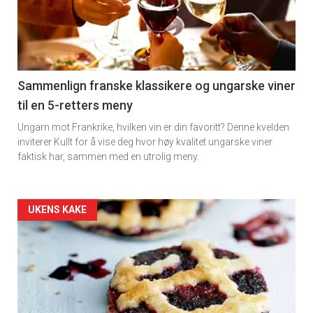
nå
-
5
Sammenlign franske klassikere og ungarske viner
til en 5-retters meny
Ungarn mot Frankrike, hvilken vin er din favoritt? Denne kvelden
inviterer Kullt for å vise deg hvor høy kvalitet ungarske viner
faktisk har, sammen med en utrolig meny.
Forsiden
UKENS KAKE
akkurat
nå
-