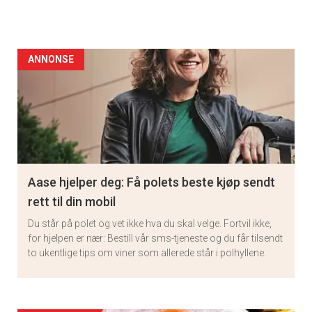
ANNONSE
Aase hjelper deg: Få polets beste kjøp sendt
rett til din mobil
Du står på polet og vet ikke hva du skal velge. Fortvil ikke,
for hjelpen er nær: Bestill vår sms-tjeneste og du får tilsendt
to ukentlige tips om viner som allerede står i polhyllene.