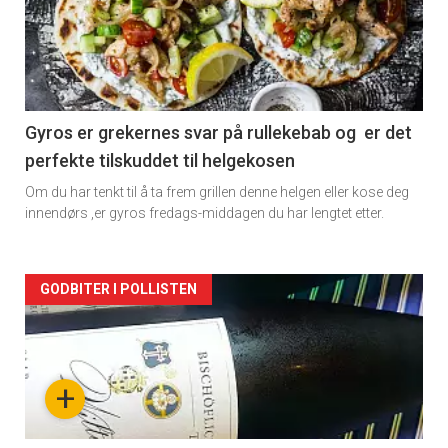
akkurat
nå
-
2
Gyros er grekernes svar på rullekebab og er det
perfekte tilskuddet til helgekosen
Om du har tenkt til å ta frem grillen denne helgen eller kose deg
innendørs ,er gyros fredags-middagen du har lengtet etter.
Forsiden
GODBITER I POLLISTEN
akkurat
nå
+
-