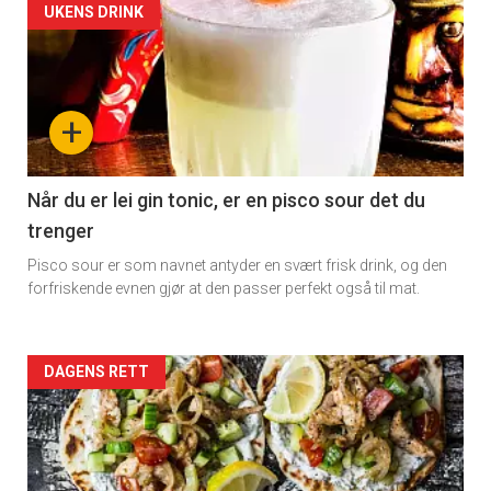
Artikler
UKENS DRINK
detail
-
+
section
11
Når du er lei gin tonic, er en pisco sour det du
trenger
×
Pisco sour er som navnet antyder en svært frisk drink, og den
forfriskende evnen gjør at den passer perfekt også til mat.
Få ukentlige nyhetsbrev fra
Apéritif
Artikler
DAGENS RETT
Vi tilbyr flere ukentlige nyhetsbrev. Du
detail
kan fritt velge hvilke du ønsker å få
tilsendt.
-