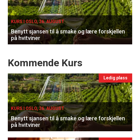
single
KURS I OSLO, 26. AUGUST
Benytt sjansen til å smake og lære forskjellen
på hvitviner
Events
Kommende Kurs
Ledig plass
KURS I OSLO, 26. AUGUST
Benytt sjansen til å smake og lære forskjellen
på hvitviner