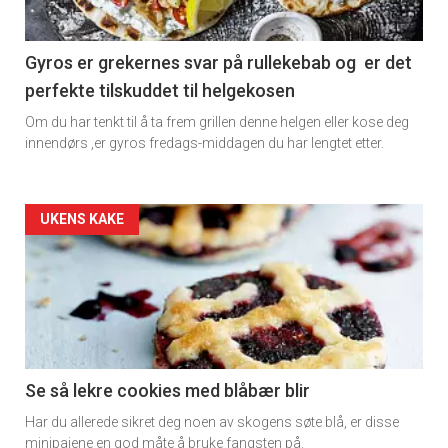
section
Registrer deg
11
Gyros er grekernes svar på rullekebab og er det
perfekte tilskuddet til helgekosen
Dagens
Om du har tenkt til å ta frem grillen denne helgen eller kose deg
rett
innendørs ,er gyros fredags-middagen du har lengtet etter.
Artikler
UKENS KAKE
detail
-
section
11
Se så lekre cookies med blåbær blir
Har du allerede sikret deg noen av skogens søte blå, er disse
Dagens
minipaiene en god måte å bruke fangsten på.