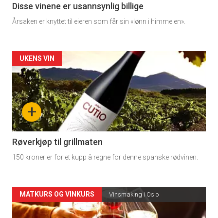
3
Disse vinene er usannsynlig billige
Årsaken er knyttet til eieren som får sin «lønn i himmelen».
Forsiden
UKENS VIN
akkurat
nå
+
-
4
Røverkjøp til grillmaten
150 kroner er for et kupp å regne for denne spanske rødvinen.
Forsiden
MATKURS OG VINKURS
Vinsmaking i Oslo
akkurat