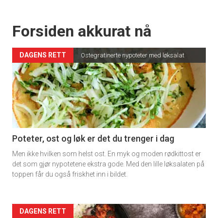
Forsiden akkurat nå
DAGENS RETT
Ostegratinerte nypoteter med løksalat
Poteter, ost og løk er det du trenger i dag
Men ikke hvilken som helst ost. En myk og moden rødkittost er
det som gjør nypotetene ekstra gode. Med den lille løksalaten på
toppen får du også friskhet inn i bildet.
Forsiden
DAGENS RETT