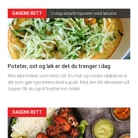
Artikler
DAGENS RETT
Ostegratinerte nypoteter med løksalat
detail
-
section
11
Poteter, ost og løk er det du trenger i dag
Men ikke hvilken som helst ost. En myk og moden rødkittost er
det som gjør nypotetene ekstra gode. Med den lille løksalaten på
toppen får du også friskhet inn i bildet.
Artikler
DAGENS RETT
detail