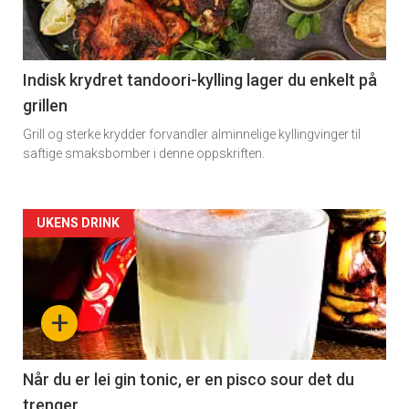
-
section
11
Indisk krydret tandoori-kylling lager du enkelt på
grillen
Dagens
Grill og sterke krydder forvandler alminnelige kyllingvinger til
rett
saftige smaksbomber i denne oppskriften.
Artikler
UKENS DRINK
detail
-
+
section
11
Når du er lei gin tonic, er en pisco sour det du
trenger