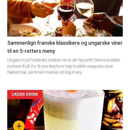
akkurat
nå
-
5
Sammenlign franske klassikere og ungarske viner
til en 5-retters meny
Ungarn mot Frankrike, hvilken vin er din favoritt? Denne kvelden
inviterer Kullt for å vise deg hvor høy kvalitet ungarske viner
faktisk har, sammen med en utrolig meny.
Forsiden
UKENS DRINK
akkurat
nå
+