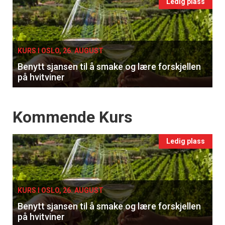
Events
Ledig plass
single
KURS I OSLO, 26. AUGUST
Benytt sjansen til å smake og lære forskjellen
på hvitviner
Events
Kommende Kurs
Ledig plass
KURS I OSLO, 26. AUGUST
Benytt sjansen til å smake og lære forskjellen
på hvitviner