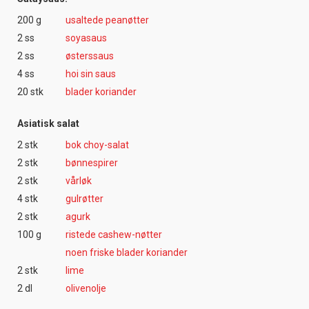
200 g
usaltede peanøtter
2 ss
soyasaus
2 ss
østerssaus
4 ss
hoi sin saus
20 stk
blader koriander
Asiatisk salat
2 stk
bok choy-salat
2 stk
bønnespirer
2 stk
vårløk
4 stk
gulrøtter
2 stk
agurk
100 g
ristede cashew-nøtter
noen friske blader koriander
2 stk
lime
2 dl
olivenolje