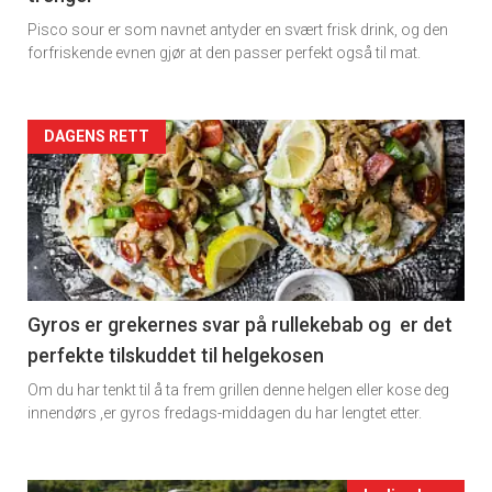
Dagens
Pisco sour er som navnet antyder en svært frisk drink, og den
rett
forfriskende evnen gjør at den passer perfekt også til mat.
2
Artikler
DAGENS RETT
detail
-
section
11
Gyros er grekernes svar på rullekebab og er det
perfekte tilskuddet til helgekosen
Ukens
Om du har tenkt til å ta frem grillen denne helgen eller kose deg
vin
innendørs ,er gyros fredags-middagen du har lengtet etter.