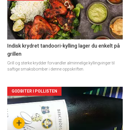
akkurat
nå
-
2
Indisk krydret tandoori-kylling lager du enkelt på
grillen
Grill og sterke krydder forvandler alminnelige kyllingvinger til
saftige smaksbomber i denne oppskriften.
Forsiden
GODBITER I POLLISTEN
akkurat
nå
+
-