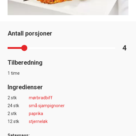
Antall porsjoner
4
Tilberedning
1 time
Ingredienser
2 stk
mørbradbiff
24 stk
små sjampignoner
2 stk
paprika
12 stk
stjerneløk
Sataysaus: