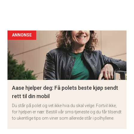
ANNONSE
Aase hjelper deg: Få polets beste kjøp sendt
rett til din mobil
Du står på polet og vet ikke hva du skal velge. Fortvil ikke,
for hjelpen er nær: Bestill vår sms-tjeneste og du får tilsendt
to ukentlige tips om viner som allerede står i polhyllene.