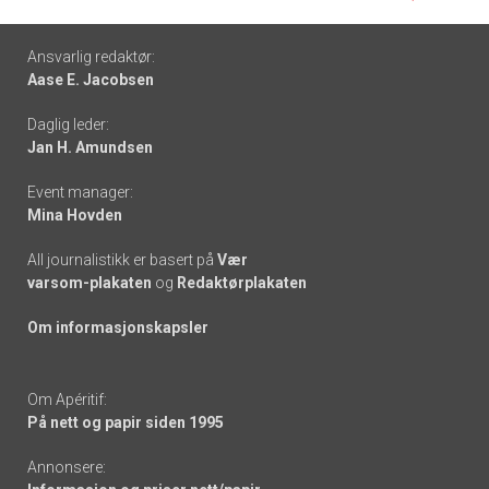
Footer
Ansvarlig redaktør:
Aase E. Jacobsen
-
Daglig leder:
links
Jan H. Amundsen
Event manager:
Mina Hovden
All journalistikk er basert på
Vær
varsom-plakaten
og
Redaktørplakaten
Om informasjonskapsler
Om Apéritif:
På nett og papir siden 1995
Annonsere: