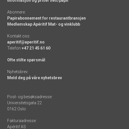
Informasjon og priser nett/papir
Abonnere:
Papirabonnement for restaurantbransjen
Medlemskap Apéritif Mat- og vinklubb
Kontakt oss:
aperitif@aperitif.no
Telefon
+47 21 45 61 60
Ofte stilte spørsmål
Nyhetsbrev:
Meld deg på våre nyhetsbrev
Post- og besøksadresse:
Universitetsgata 22
0162 Oslo
Fakturaadresse:
Apéritif AS