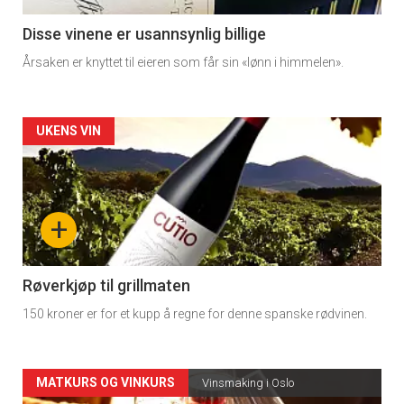
3
Disse vinene er usannsynlig billige
Årsaken er knyttet til eieren som får sin «lønn i himmelen».
Forsiden
UKENS VIN
akkurat
nå
+
-
4
Røverkjøp til grillmaten
150 kroner er for et kupp å regne for denne spanske rødvinen.
Forsiden
MATKURS OG VINKURS
Vinsmaking i Oslo