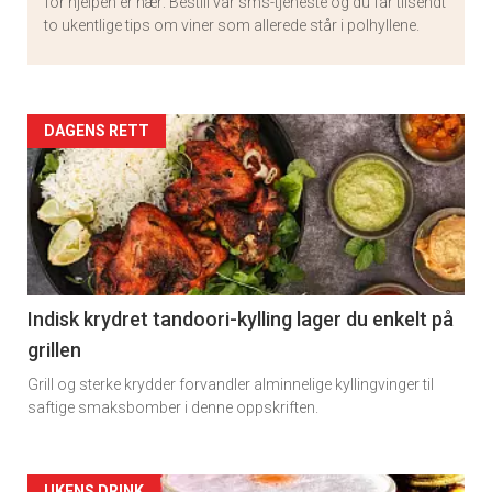
for hjelpen er nær: Bestill vår sms-tjeneste og du får tilsendt
to ukentlige tips om viner som allerede står i polhyllene.
Artikler
DAGENS RETT
detail
-
section
11
Indisk krydret tandoori-kylling lager du enkelt på
grillen
Grill og sterke krydder forvandler alminnelige kyllingvinger til
saftige smaksbomber i denne oppskriften.
UKENS DRINK