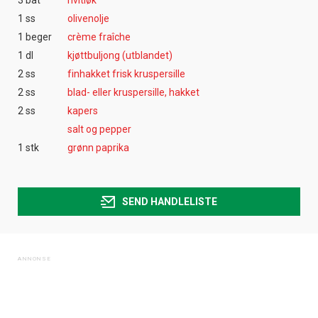
3 båt
hvitløk
1 ss
olivenolje
1 beger
crème fraîche
1 dl
kjøttbuljong (utblandet)
2 ss
finhakket frisk kruspersille
2 ss
blad- eller kruspersille, hakket
2 ss
kapers
salt og pepper
1 stk
grønn paprika
SEND HANDLELISTE