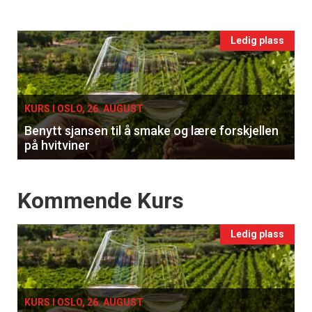
vin
Events
Ledig plass
single
KURS I OSLO, 26. AUGUST
Benytt sjansen til å smake og lære forskjellen
på hvitviner
Events
Kommende Kurs
Ledig plass
KURS I OSLO, 26. AUGUST