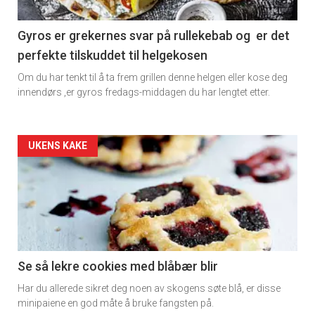
section
11
Gyros er grekernes svar på rullekebab og er det
perfekte tilskuddet til helgekosen
Dagens
Om du har tenkt til å ta frem grillen denne helgen eller kose deg
rett
innendørs ,er gyros fredags-middagen du har lengtet etter.
2
Artikler
UKENS KAKE
detail
-
section
11
Se så lekre cookies med blåbær blir
Har du allerede sikret deg noen av skogens søte blå, er disse
Ukens
minipaiene en god måte å bruke fangsten på.