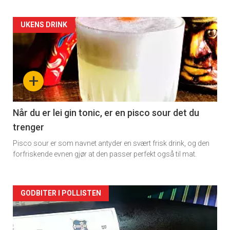
Forsiden
UKENS DRINK
akkurat
nå
+
-
2
Når du er lei gin tonic, er en pisco sour det du
trenger
Pisco sour er som navnet antyder en svært frisk drink, og den
forfriskende evnen gjør at den passer perfekt også til mat.
Forsiden
GODBITER I POLLISTEN
akkurat