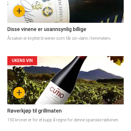
nå
+
-
3
Disse vinene er usannsynlig billige
Årsaken er knyttet til eieren som får sin «lønn i himmelen».
Forsiden
UKENS VIN
akkurat
nå
+
-
4
Røverkjøp til grillmaten
150 kroner er for et kupp å regne for denne spanske rødvinen.