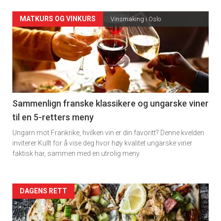
Forsiden
MATKURS OG VINKURS
Vinsmaking i Oslo
akkurat
nå
-
5
Sammenlign franske klassikere og ungarske viner
til en 5-retters meny
Ungarn mot Frankrike, hvilken vin er din favoritt? Denne kvelden
inviterer Kullt for å vise deg hvor høy kvalitet ungarske viner
faktisk har, sammen med en utrolig meny.
Forsiden
DAGENS RETT
akkurat