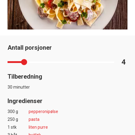
Antall porsjoner
4
Tilberedning
30 minutter
Ingredienser
300 g
pepperonipølse
250 g
pasta
1 stk
liten purre