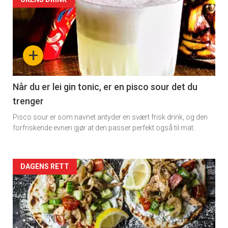
Artikler
detail
×
-
+
Få ukentlige nyhetsbrev fra
section
Apéritif
11
Når du er lei gin tonic, er en pisco sour det du
Vi tilbyr flere ukentlige nyhetsbrev. Du
trenger
Dagens
kan fritt velge hvilke du ønsker å få
Pisco sour er som navnet antyder en svært frisk drink, og den
tilsendt.
rett
forfriskende evnen gjør at den passer perfekt også til mat.
Registrer deg
Artikler
DAGENS RETT
detail
-