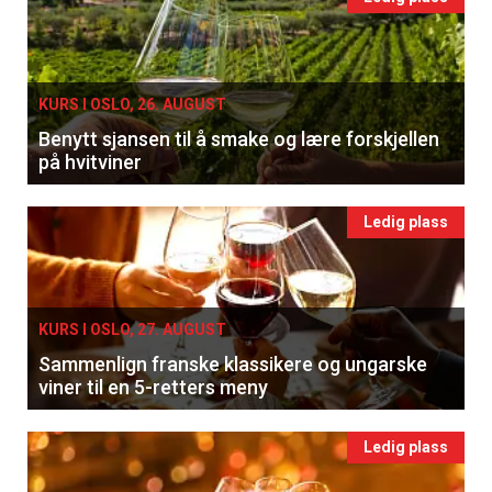
KURS I OSLO, 26. AUGUST
Benytt sjansen til å smake og lære forskjellen
på hvitviner
Ledig plass
KURS I OSLO, 27. AUGUST
Sammenlign franske klassikere og ungarske
viner til en 5-retters meny
Ledig plass