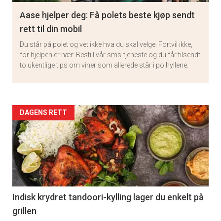
Aase hjelper deg: Få polets beste kjøp sendt
rett til din mobil
Du står på polet og vet ikke hva du skal velge. Fortvil ikke,
for hjelpen er nær: Bestill vår sms-tjeneste og du får tilsendt
to ukentlige tips om viner som allerede står i polhyllene.
Artikler
DAGENS RETT
detail
-
×
section
11
Få ukentlige nyhetsbrev fra
Indisk krydret tandoori-kylling lager du enkelt på
grillen
Apéritif