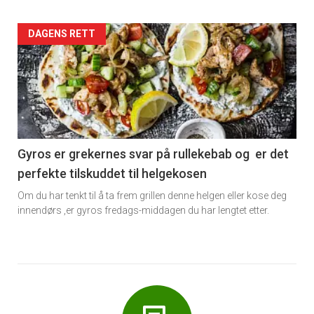
Forsiden
DAGENS RETT
akkurat
nå
-
6
Gyros er grekernes svar på rullekebab og er det
perfekte tilskuddet til helgekosen
Om du har tenkt til å ta frem grillen denne helgen eller kose deg
innendørs ,er gyros fredags-middagen du har lengtet etter.