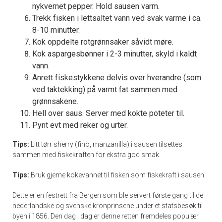
nykvernet pepper. Hold sausen varm.
Trekk fisken i lettsaltet vann ved svak varme i ca.
8-10 minutter.
Kok oppdelte rotgrønnsaker såvidt møre.
Kok aspargesbønner i 2-3 minutter, skyld i kaldt
vann.
Anrett fiskestykkene delvis over hverandre (som
ved taktekking) på varmt fat sammen med
grønnsakene.
Hell over saus. Server med kokte poteter til.
Pynt evt med reker og urter.
Tips:
Litt tørr sherry (fino, manzanilla) i sausen tilsettes
sammen med fiskekraften for ekstra god smak.
Tips:
Bruk gjerne kokevannet til fisken som fiskekraft i sausen.
Dette er en festrett fra Bergen som ble servert første gang til de
nederlandske og svenske kronprinsene under et statsbesøk til
byen i 1856. Den dag i dag er denne retten fremdeles populær