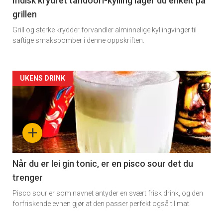
Indisk krydret tandoori-kylling lager du enkelt på
grillen
Grill og sterke krydder forvandler alminnelige kyllingvinger til
saftige smaksbomber i denne oppskriften.
Forsiden
UKENS DRINK
akkurat
nå
+
-
2
Når du er lei gin tonic, er en pisco sour det du
trenger
Pisco sour er som navnet antyder en svært frisk drink, og den
forfriskende evnen gjør at den passer perfekt også til mat.