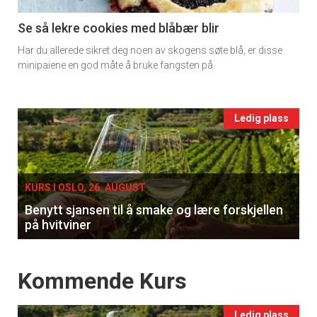
11
Se så lekre cookies med blåbær blir
Har du allerede sikret deg noen av skogens søte blå, er disse
Ukens
minipaiene en god måte å bruke fangsten på.
vin
Events
Ledig plass
single
KURS I OSLO, 26. AUGUST
Benytt sjansen til å smake og lære forskjellen
på hvitviner
Events
Kommende Kurs
Ledig plass