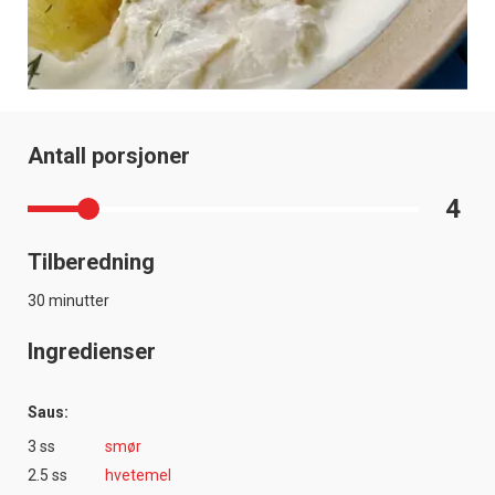
Antall porsjoner
4
Tilberedning
30 minutter
Ingredienser
Saus:
3 ss
smør
2.5 ss
hvetemel