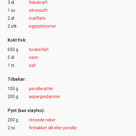
3 dl
fiskekraft
1 ss
sitronsaft
2 dl
matfløte
2 stk
eggeplommer
Kokt fisk:
600 g
torskefilet
5 dl
vann
1 ts
salt
Tilbehør:
100 g
persillerøtter
200 g
aspargesbønner
Pynt (kan sløyfes):
200 g
rensede reker
2 ss
finhakket dill eller persille