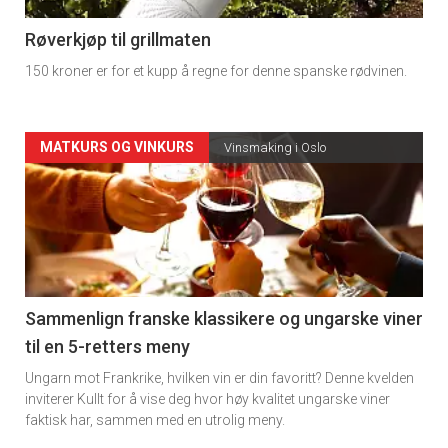
4
Røverkjøp til grillmaten
150 kroner er for et kupp å regne for denne spanske rødvinen.
Forsiden
MATKURS OG VINKURS
Vinsmaking i Oslo
akkurat
nå
-
5
Sammenlign franske klassikere og ungarske viner
til en 5-retters meny
Ungarn mot Frankrike, hvilken vin er din favoritt? Denne kvelden
inviterer Kullt for å vise deg hvor høy kvalitet ungarske viner
faktisk har, sammen med en utrolig meny.