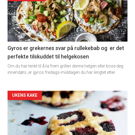
detail
-
section
11
Gyros er grekernes svar på rullekebab og er det
perfekte tilskuddet til helgekosen
Dagens
Om du har tenkt til å ta frem grillen denne helgen eller kose deg
rett
innendørs ,er gyros fredags-middagen du har lengtet etter.
2
Artikler
UKENS KAKE
detail
-
section