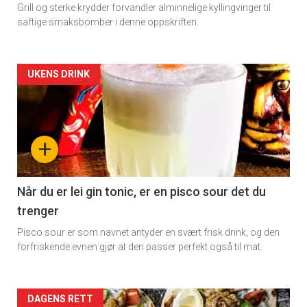
Grill og sterke krydder forvandler alminnelige kyllingvinger til
Vi tilbyr flere ukentlige nyhetsbrev. Du
saftige smaksbomber i denne oppskriften.
kan fritt velge hvilke du ønsker å få
tilsendt.
Artikler
UKENS DRINK
Registrer deg
detail
-
+
section
11
Når du er lei gin tonic, er en pisco sour det du
trenger
Dagens
Pisco sour er som navnet antyder en svært frisk drink, og den
rett
forfriskende evnen gjør at den passer perfekt også til mat.
Artikler
DAGENS RETT