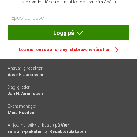
Hver søndag får du de mest leste sakene fra Apéritif
Logg på
Les mer om de andre nyhetsbrevene våre her
Footer
Ansvarlig redaktør:
Aase E. Jacobsen
-
Daglig leder:
links
Jan H. Amundsen
Event manager:
Mina Hovden
All journalistikk er basert på
Vær
varsom-plakaten
og
Redaktørplakaten