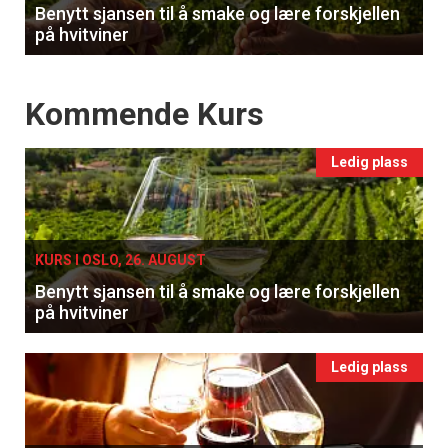
Benytt sjansen til å smake og lære forskjellen
på hvitviner
Events
Kommende Kurs
Ledig plass
KURS I OSLO, 26. AUGUST
Benytt sjansen til å smake og lære forskjellen
på hvitviner
Ledig plass