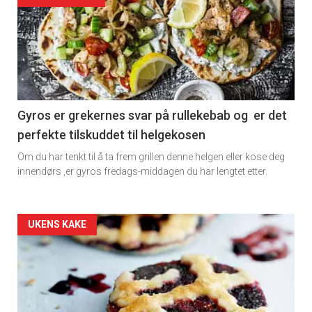
Gyros er grekernes svar på rullekebab og er det
perfekte tilskuddet til helgekosen
Om du har tenkt til å ta frem grillen denne helgen eller kose deg
innendørs ,er gyros fredags-middagen du har lengtet etter.
Forsiden
UKENS KAKE
akkurat
nå