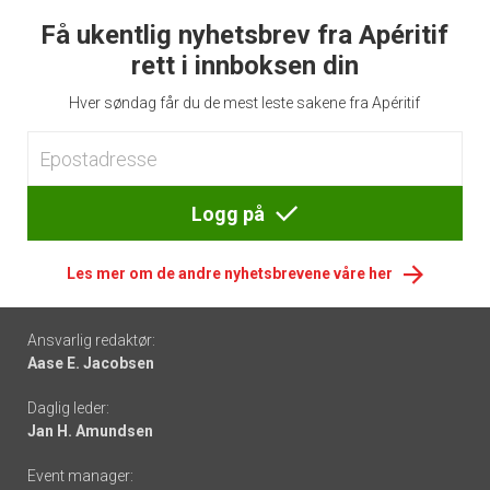
Få ukentlig nyhetsbrev fra Apéritif
rett i innboksen din
Hver søndag får du de mest leste sakene fra Apéritif
Logg på
Les mer om de andre nyhetsbrevene våre her
Footer
Ansvarlig redaktør:
Aase E. Jacobsen
-
Daglig leder:
links
Jan H. Amundsen
Event manager: