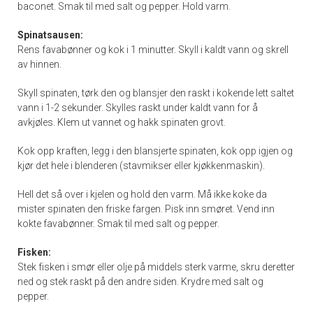
baconet. Smak til med salt og pepper. Hold varm.
Spinatsausen:
Rens favabønner og kok i 1 minutter. Skyll i kaldt vann og skrell
av hinnen.
Skyll spinaten, tørk den og blansjer den raskt i kokende lett saltet
vann i 1-2 sekunder. Skylles raskt under kaldt vann for å
avkjøles. Klem ut vannet og hakk spinaten grovt.
Kok opp kraften, legg i den blansjerte spinaten, kok opp igjen og
kjør det hele i blenderen (stavmikser eller kjøkkenmaskin).
Hell det så over i kjelen og hold den varm. Må ikke koke da
mister spinaten den friske fargen. Pisk inn smøret. Vend inn
kokte favabønner. Smak til med salt og pepper.
Fisken:
Stek fisken i smør eller olje på middels sterk varme, skru deretter
ned og stek raskt på den andre siden. Krydre med salt og
pepper.