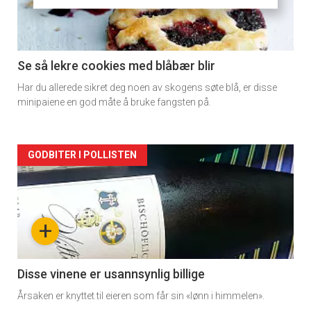
-
section
11
Se så lekre cookies med blåbær blir
Har du allerede sikret deg noen av skogens søte blå, er disse
Dagens
minipaiene en god måte å bruke fangsten på.
rett
Artikler
GODBITER I POLLISTEN
detail
-
+
section
11
Disse vinene er usannsynlig billige
Årsaken er knyttet til eieren som får sin «lønn i himmelen».
Dagens