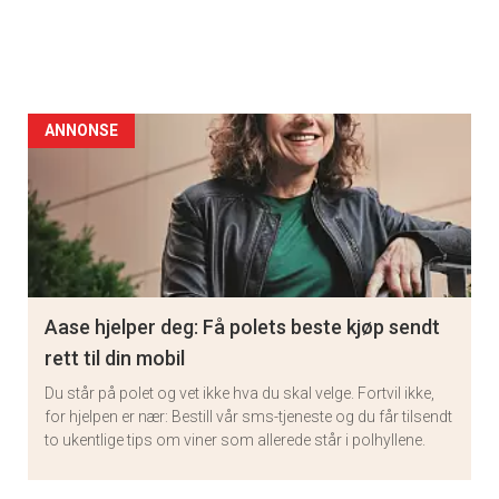
ANNONSE
Aase hjelper deg: Få polets beste kjøp sendt
rett til din mobil
Du står på polet og vet ikke hva du skal velge. Fortvil ikke,
for hjelpen er nær: Bestill vår sms-tjeneste og du får tilsendt
to ukentlige tips om viner som allerede står i polhyllene.