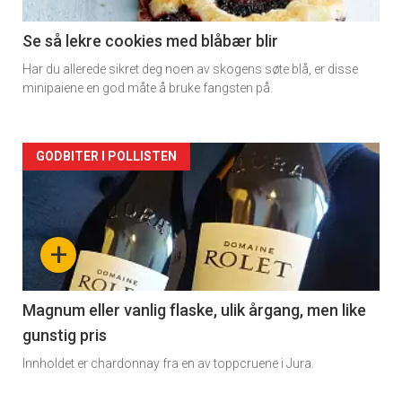
-
2
Se så lekre cookies med blåbær blir
Har du allerede sikret deg noen av skogens søte blå, er disse
minipaiene en god måte å bruke fangsten på.
Forsiden
GODBITER I POLLISTEN
akkurat
nå
+
-
3
Magnum eller vanlig flaske, ulik årgang, men like
gunstig pris
Innholdet er chardonnay fra en av toppcruene i Jura.