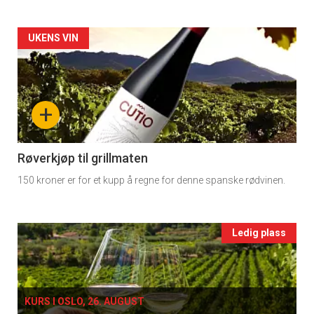
rett
Artikler
UKENS VIN
2
detail
-
+
section
11
Røverkjøp til grillmaten
150 kroner er for et kupp å regne for denne spanske rødvinen.
Ukens
vin
Events
Ledig plass
single
KURS I OSLO, 26. AUGUST