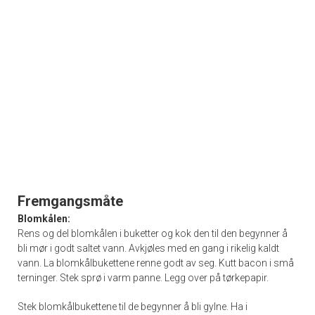
Fremgangsmåte
Blomkålen:
Rens og del blomkålen i buketter og kok den til den begynner å
bli mør i godt saltet vann. Avkjøles med en gang i rikelig kaldt
vann. La blomkålbukettene renne godt av seg. Kutt bacon i små
terninger. Stek sprø i varm panne. Legg over på tørkepapir.
Stek blomkålbukettene til de begynner å bli gylne. Ha i