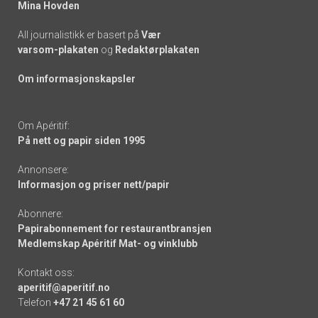
Mina Hovden
All journalistikk er basert på
Vær
varsom-plakaten
og
Redaktørplakaten
Om informasjonskapsler
Om Apéritif:
På nett og papir siden 1995
Annonsere:
Informasjon og priser nett/papir
Abonnere:
Papirabonnement for restaurantbransjen
Medlemskap Apéritif Mat- og vinklubb
Kontakt oss:
aperitif@aperitif.no
Telefon
+47 21 45 61 60