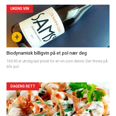
Forsiden
UKENS VIN
akkurat
nå
+
-
4
Biodynamisk billigvin på et pol nær deg
169,90 er utrolig lavt priset for en vin som denne. Den finnes på
60+ pol.
Forsiden
DAGENS RETT
akkurat
nå