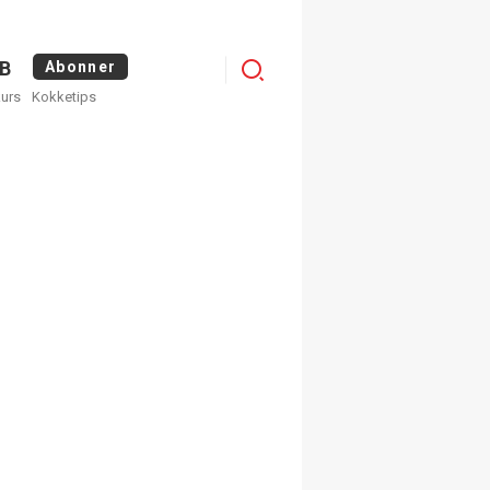
Logg
B
Abonner
kurs
Kokketips
inn
egistrer deg