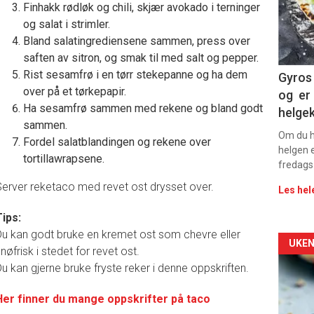
Finhakk rødløk og chili, skjær avokado i terninger
sec
og salat i strimler.
Bland salatingrediensene sammen, press over
11
saften av sitron, og smak til med salt og pepper.
Dag
Rist sesamfrø i en tørr stekepanne og ha dem
Gyros 
over på et tørkepapir.
og er 
rett
Ha sesamfrø sammen med rekene og bland godt
helge
sammen.
2
Om du ha
Fordel salatblandingen og rekene over
helgen e
tortillawrapsene.
fredags
erver reketaco med revet ost drysset over.
Les hel
ips:
u kan godt bruke en kremet ost som chevre eller
Arti
UKEN
nøfrisk i stedet for revet ost.
u kan gjerne bruke fryste reker i denne oppskriften.
deta
Her finner du mange oppskrifter på taco
-