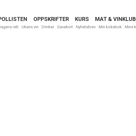
POLLISTEN
OPPSKRIFTER
KURS
MAT & VINKLUB
Menu
Dagens rett
Ukens vin
Drinker
Gavekort
Nyhetsbrev
Min kokebok
Mine 
R