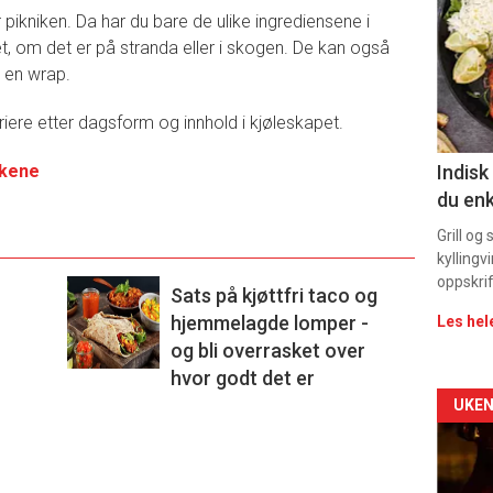
 pikniken. Da har du bare de ulike ingrediensene i
-
 om det er på stranda eller i skogen. De kan også
 en wrap.
sec
11
iere etter dagsform og innhold i kjøleskapet.
ekene
Indisk
du enk
Grill og
kyllingv
oppskrif
Sats på kjøttfri taco og
hjemmelagde lomper -
Les hel
og bli overrasket over
hvor godt det er
Arti
UKEN
deta