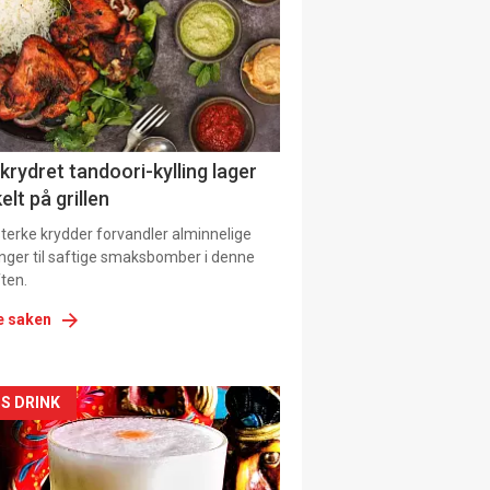
tion
 krydret tandoori-kylling lager
elt på grillen
 sterke krydder forvandler alminnelige
inger til saftige smaksbomber i denne
ten.
e saken
kler
S DRINK
il