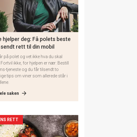
 hjelper deg: Få polets beste
 sendt rett til din mobil
år på polet og vet ikke hva du skal
 Fortvil ikke, for hjelpen er nær: Bestill
ms-tjeneste og du får tilsendt to
lige tips om viner som allerede står i
llene.
ele saken
kler
NS RETT
il