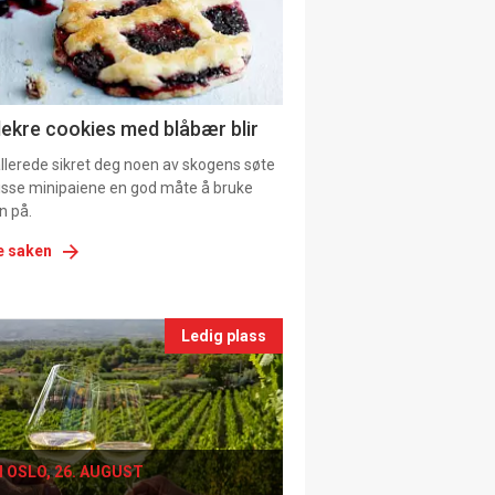
tion
ns
lekre cookies med blåbær blir
allerede sikret deg noen av skogens søte
 disse minipaiene en god måte å bruke
n på.
e saken
nts
Ledig plass
le
I OSLO, 26. AUGUST