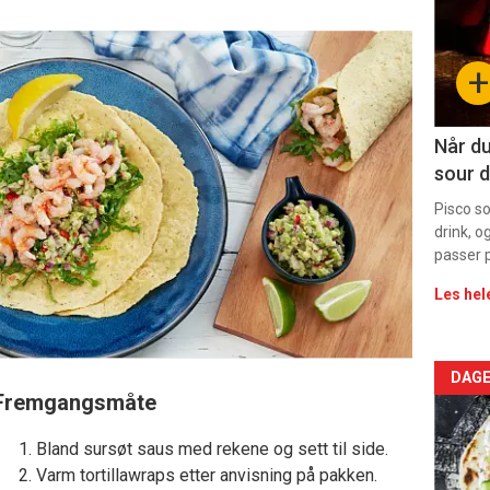
-
sec
+
11
Dag
Når du
sour d
rett
Pisco s
drink, o
passer p
Les hel
Arti
DAGE
Fremgangsmåte
deta
Bland sursøt saus med rekene og sett til side.
-
Varm tortillawraps etter anvisning på pakken.