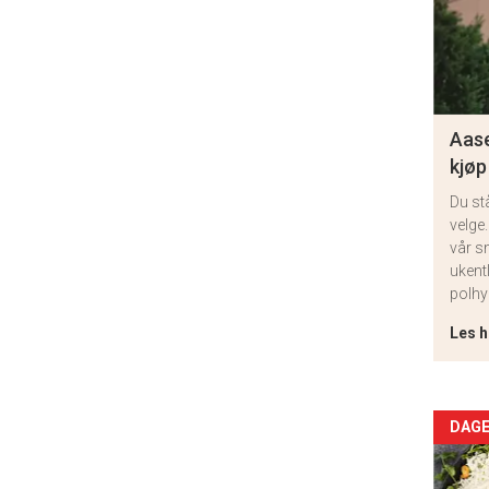
Aase
kjøp
Du st
velge.
vår s
ukent
polhy
Les h
Arti
DAGE
deta