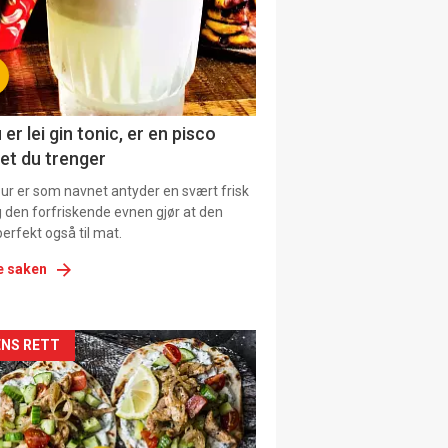
tion
ens
 er lei gin tonic, er en pisco
et du trenger
our er som navnet antyder en svært frisk
g den forfriskende evnen gjør at den
erfekt også til mat.
e saken
kler
NS RETT
il