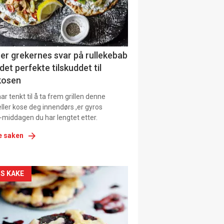
tion
ens
er grekernes svar på rullekebab
det perfekte tilskuddet til
kosen
r tenkt til å ta frem grillen denne
ller kose deg innendørs ,er gyros
-middagen du har lengtet etter.
e saken
kler
S KAKE
il