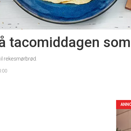
gså tacomiddagen som
til rekesmørbrød.
0:00
ANN