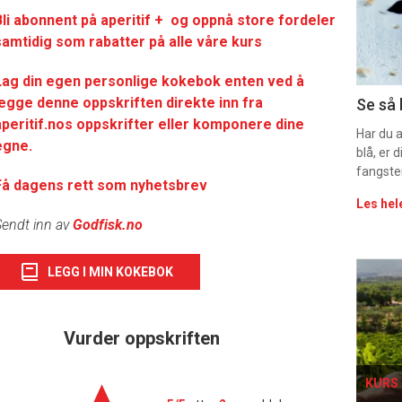
Bli abonnent på aperitif + og oppnå store fordeler
sec
samtidig som rabatter på alle våre kurs
11
Lag din egen personlige kokebok enten ved å
Uke
legge denne oppskriften direkte inn fra
Se så 
aperitif.nos oppskrifter eller komponere dine
vin
Har du 
egne.
blå, er
fangste
Få dagens rett som nyhetsbrev
Les hel
endt inn av
Godfisk.no
Eve
LEGG I MIN KOKEBOK
sing
Vurder oppskriften
KURS 