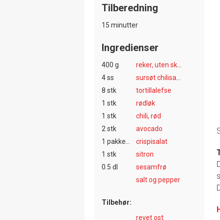
Tilberedning
15 minutter
Ingredienser
400 g
reker, uten skall
4 ss
sursøt chilisaus
8 stk
tortillalefse
1 stk
rødløk
1 stk
chili, rød
2 stk
avocado
S
1 pakke(r)
crispisalat
T
1 stk
sitron
D
0.5 dl
sesamfrø
s
salt og pepper
D
Tilbehør:
revet ost