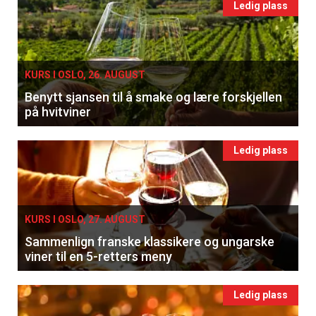
Ledig plass
KURS I OSLO, 26. AUGUST
Benytt sjansen til å smake og lære forskjellen
på hvitviner
Ledig plass
KURS I OSLO, 27. AUGUST
Sammenlign franske klassikere og ungarske
viner til en 5-retters meny
Ledig plass