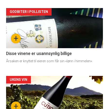
Forsiden
GODBITER I POLLISTEN
akkurat
nå
+
-
3
Disse vinene er usannsynlig billige
Årsaken er knyttet til eieren som får sin «lønn i himmelen».
Forsiden
UKENS VIN
akkurat
nå
+