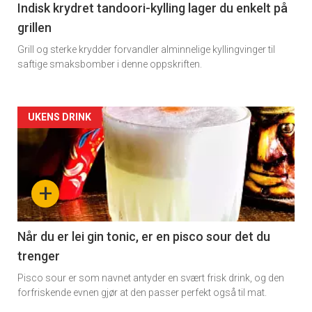
Indisk krydret tandoori-kylling lager du enkelt på
grillen
Grill og sterke krydder forvandler alminnelige kyllingvinger til
saftige smaksbomber i denne oppskriften.
Forsiden
UKENS DRINK
akkurat
nå
+
-
2
Når du er lei gin tonic, er en pisco sour det du
trenger
Pisco sour er som navnet antyder en svært frisk drink, og den
forfriskende evnen gjør at den passer perfekt også til mat.