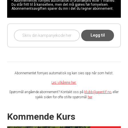
* Abonnementet fornyes automatisk til ordinærpris etter 1 måned.
Du står fritt til å kansellere, men det må gjøres før fornyelsen.
Abonnementsavgiften sparer du inn i det du tegner abonnement.
Legg til
Abonnementet fornyes automatisk og kan sies opp når som helst.
Les vilkårene her.
Spørsmål angående abonnement? Kontakt oss på
klubb@aperitif.no
, eller
sjekk siden for ofte stilte spørsmål
her
.
Events
Kommende Kurs