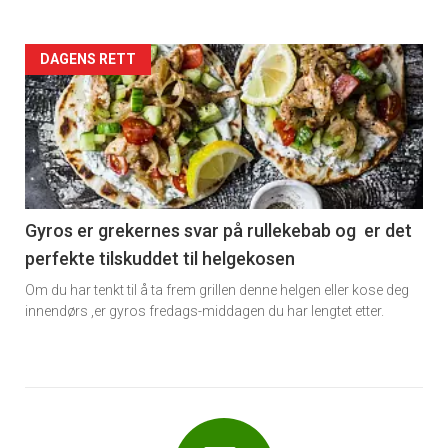
Forsiden
DAGENS RETT
akkurat
nå
-
6
Gyros er grekernes svar på rullekebab og er det
perfekte tilskuddet til helgekosen
Om du har tenkt til å ta frem grillen denne helgen eller kose deg
innendørs ,er gyros fredags-middagen du har lengtet etter.