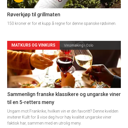
-
4
Røverkjøp til grillmaten
150 kroner er for et kupp å regne for denne spanske rødvinen.
Forsiden
MATKURS OG VINKURS
Vinsmaking i Oslo
akkurat
nå
-
5
Sammenlign franske klassikere og ungarske viner
til en 5-retters meny
Ungarn mot Frankrike, hvilken vin er din favoritt? Denne kvelden
inviterer Kullt for å vise deg hvor høy kvalitet ungarske viner
faktisk har, sammen med en utrolig meny.