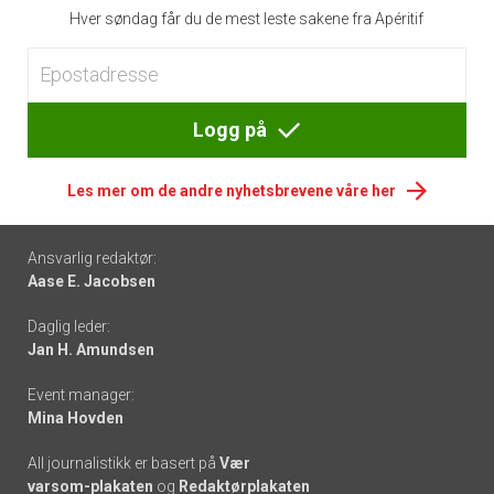
Hver søndag får du de mest leste sakene fra Apéritif
Logg på
Les mer om de andre nyhetsbrevene våre her
Footer
Ansvarlig redaktør:
Aase E. Jacobsen
-
Daglig leder:
links
Jan H. Amundsen
Event manager:
Mina Hovden
All journalistikk er basert på
Vær
varsom-plakaten
og
Redaktørplakaten