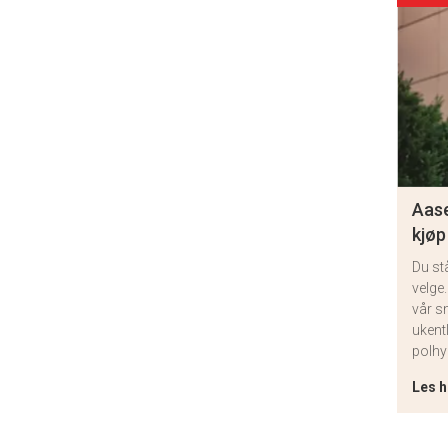
Aase
kjøp
Du st
velge.
vår s
ukent
polhy
Les h