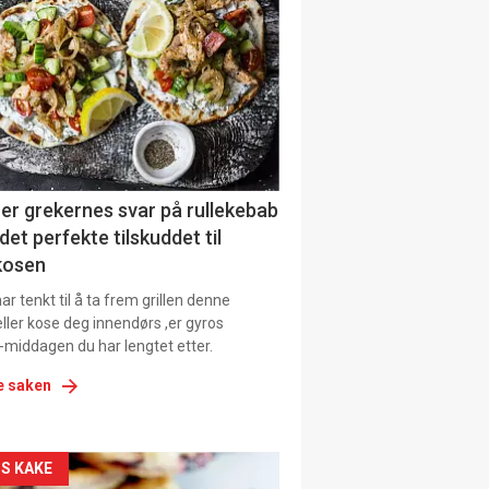
il
tion
ens
er grekernes svar på rullekebab
det perfekte tilskuddet til
kosen
r tenkt til å ta frem grillen denne
ller kose deg innendørs ,er gyros
-middagen du har lengtet etter.
e saken
kler
S KAKE