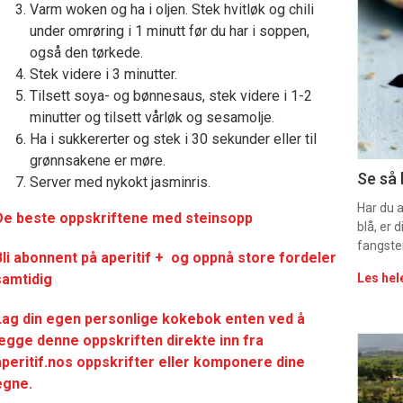
Varm woken og ha i oljen. Stek hvitløk og chili
deta
under omrøring i 1 minutt før du har i soppen,
også den tørkede.
-
Stek videre i 3 minutter.
sec
Tilsett soya- og bønnesaus, stek videre i 1-2
minutter og tilsett vårløk og sesamolje.
11
Ha i sukkererter og stek i 30 sekunder eller til
grønnsakene er møre.
Uke
Se så 
Server med nykokt jasminris.
vin
Har du 
De beste oppskriftene med steinsopp
blå, er
fangste
Bli abonnent på aperitif + og oppnå store fordeler
samtidig
Les hel
Lag din egen personlige kokebok enten ved å
legge denne oppskriften direkte inn fra
Eve
aperitif.nos oppskrifter eller komponere dine
sing
egne.