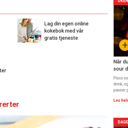
Arti
UKEN
deta
Lag din egen online
-
kokebok med vår
sec
gratis tjeneste
+
11
Dag
Når du
sour d
ter
rett
Pisco s
drink, o
passer p
Les hel
rerter
Arti
DAGE