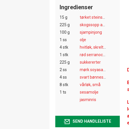
Ingredienser
15 g
tørket steinsopp
225 g
skogssopp av ulike slag
100 g
sjampinjong
1 ss
olje
4 stk
hvitløk, skrelt, i skiver
1 stk
rød serranochili, uten frø, skåret i båter
225 g
sukkererter
2 ss
mørk soyasaus
4 ss
svart bønnesaus
8 stk
vårløk, små
1 ts
sesamolje
jasminris
SEND HANDLELISTE