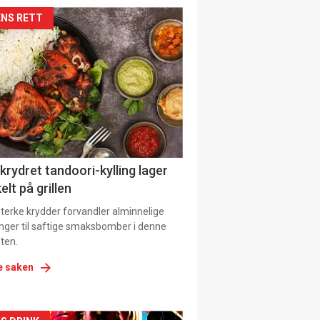
kler
NS RETT
il
tion
 krydret tandoori-kylling lager
elt på grillen
 sterke krydder forvandler alminnelige
inger til saftige smaksbomber i denne
ten.
e saken