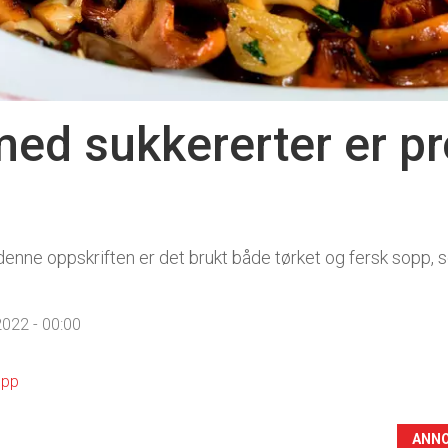
ed sukkererter er p
denne oppskriften er det brukt både tørket og fersk sopp, 
.
022 - 00:00
pp
ANN