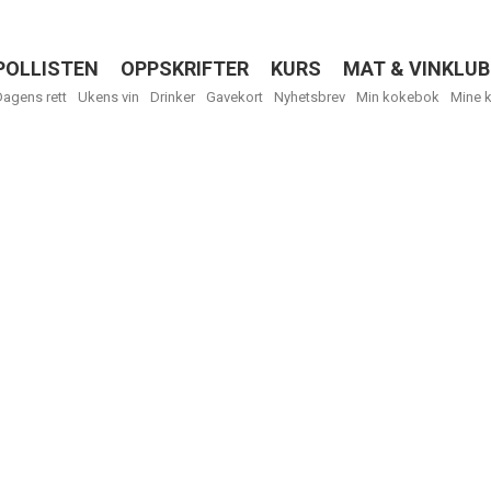
POLLISTEN
OPPSKRIFTER
KURS
MAT & VINKLUB
Menu
Dagens rett
Ukens vin
Drinker
Gavekort
Nyhetsbrev
Min kokebok
Mine 