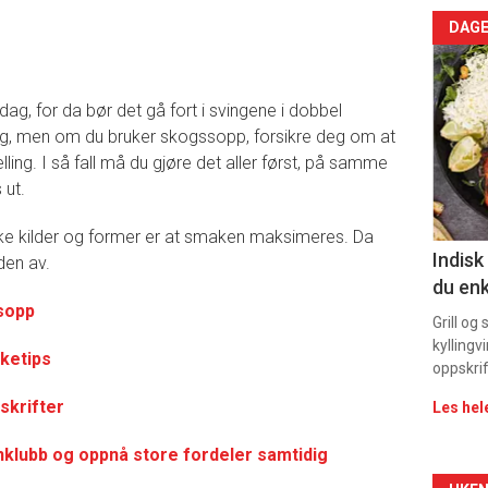
Arti
DAGE
deta
ag, for da bør det gå fort i svingene i dobbel
-
ng, men om du bruker skogssopp, forsikre deg om at
ling. I så fall må du gjøre det aller først, på samme
sec
 ut.
11
ike kilder og former er at smaken maksimeres. Da
Indisk
den av.
du enk
sopp
Grill og
kyllingv
ketips
oppskrif
skrifter
Les hel
inklubb og oppnå store fordeler samtidig