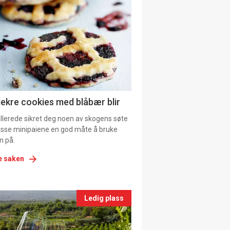
il
tion
ns
lekre cookies med blåbær blir
allerede sikret deg noen av skogens søte
 disse minipaiene en god måte å bruke
n på.
e saken
nts
Ledig plass
le