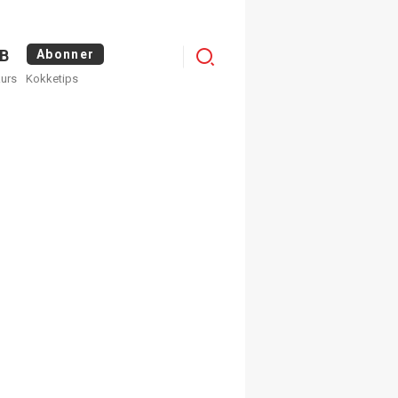
Logg
B
Abonner
kurs
Kokketips
inn