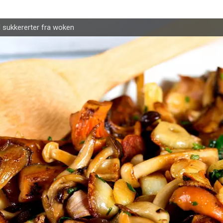
 sukkererter fra woken