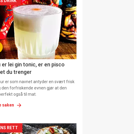
kler
S DRINK
il
tion
ens
 er lei gin tonic, er en pisco
et du trenger
our er som navnet antyder en svært frisk
g den forfriskende evnen gjør at den
erfekt også til mat.
e saken
kler
NS RETT