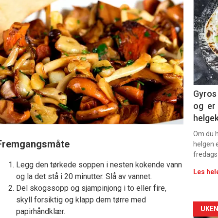
deta
-
sec
11
Dag
Gyros 
og er 
rett
helge
2
Om du ha
Fremgangsmåte
helgen e
fredags
Legg den tørkede soppen i nesten kokende vann
Les hel
og la det stå i 20 minutter. Slå av vannet.
Del skogssopp og sjampinjong i to eller fire,
skyll forsiktig og klapp dem tørre med
Arti
UKEN
papirhåndklær.