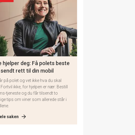
 hjelper deg: Få polets beste
 sendt rett til din mobil
år på polet og vet ikke hva du skal
 Fortvil ikke, for hjelpen er nær: Bestill
ms-tjeneste og du får tilsendt to
lige tips om viner som allerede står i
llene.
ele saken