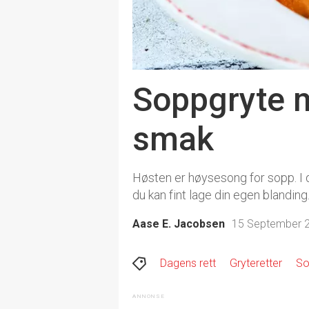
Soppgryte m
smak
Høsten er høysesong for sopp. I 
du kan fint lage din egen blanding
Aase E. Jacobsen
15 September 2
Dagens rett
Gryteretter
So