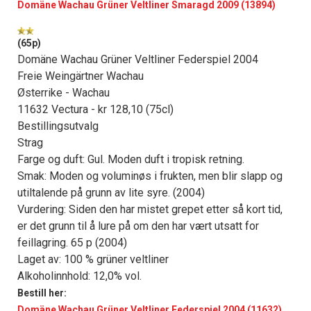
Domäne Wachau Grüner Veltliner Smaragd 2009 (13894)
(65p)
Domäne Wachau Grüner Veltliner Federspiel 2004
Freie Weingärtner Wachau
Østerrike - Wachau
11632 Vectura - kr 128,10 (75cl)
Bestillingsutvalg
Strag
Farge og duft: Gul. Moden duft i tropisk retning.
Smak: Moden og voluminøs i frukten, men blir slapp og
utiltalende på grunn av lite syre. (2004)
Vurdering: Siden den har mistet grepet etter så kort tid,
er det grunn til å lure på om den har vært utsatt for
feillagring. 65 p (2004)
Laget av: 100 % grüner veltliner
Alkoholinnhold: 12,0% vol.
Bestill her:
Domäne Wachau Grüner Veltliner Federspiel 2004 (11632)