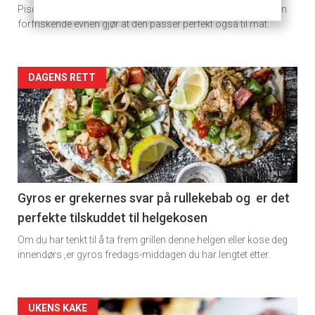
Pisco sour er som navnet antyder en svært frisk drink, og den
rett
forfriskende evnen gjør at den passer perfekt også til mat.
Artikler
DAGENS RETT
detail
-
section
11
Gyros er grekernes svar på rullekebab og er det
perfekte tilskuddet til helgekosen
Dagens
Om du har tenkt til å ta frem grillen denne helgen eller kose deg
rett
innendørs ,er gyros fredags-middagen du har lengtet etter.
2
Artikler
UKENS KAKE