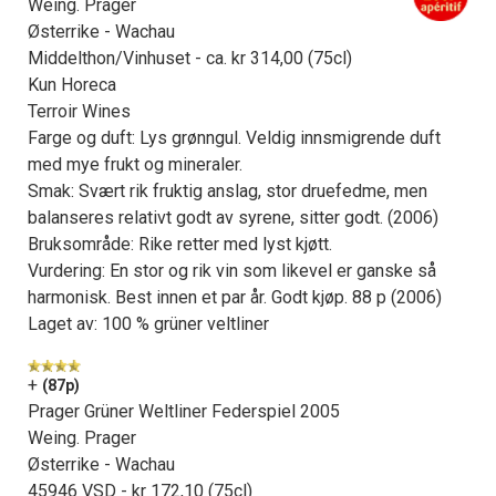
Weing. Prager
Østerrike - Wachau
Middelthon/Vinhuset - ca. kr 314,00 (75cl)
Kun Horeca
Terroir Wines
Farge og duft: Lys grønngul. Veldig innsmigrende duft
med mye frukt og mineraler.
Smak: Svært rik fruktig anslag, stor druefedme, men
balanseres relativt godt av syrene, sitter godt. (2006)
Bruksområde: Rike retter med lyst kjøtt.
Vurdering: En stor og rik vin som likevel er ganske så
harmonisk. Best innen et par år. Godt kjøp. 88 p (2006)
Laget av: 100 % grüner veltliner
+
(87p)
Prager Grüner Weltliner Federspiel 2005
Weing. Prager
Østerrike - Wachau
45946 VSD - kr 172,10 (75cl)