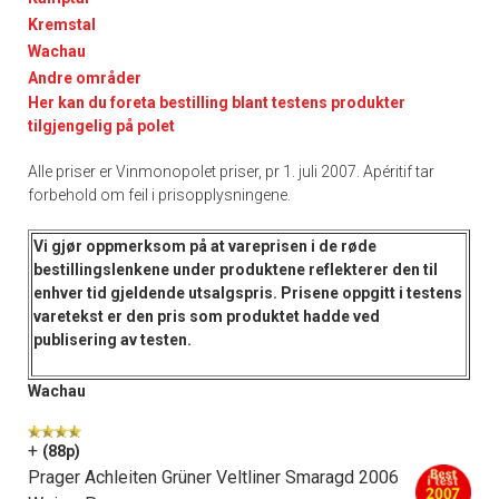
Kremstal
Wachau
Andre områder
Her kan du foreta bestilling blant testens produkter
tilgjengelig på polet
Alle priser er Vinmonopolet priser, pr 1. juli 2007. Apéritif tar
forbehold om feil i prisopplysningene.
Vi gjør oppmerksom på at vareprisen i de
røde
bestillingslenkene
under produktene reflekterer den til
enhver tid gjeldende utsalgspris. Prisene oppgitt i
testens
varetekst
er den pris som produktet hadde ved
publisering av testen.
Wachau
+
(88p)
Prager Achleiten Grüner Veltliner Smaragd 2006