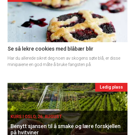
detail
-
section
11
Se så lekre cookies med blåbær blir
Har du allerede sikret deg noen av skogens søte blå, er disse
Ukens
minipaiene en god måte å bruke fangsten på.
vin
Events
Ledig plass
single
KURS I OSLO, 26. AUGUST
Benytt sjansen til å smake og lære forskjellen
på hvitviner