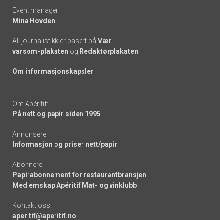
Event manager:
Mina Hovden
All journalistikk er basert på
Vær
varsom-plakaten
og
Redaktørplakaten
Om informasjonskapsler
Om Apéritif:
På nett og papir siden 1995
Annonsere:
Informasjon og priser nett/papir
Abonnere:
Papirabonnement for restaurantbransjen
Medlemskap Apéritif Mat- og vinklubb
Kontakt oss:
aperitif@aperitif.no