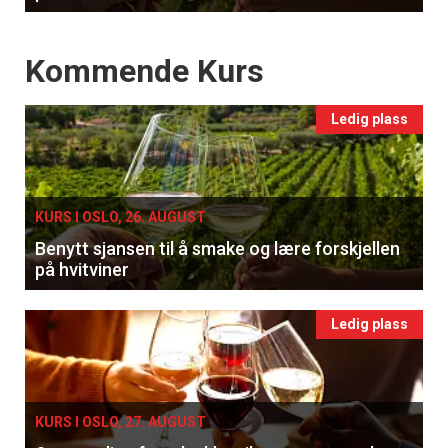
Events
Kommende Kurs
Ledig plass
KURS I OSLO, 26. AUGUST
Benytt sjansen til å smake og lære forskjellen
på hvitviner
Ledig plass
KURS I OSLO, 27. AUGUST