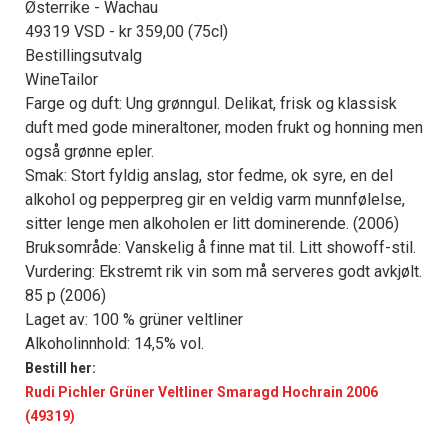
Østerrike - Wachau
49319 VSD - kr 359,00 (75cl)
Bestillingsutvalg
WineTailor
Farge og duft: Ung grønngul. Delikat, frisk og klassisk
duft med gode mineraltoner, moden frukt og honning men
også grønne epler.
Smak: Stort fyldig anslag, stor fedme, ok syre, en del
alkohol og pepperpreg gir en veldig varm munnfølelse,
sitter lenge men alkoholen er litt dominerende. (2006)
Bruksområde: Vanskelig å finne mat til. Litt showoff-stil.
Vurdering: Ekstremt rik vin som må serveres godt avkjølt.
85 p (2006)
Laget av: 100 % grüner veltliner
Alkoholinnhold: 14,5% vol.
Bestill her:
Rudi Pichler Grüner Veltliner Smaragd Hochrain 2006
(49319)