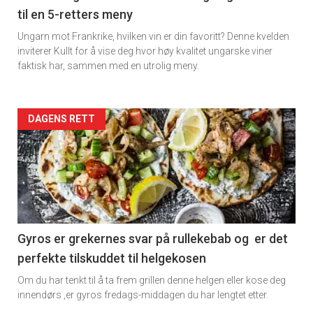
til en 5-retters meny
Ungarn mot Frankrike, hvilken vin er din favoritt? Denne kvelden
inviterer Kullt for å vise deg hvor høy kvalitet ungarske viner
faktisk har, sammen med en utrolig meny.
Forsiden
DAGENS RETT
akkurat
nå
-
6
Gyros er grekernes svar på rullekebab og er det
perfekte tilskuddet til helgekosen
Om du har tenkt til å ta frem grillen denne helgen eller kose deg
innendørs ,er gyros fredags-middagen du har lengtet etter.