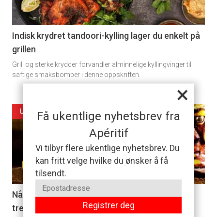
section
11
Indisk krydret tandoori-kylling lager du enkelt på
grillen
Grill og sterke krydder forvandler alminnelige kyllingvinger til
saftige smaksbomber i denne oppskriften.
×
Artikler
UKENS DRINK
Få ukentlige nyhetsbrev fra
Apéritif
detail
Vi tilbyr flere ukentlige nyhetsbrev. Du
-
+
kan fritt velge hvilke du ønsker å få
section
tilsendt.
11
Når du er lei gin tonic, er en pisco sour det du
Registrer deg
trenger
Dagens