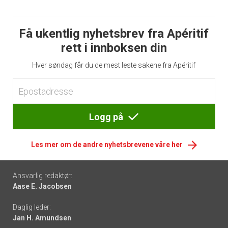
Få ukentlig nyhetsbrev fra Apéritif
rett i innboksen din
Hver søndag får du de mest leste sakene fra Apéritif
Logg på
Les mer om de andre nyhetsbrevene våre her
Footer
Ansvarlig redaktør:
Aase E. Jacobsen
-
Daglig leder:
links
Jan H. Amundsen