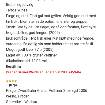
Bestillingsutvalg
Terroir Wines
Farge og duft: Flott gul mot gyllen. Veldig god duft med
fin frukt, blomster, røde epler, mineraler og pepper.
Smak: God fylde i anslaget, også god fasthet, flott syre,
følger duften, god lengde. (2005)
Bruksområde: Hvit fisk eller lyst kjøtt med noe femde.
Vurdering: En deilig vin som holder fint et par-tre år til.
Meget godt kjøp. 87 p (2005)
Laget av: 100 % grüner veltliner
Alkoholinnhold: 12,0% vol.
Bestill her:
Prager Grüner Weltliner Federspiel 2005 (45946)
+
(87p)
Prager Zwerithaler Grüner Veltliner Smaragd 2006
Weing. Prager
Østerrike - Wachau