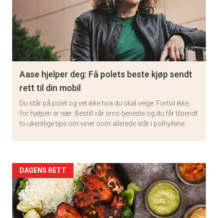
Aase hjelper deg: Få polets beste kjøp sendt
rett til din mobil
Du står på polet og vet ikke hva du skal velge. Fortvil ikke,
for hjelpen er nær: Bestill vår sms-tjeneste og du får tilsendt
to ukentlige tips om viner som allerede står i polhyllene.
Artikler
DAGENS RETT
detail
-