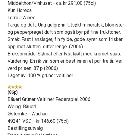
Middelthon/Vinhuset - ca. kr 291,00 (75cl)
Kun Horeca
Terroir Wines
Farge og duft: Ung gulgrønn. Utsøkt mineralsk, blomster-
og pepperpreget duft som også byr på fine frukttoner.
Smak: Fast i anslaget, fin fylde, gode syrer som frisker
opp mot slutten, sitter lenge. (2006)
Bruksområde: Sjømat eller lyst kjøtt med kremet saus.
Vurdering: En rik vin som er best innen et par-tre år. Vel
verd prisen. 87 p (2006)
Laget av: 100 % grüner veltliner
(86p)
Bäuerl Grüner Veltliner Federspiel 2006
Weing. Bäuerl
Østerrike - Wachau
49241 VSD - kr 146,60 (75cl)
Bestillingsutvalg