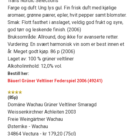
Trans Nordic Selections
Farge og duft: Ung lys gul. Fin frisk duft med kjølige
aromaer, grønne pærer, epler, hvit pepper samt blomster.
Smak: Flott fasthet i anslaget, veldig god frukt og syre,
god tørr og leskende finish. (2006)
Bruksområde: Allround, dog ikke for avanserte retter.
Vurdering: En svært harmonisk vin som er best innen et
år. Meget godt kjøp. 86 p (2006)
Laget av: 100 % grüner veltliner
Alkoholinnhold: 12,0% vol.
Bestill her:
Bäuerl Grüner Veltliner Federspiel 2006 (49241)
(85p)
Domäne Wachau Grüner Veltliner Smaragd
Weissenkirchner Achleiten 2003
Freie Weingärtner Wachau
Østerrike - Wachau
34864 Vectura - kr 179,20 (75cl)