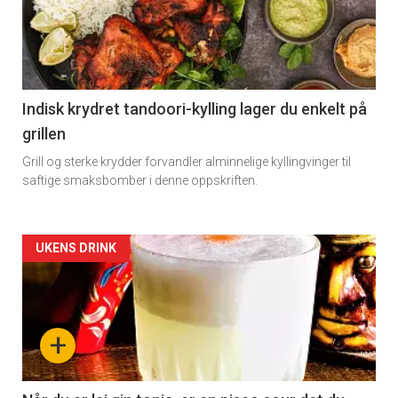
Indisk krydret tandoori-kylling lager du enkelt på
grillen
Grill og sterke krydder forvandler alminnelige kyllingvinger til
saftige smaksbomber i denne oppskriften.
Forsiden
UKENS DRINK
akkurat
nå
+
-