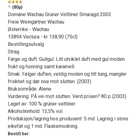
÷
(80p)
Domäne Wachau Grüner Veltliner Smaragd 2003
Freie Weingärtner Wachau
Østerrike - Wachau
13894 Vectura - kr 138,90 (75cl)
Bestillingsutvalg
Strag
Farge og duft: Gullgul. Litt utviklet duft med gul moden
frukt og honning samt karamell.
Smak: Følger duften, veldig moden og litt tung, mangler
friskhet og dør noe mot slutten. (2003)
Bruksområde: Alene.
Vurdering: På vei mot slutten. Verd prisen? 80 p (2003)
Laget av: 100 % grüner veltliner
Alkoholinnhold: 13,5% vol.
Produksjon/lagring hos produsent: 5 md. Lagring i store
eikefat og 1 md. Flaskemodning.
Bestill her: