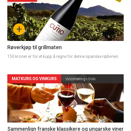
akkurat
nå
+
-
4
Røverkjøp til grillmaten
150 kroner er for et kupp å regne for denne spanske rødvinen.
Forsiden
MATKURS OG VINKURS
Vinsmaking i Oslo
akkurat
nå
-
5
Sammenlign franske klassikere og ungarske viner