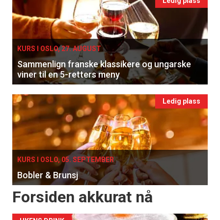
Ledig plass
KURS I OSLO, 27. AUGUST
Sammenlign franske klassikere og ungarske
viner til en 5-retters meny
Ledig plass
KURS I OSLO, 05. SEPTEMBER
Bobler & Brunsj
Forsiden akkurat nå