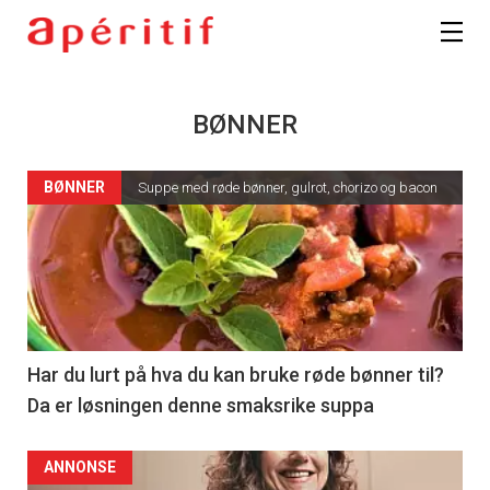
BØNNER
BØNNER
Suppe med røde bønner, gulrot, chorizo og bacon
Har du lurt på hva du kan bruke røde bønner til?
Da er løsningen denne smaksrike suppa
ANNONSE