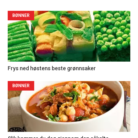
BØNNER
Frys ned høstens beste grønnsaker
BØNNER