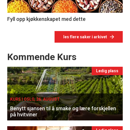
Fyll opp kjøkkenskapet med dette
les flere saker i arkivet
Events
Kommende Kurs
Ledig plass
KURS I OSLO, 26. AUGUST
Benytt sjansen til å smake og lære forskjellen
på hvitviner