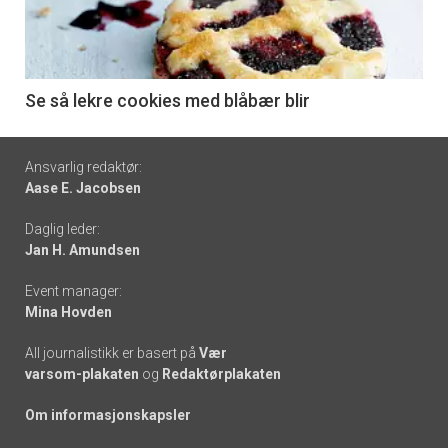
nå
-
6
Se så lekre cookies med blåbær blir
Footer
Ansvarlig redaktør:
Aase E. Jacobsen
-
Daglig leder:
links
Jan H. Amundsen
Event manager:
Mina Hovden
All journalistikk er basert på
Vær
varsom-plakaten
og
Redaktørplakaten
Om informasjonskapsler