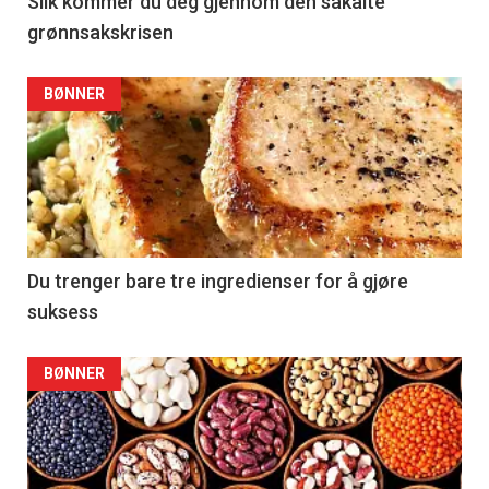
Slik kommer du deg gjennom den såkalte
grønnsakskrisen
BØNNER
Du trenger bare tre ingredienser for å gjøre
suksess
BØNNER