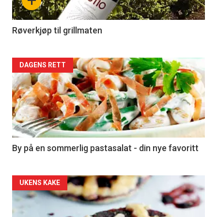
+
-
4
Røverkjøp til grillmaten
Forsiden
DAGENS RETT
akkurat
nå
-
5
By på en sommerlig pastasalat - din nye favoritt
Forsiden
UKENS KAKE
akkurat