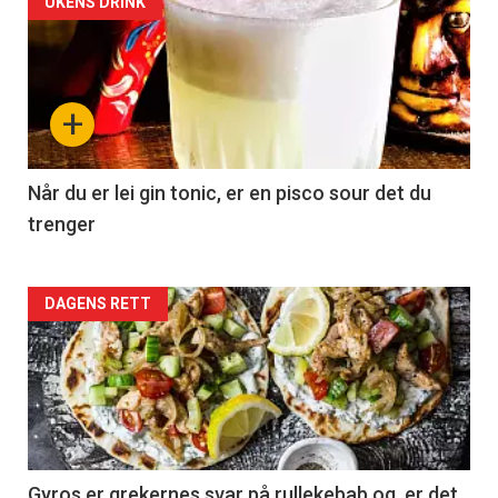
UKENS DRINK
+
Når du er lei gin tonic, er en pisco sour det du
trenger
Forsiden
DAGENS RETT
akkurat
nå
-
2
Gyros er grekernes svar på rullekebab og er det