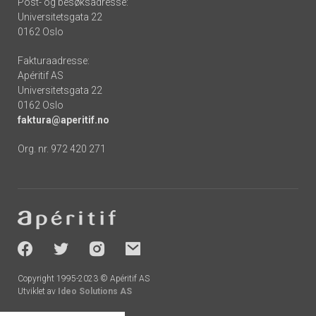
Post- og besøksadresse:
Universitetsgata 22
0162 Oslo
Fakturaadresse:
Apéritif AS
Universitetsgata 22
0162 Oslo
faktura@aperitif.no
Org. nr. 972 420 271
Footer
-
socials
Copyright 1995-2023 © Apéritif AS
Utviklet av
Ideo Solutions AS