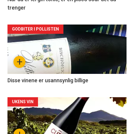
trenger
Forsiden
GODBITER I POLLISTEN
akkurat
nå
+
-
3
Disse vinene er usannsynlig billige
Forsiden
UKENS VIN
akkurat
nå