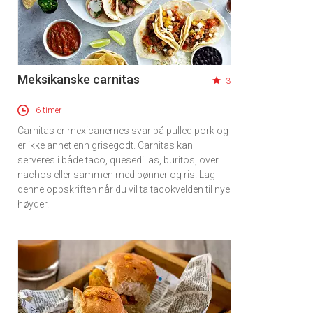
Meksikanske carnitas
3
6 timer
Carnitas er mexicanernes svar på pulled pork og
er ikke annet enn grisegodt. Carnitas kan
serveres i både taco, quesedillas, buritos, over
nachos eller sammen med bønner og ris. Lag
denne oppskriften når du vil ta tacokvelden til nye
høyder.