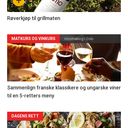
+
-
4
Røverkjøp til grillmaten
Forsiden
MATKURS OG VINKURS
Vinsmaking i Oslo
akkurat
nå
-
5
Sammenlign franske klassikere og ungarske viner
til en 5-retters meny
Forsiden
DAGENS RETT