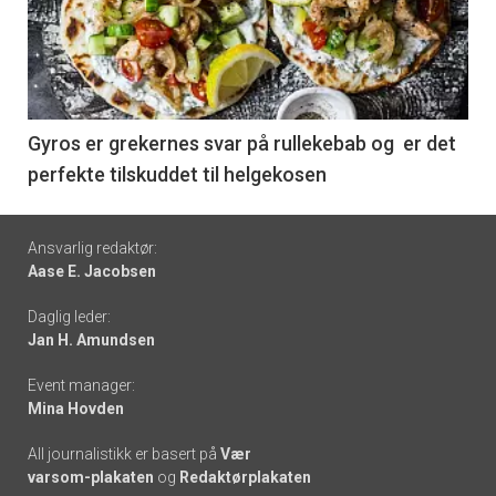
akkurat
nå
-
6
Gyros er grekernes svar på rullekebab og er det
perfekte tilskuddet til helgekosen
Footer
Ansvarlig redaktør:
Aase E. Jacobsen
-
Daglig leder:
links
Jan H. Amundsen
Event manager:
Mina Hovden
All journalistikk er basert på
Vær
varsom-plakaten
og
Redaktørplakaten