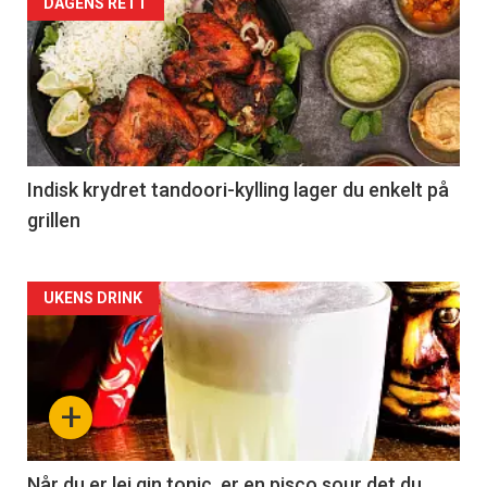
DAGENS RETT
Indisk krydret tandoori-kylling lager du enkelt på
grillen
Forsiden
UKENS DRINK
akkurat
nå
+
-
2
Når du er lei gin tonic, er en pisco sour det du