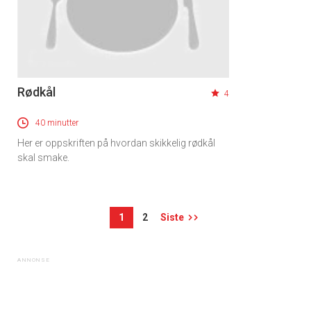
Rødkål
4
40 minutter
Her er oppskriften på hvordan skikkelig rødkål
skal smake.
1
2
Siste