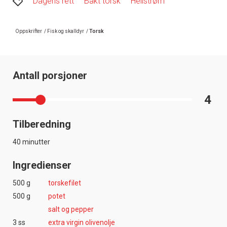
Dagens rett
Bakt torsk
Hellstrøm
Oppskrifter
/
Fisk og skalldyr
/
Torsk
Antall porsjoner
4
Tilberedning
40 minutter
Ingredienser
500 g
torskefilet
500 g
potet
salt og pepper
3 ss
extra virgin olivenolje