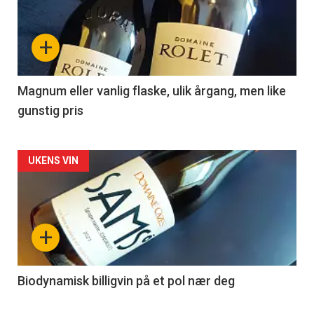
akkurat
nå
+
-
3
Magnum eller vanlig flaske, ulik årgang, men like
gunstig pris
Forsiden
UKENS VIN
akkurat
nå
+
-
4
Biodynamisk billigvin på et pol nær deg