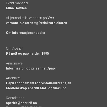
Event manager:
Mina Hovden
All journalistikk er basert på
Vær
varsom-plakaten
og
Redaktørplakaten
Om informasjonskapsler
Om Apéritif:
På nett og papir siden 1995
Annonsere:
Informasjon og priser nett/papir
Abonnere:
Papirabonnement for restaurantbransjen
Medlemskap Apéritif Mat- og vinklubb
Kontakt oss:
aperitif@aperitif.no