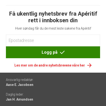
Få ukentlig nyhetsbrev fra Apéritif
rett i innboksen din
Hver søndag får du de mest leste sakene fra Apéritif
Logg på
Les mer om de andre nyhetsbrevene våre her
Footer
Ansvarlig redaktør:
Aase E. Jacobsen
-
Daglig leder:
links
Jan H. Amundsen