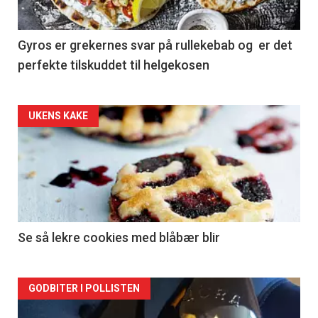
Gyros er grekernes svar på rullekebab og er det
perfekte tilskuddet til helgekosen
Forsiden
UKENS KAKE
akkurat
nå
-
2
Se så lekre cookies med blåbær blir
Forsiden
GODBITER I POLLISTEN