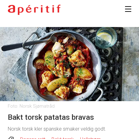
Foto: Norsk Sjømatråd
Bakt torsk patatas bravas
Norsk torsk kler spanske smaker veldig godt.