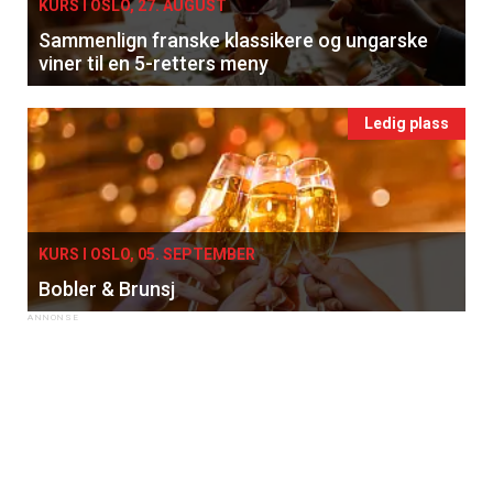
KURS I OSLO, 27. AUGUST
Få ukentlige nyhetsbrev fra
Sammenlign franske klassikere og ungarske
Apéritif
viner til en 5-retters meny
Vi tilbyr flere ukentlige nyhetsbrev. Du
kan fritt velge hvilke du ønsker å få
Ledig plass
tilsendt.
Registrer deg
KURS I OSLO, 05. SEPTEMBER
Bobler & Brunsj