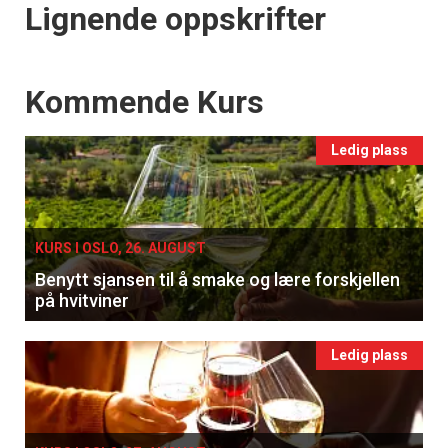
Lignende oppskrifter
Events
Kommende Kurs
Ledig plass
KURS I OSLO, 26. AUGUST
Benytt sjansen til å smake og lære forskjellen
på hvitviner
Ledig plass
×