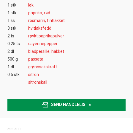
1 stk
løk
1 stk
paprika, rød
1 ss
rosmarin, finhakket
3 stk
hvitløksfedd
2 ts
røykt paprikapulver
0.25 ts
cayennepepper
2 dl
bladpersille, hakket
500 g
passata
1 dl
grønnsakskraft
0.5 stk
sitron
sitronskall
SEND HANDLELISTE