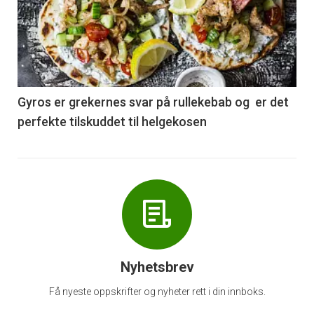
akkurat
nå
-
6
Gyros er grekernes svar på rullekebab og er det
perfekte tilskuddet til helgekosen
Nyhetsbrev
Få nyeste oppskrifter og nyheter rett i din innboks.