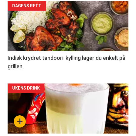
DAGENS RETT
Indisk krydret tandoori-kylling lager du enkelt på
grillen
Forsiden
UKENS DRINK
akkurat
nå
+
-