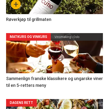
+
-
4
Røverkjøp til grillmaten
Forsiden
MATKURS OG VINKURS
Vinsmaking i Oslo
akkurat
nå
-
5
Sammenlign franske klassikere og ungarske viner
til en 5-retters meny
Forsiden
DAGENS RETT