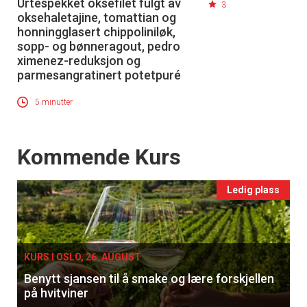
Urtespekket oksefilet fulgt av
3
oksehaletajine, tomattian og
honningglasert chippoliniløk,
sopp- og bønneragout, pedro
ximenez-reduksjon og
parmesangratinert potetpuré
5 minutter
Events
Kommende Kurs
Ledig plass
KURS I OSLO, 26. AUGUST
Benytt sjansen til å smake og lære forskjellen
på hvitviner