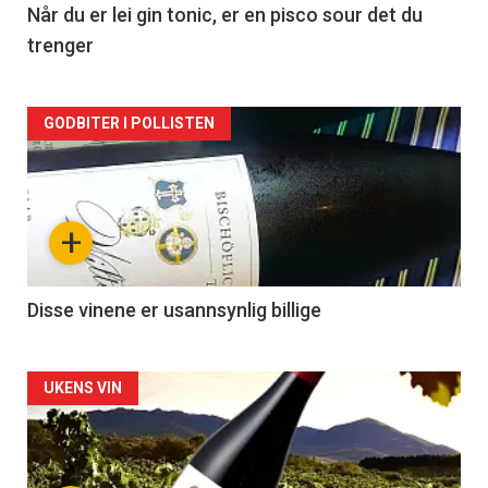
2
Når du er lei gin tonic, er en pisco sour det du
trenger
Forsiden
GODBITER I POLLISTEN
akkurat
nå
+
-
3
Disse vinene er usannsynlig billige
Forsiden
UKENS VIN
akkurat
nå