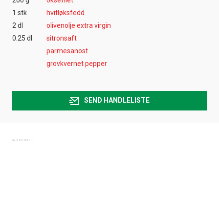
1 stk
hvitløksfedd
2 dl
olivenolje extra virgin
0.25 dl
sitronsaft
parmesanost
grovkvernet pepper
SEND HANDLELISTE