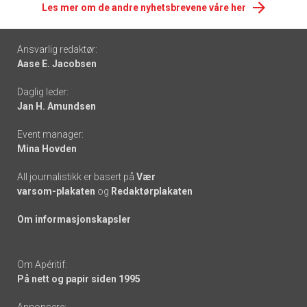
Les mer om de andre nyhetsbrevene våre her
Footer
Ansvarlig redaktør:
Aase E. Jacobsen
-
Daglig leder:
links
Jan H. Amundsen
Event manager:
Mina Hovden
All journalistikk er basert på
Vær
varsom-plakaten
og
Redaktørplakaten
Om informasjonskapsler
Om Apéritif:
På nett og papir siden 1995
Annonsere: