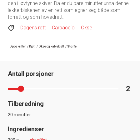
den i løvtynne skiver. Da er du bare minutter unna denne
lekkerbiskenen av en rett som egner seg både som
forrett og som hovedrett.
Dagens rett
Carpaccio
Okse
Oppskrifter
/
Kjøtt
/
Okse og kalvekjøtt
/
Storfe
Antall porsjoner
2
Tilberedning
20 minutter
Ingredienser
200 g
oksefilet