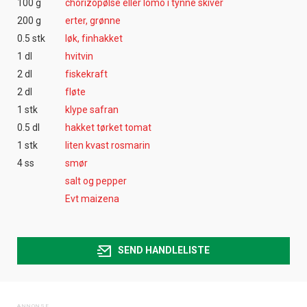
100 g
chorizopølse eller lomo i tynne skiver
200 g
erter, grønne
0.5 stk
løk, finhakket
1 dl
hvitvin
2 dl
fiskekraft
2 dl
fløte
1 stk
klype safran
0.5 dl
hakket tørket tomat
1 stk
liten kvast rosmarin
4 ss
smør
salt og pepper
Evt maizena
SEND HANDLELISTE