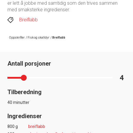
er lett å jobbe med samtidig som den trives sammen
med smaksterke ingredienser.
Breiflabb
Oppskrifter
/
Fisk og skalldyr
/
Breiflabb
Antall porsjoner
4
Tilberedning
40 minutter
Ingredienser
800 g
breiflabb