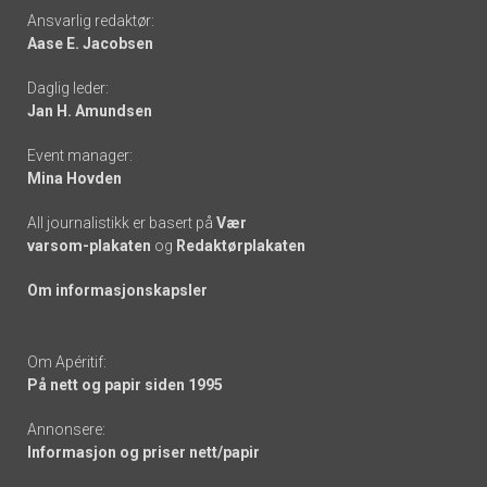
Footer
Ansvarlig redaktør:
Aase E. Jacobsen
-
Daglig leder:
links
Jan H. Amundsen
Event manager:
Mina Hovden
All journalistikk er basert på
Vær
varsom-plakaten
og
Redaktørplakaten
Om informasjonskapsler
Om Apéritif:
På nett og papir siden 1995
Annonsere:
Informasjon og priser nett/papir