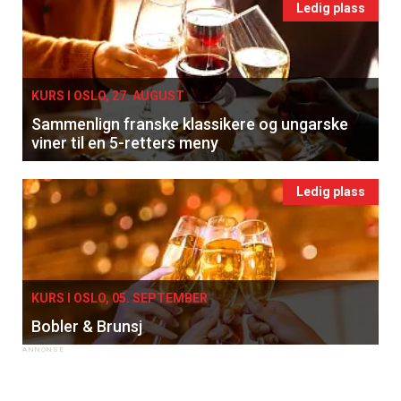
Ledig plass
KURS I OSLO, 27. AUGUST
Sammenlign franske klassikere og ungarske
viner til en 5-retters meny
Ledig plass
×
Få ukentlige nyhetsbrev fra
Apéritif
KURS I OSLO, 05. SEPTEMBER
Bobler & Brunsj
Vi tilbyr flere ukentlige nyhetsbrev. Du
kan fritt velge hvilke du ønsker å få
tilsendt.