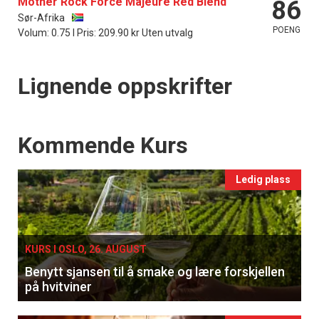
Mother Rock Force Majeure Red Blend
86
Sør-Afrika
POENG
Volum: 0.75 l Pris: 209.90 kr Uten utvalg
Lignende oppskrifter
Events
Kommende Kurs
Ledig plass
KURS I OSLO, 26. AUGUST
Benytt sjansen til å smake og lære forskjellen
på hvitviner