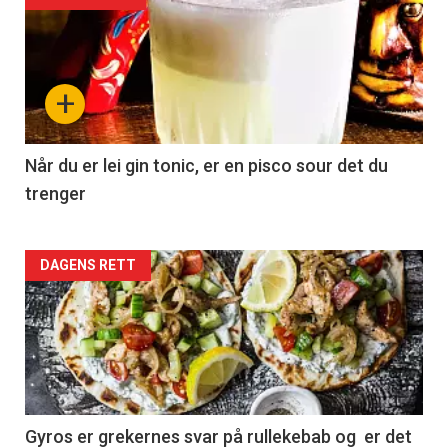
+
Når du er lei gin tonic, er en pisco sour det du
trenger
Forsiden
DAGENS RETT
akkurat
nå
-
2
Gyros er grekernes svar på rullekebab og er det