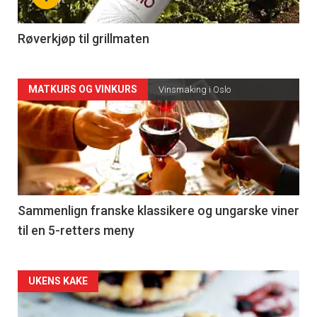
-
4
Røverkjøp til grillmaten
Forsiden
MATKURS OG VINKURS
Vinsmaking i Oslo
akkurat
nå
-
5
Sammenlign franske klassikere og ungarske viner
til en 5-retters meny
Forsiden
UKENS KAKE
akkurat