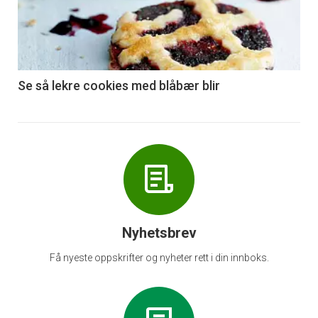
nå
-
6
Se så lekre cookies med blåbær blir
Nyhetsbrev
Få nyeste oppskrifter og nyheter rett i din innboks.