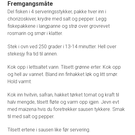
Fremgangsmåte
Del fisken i 4 serveringsstykker, pakke hver inn i
chorizoskiver, krydre med salt og pepper. Legg
fiskepakkene i langpanne og strø over grovrevet
rosmarin og smør i klatter.
Stek i ovn ved 250 grader i 13-14 minutter. Hell over
stekesjy fra tid til annen.
Kok opp i lettsaltet vann. Tilsett grønne erter. Kok opp
og hell av vannet. Bland inn finhakket løk og litt smør.
Hold varmt.
Kok inn hvitvin, safran, hakket tørket tomat og kraft til
halv mengde, tilsett fløte og varm opp igjen. Jevn evt
med maizena hvis du foretrekker sausen tykkere. Smak
til med salt og pepper.
Tilsett ertene i sausen like før servering.