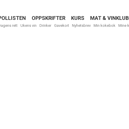
POLLISTEN
OPPSKRIFTER
KURS
MAT & VINKLUB
Menu
Dagens rett
Ukens vin
Drinker
Gavekort
Nyhetsbrev
Min kokebok
Mine 
R