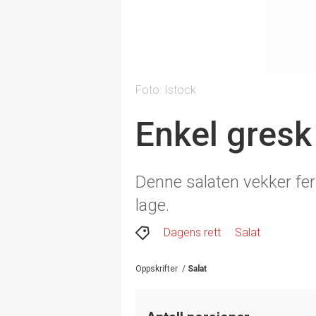
Foto: Istock
Enkel gresk
Denne salaten vekker fer
lage.
Dagens rett
Salat
Oppskrifter
/
Salat