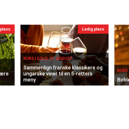
 plass
Ledig plass
KURS I OSLO, 27. AUGUST
Sammenlign franske klassikere og
KURS 
lære
ungarske viner til en 5-retters
meny
Bobl