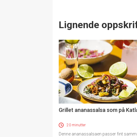
Lignende oppskrif
Grillet ananassalsa som på Katl
20 minutter
Denne ananassalsaen passer fint sam