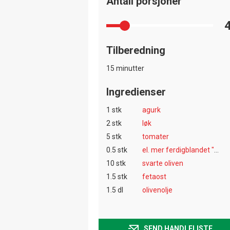
Antall porsjoner
Tilberedning
15 minutter
Ingredienser
1 stk
agurk
2 stk
løk
5 stk
tomater
0.5 stk
el. mer ferdigblandet "familie salat"
10 stk
svarte oliven
1.5 stk
fetaost
1.5 dl
olivenolje
SEND HANDLELISTE