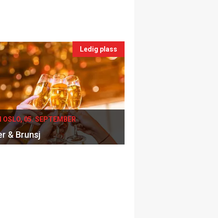
Ledig plass
I OSLO, 05. SEPTEMBER
er & Brunsj