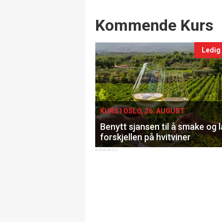
Events
Kommende Kurs
Ledig
KURS I OSLO, 26. AUGUST
Benytt sjansen til å smake og 
forskjellen på hvitviner