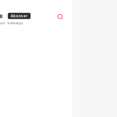
Logg
B
Abonner
kurs
Kokketips
inn
egistrer deg