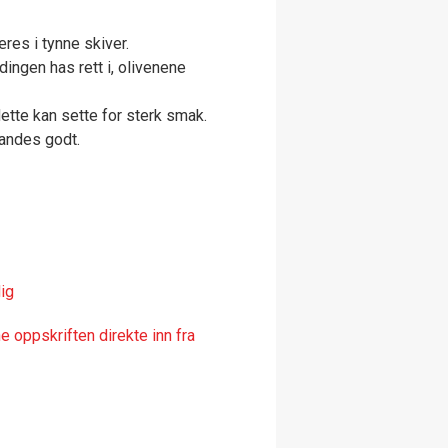
æres i tynne skiver.
dingen has rett i, olivenene
dette kan sette for sterk smak.
blandes godt.
ig
 oppskriften direkte inn fra