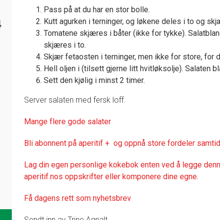
Pass på at du har en stor bolle.
Kutt agurken i terninger, og løkene deles i to og skj
4
Tomatene skjæres i båter (ikke for tykke). Salatblan
skjæres i to.
Skjær fetaosten i terninger, men ikke for store, for 
Hell oljen i (tilsett gjerne litt hvitløksolje). Salaten 
Sett den kjølig i minst 2 timer.
Server salaten med fersk loff.
Mange flere gode salater
Bli abonnent på aperitif + og oppnå store fordeler samtid
Lag din egen personlige kokebok enten ved å legge denne
aperitif.nos oppskrifter eller komponere dine egne.
Få dagens rett som nyhetsbrev
Sendt inn av Trine Agnalt.