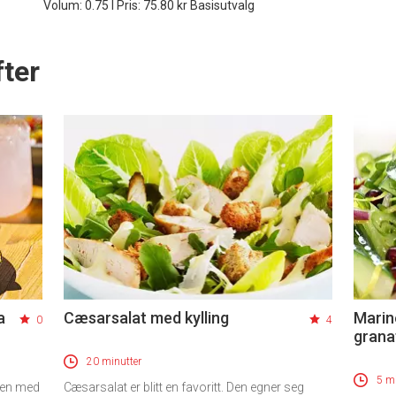
Volum: 0.75 l Pris: 75.80 kr Basisutvalg
ter
a
Cæsarsalat med kylling
Marin
0
4
grana
20 minutter
5 mi
men med
Cæsarsalat er blitt en favoritt. Den egner seg