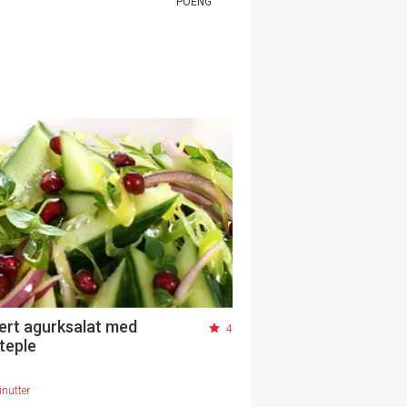
POENG
ert agurksalat med
4
teple
nutter