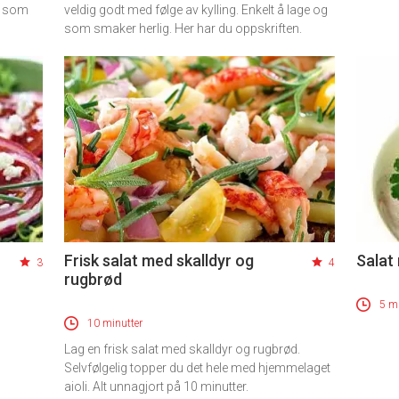
sk som
veldig godt med følge av kylling. Enkelt å lage og
som smaker herlig. Her har du oppskriften.
Frisk salat med skalldyr og
Salat
3
4
rugbrød
5 mi
10 minutter
Lag en frisk salat med skalldyr og rugbrød.
Selvfølgelig topper du det hele med hjemmelaget
aioli. Alt unnagjort på 10 minutter.