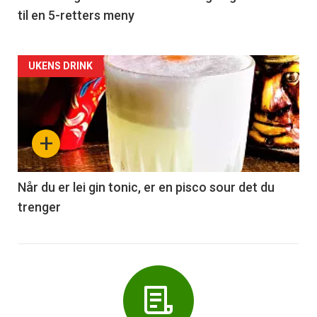
til en 5-retters meny
Forsiden
UKENS DRINK
akkurat
nå
+
-
6
Når du er lei gin tonic, er en pisco sour det du
trenger