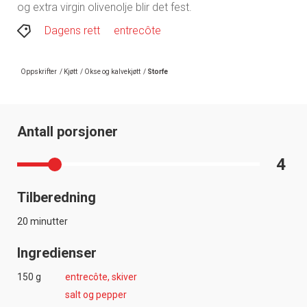
og extra virgin olivenolje blir det fest.
Dagens rett
entrecôte
Oppskrifter
/
Kjøtt
/
Okse og kalvekjøtt
/
Storfe
Antall porsjoner
4
Tilberedning
20 minutter
Ingredienser
150 g
entrecôte, skiver
salt og pepper