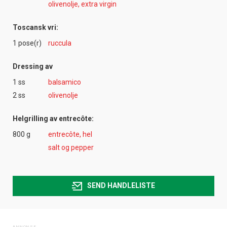
olivenolje, extra virgin
Toscansk vri:
1 pose(r)
ruccula
Dressing av
1 ss
balsamico
2 ss
olivenolje
Helgrilling av entrecôte:
800 g
entrecôte, hel
salt og pepper
SEND HANDLELISTE