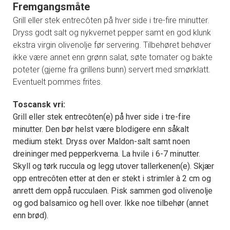
Fremgangsmåte
Grill eller stek entrecôten på hver side i tre-fire minutter.
Dryss godt salt og nykvernet pepper samt en god klunk
ekstra virgin olivenolje før servering. Tilbehøret behøver
ikke være annet enn grønn salat, søte tomater og bakte
poteter (gjerne fra grillens bunn) servert med smørklatt.
Eventuelt pommes frites.
Toscansk vri:
Grill eller stek entrecôten(e) på hver side i tre-fire
minutter. Den bør helst være blodigere enn såkalt
medium stekt. Dryss over Maldon-salt samt noen
dreininger med pepperkverna. La hvile i 6-7 minutter.
Skyll og tørk ruccula og legg utover tallerkenen(e). Skjær
opp entrecôten etter at den er stekt i strimler à 2 cm og
anrett dem oppå rucculaen. Pisk sammen god olivenolje
og god balsamico og hell over. Ikke noe tilbehør (annet
enn brød).