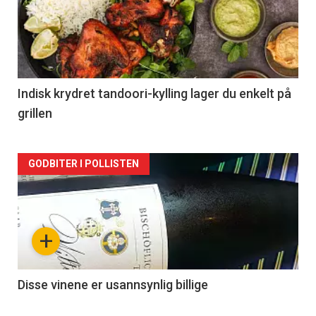
akkurat
nå
-
2
Indisk krydret tandoori-kylling lager du enkelt på
grillen
Forsiden
GODBITER I POLLISTEN
akkurat
nå
+
-
3
Disse vinene er usannsynlig billige