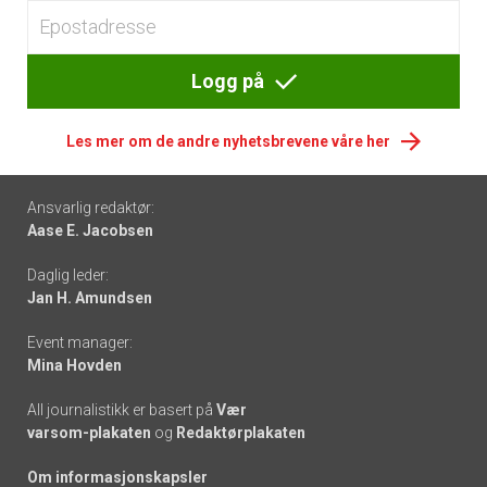
Logg på
Les mer om de andre nyhetsbrevene våre her
Footer
Ansvarlig redaktør:
Aase E. Jacobsen
-
Daglig leder:
links
Jan H. Amundsen
Event manager:
Mina Hovden
All journalistikk er basert på
Vær
varsom-plakaten
og
Redaktørplakaten
Om informasjonskapsler