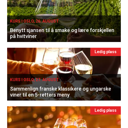
KURS I OSLO, 26. AUGUST
Benytt sjansen til å smake og lære forskjellen
på hvitviner
Ledig plass
KURS I OSLO, 27. AUGUST
Sammenlign franske klassikere og ungarske
viner til en 5-retters meny
Ledig plass