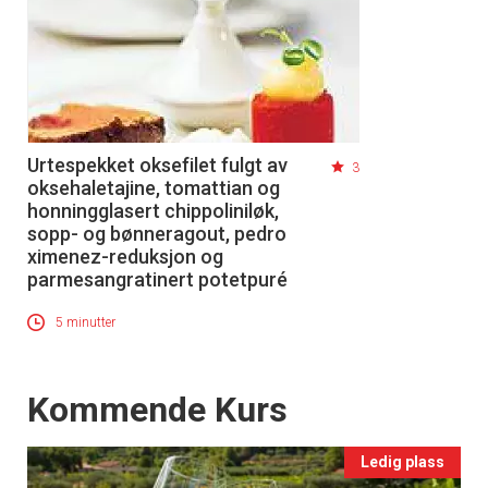
Urtespekket oksefilet fulgt av
3
oksehaletajine, tomattian og
honningglasert chippoliniløk,
sopp- og bønneragout, pedro
ximenez-reduksjon og
parmesangratinert potetpuré
5 minutter
Events
Kommende Kurs
Ledig plass