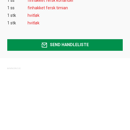
1 ss
finhakket fersk koriander
1 ss
finhakket fersk timian
1 stk
hvitløk
1 stk
hvitløk
SEND HANDLELISTE