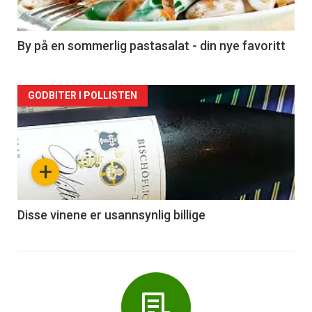
-
5
By på en sommerlig pastasalat - din nye favoritt
Forsiden
GODBITER I POLLISTEN
akkurat
nå
+
-
6
Disse vinene er usannsynlig billige