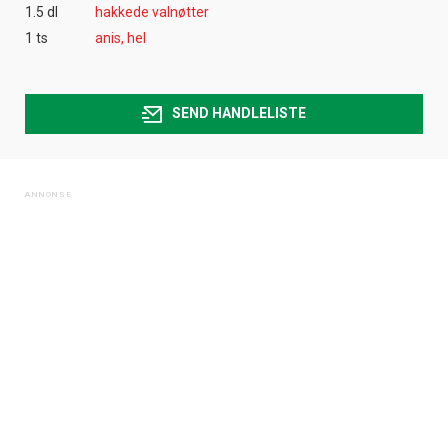
1.5 dl
hakkede valnøtter
1 ts
anis, hel
SEND HANDLELISTE