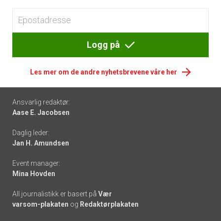
Logg på
Les mer om de andre nyhetsbrevene våre her
Footer
Ansvarlig redaktør:
Aase E. Jacobsen
-
Daglig leder:
links
Jan H. Amundsen
Event manager:
Mina Hovden
All journalistikk er basert på
Vær
varsom-plakaten
og
Redaktørplakaten