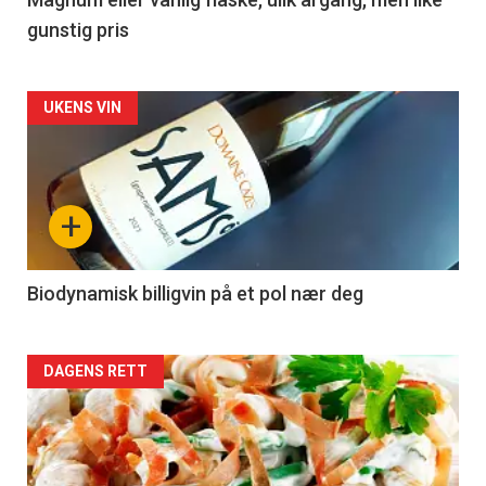
3
gunstig pris
Forsiden
UKENS VIN
akkurat
nå
+
-
4
Biodynamisk billigvin på et pol nær deg
Forsiden
DAGENS RETT
akkurat
nå