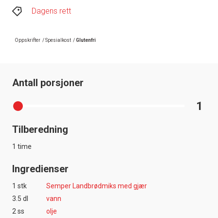
Dagens rett
Oppskrifter
/
Spesialkost
/
Glutenfri
Antall porsjoner
1
Tilberedning
1 time
Ingredienser
1 stk
Semper Landbrødmiks med gjær
3.5 dl
vann
2 ss
olje