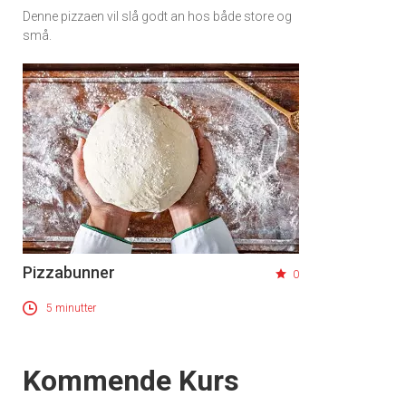
Denne pizzaen vil slå godt an hos både store og
små.
×
Få ukentlige nyhetsbrev fra
Apéritif
Vi tilbyr flere ukentlige nyhetsbrev. Du
kan fritt velge hvilke du ønsker å få
tilsendt.
Pizzabunner
0
5 minutter
Registrer deg
Events
Kommende Kurs