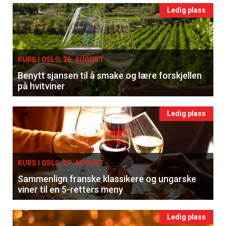
Ledig plass
KURS I OSLO, 26. AUGUST
Benytt sjansen til å smake og lære forskjellen
på hvitviner
Ledig plass
KURS I OSLO, 27. AUGUST
Sammenlign franske klassikere og ungarske
viner til en 5-retters meny
Ledig plass