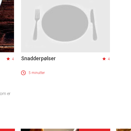
Snadderpølser
4
4
5 minutter
som er