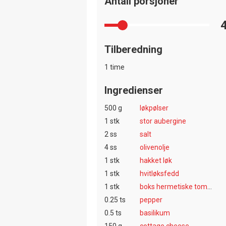
Antall porsjoner
Tilberedning
1 time
Ingredienser
500 g
løkpølser
1 stk
stor aubergine
2 ss
salt
4 ss
olivenolje
1 stk
hakket løk
1 stk
hvitløksfedd
1 stk
boks hermetiske tomater
0.25 ts
pepper
0.5 ts
basilikum
150 g
cottage cheese