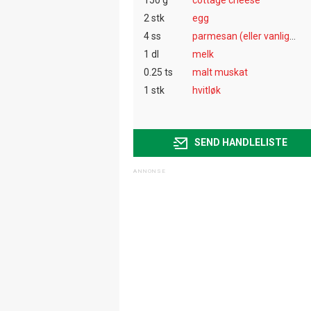
2 stk
egg
4 ss
parmesan (eller vanlig ost)
1 dl
melk
0.25 ts
malt muskat
1 stk
hvitløk
SEND HANDLELISTE