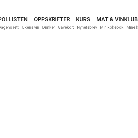
POLLISTEN
OPPSKRIFTER
KURS
MAT & VINKLUB
Menu
Dagens rett
Ukens vin
Drinker
Gavekort
Nyhetsbrev
Min kokebok
Mine 
Få ukentli
Vi tilbyr flere
kan fritt velge
tilsendt.
R