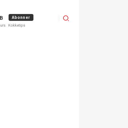
Logg
B
Abonner
kurs
Kokketips
inn
×
ge nyhetsbrev fra
Apéritif
 ukentlige nyhetsbrev. Du
 hvilke du ønsker å få
egistrer deg