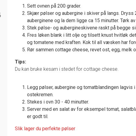
Sett ovnen på 200 grader.
Skjær pølser og aubergine i skiver på langs. Dryss 
4
auberginene og la dem ligge ca 15 minutter. Tørk av 
Stek pølse- og aubergineskivene raskt på begge sider 
Fres løken blank i litt olje og tilsett knust hvitløk de
og tomatene med kraften. Kok til all væsken har fo
Rør sammen cottage cheese, revet ost, egg, melk o
Tips:
Du kan bruke kesam i stedet for cottage cheese.
Legg pølser, aubergine og tomatblandingen lagvis i 
ostekremen.
Stekes i ovn 30 - 40 minutter.
Server med en salat av for eksempel tomat, salatbla
er godt til.
Slik lager du perfekte pølser