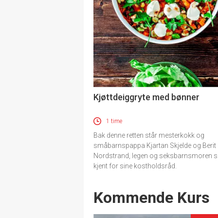
Kjøttdeiggryte med bønner
1 time
Bak denne retten står mesterkokk og
småbarnspappa Kjartan Skjelde og Berit
Nordstrand, legen og seksbarnsmoren 
kjent for sine kostholdsråd.
Events
Kommende Kurs