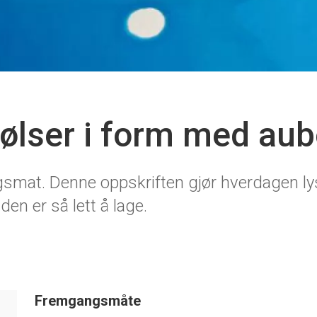
pølser i form med au
gsmat. Denne oppskriften gjør hverdagen ly
en er så lett å lage.
Fremgangsmåte