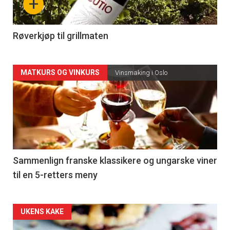
+
-
4
Røverkjøp til grillmaten
Forsiden
MATKURS OG VINKURS
Vinsmaking i Oslo
akkurat
nå
-
5
Sammenlign franske klassikere og ungarske viner
til en 5-retters meny
Forsiden
UKENS KAKE