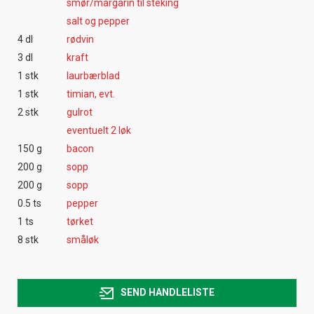
smør/margarin til steking
salt og pepper
4 dl
rødvin
3 dl
kraft
1 stk
laurbærblad
1 stk
timian, evt.
2 stk
gulrot
eventuelt 2 løk
150 g
bacon
200 g
sopp
200 g
sopp
0.5 ts
pepper
1 ts
tørket
8 stk
småløk
SEND HANDLELISTE