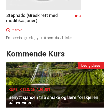
Stephado (Gresk rett med
4
modifikasjoner)
2 timer
En klassisk gresk gryterett som du vil elske.
Events
Kommende Kurs
×
Ledig plass
Få ukentlige nyhetsbrev fra
Apéritif
KURS I OSLO, 26. AUGUST
Vi tilbyr flere ukentlige nyhetsbrev. Du
Benytt sjansen til å smake og lære forskjellen
kan fritt velge hvilke du ønsker å få
på hvitviner
tilsendt.