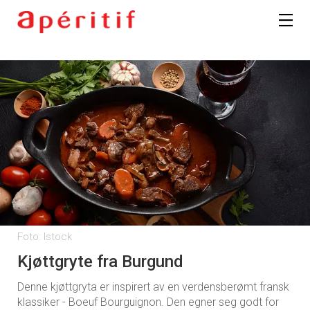
Foto: Istock
Kjøttgryte fra Burgund
Denne kjøttgryta er inspirert av en verdensberømt fransk
klassiker - Boeuf Bourguignon. Den egner seg godt for