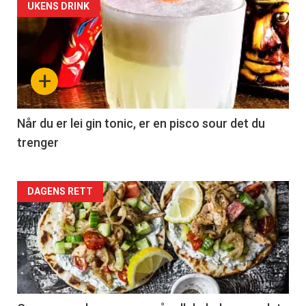
UKENS DRINK
+
Når du er lei gin tonic, er en pisco sour det du
trenger
Forsiden
DAGENS RETT
akkurat
nå
-