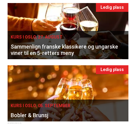
Ledig plass
Registrer deg
KURS I OSLO, 27. AUGUST
Sammenlign franske klassikere og ungarske
viner til en 5-retters meny
Ledig plass
KURS I OSLO, 05. SEPTEMBER
Bobler & Brunsj