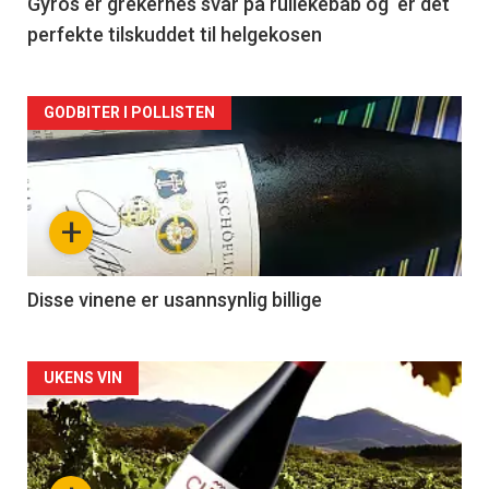
2
Gyros er grekernes svar på rullekebab og er det
perfekte tilskuddet til helgekosen
Forsiden
GODBITER I POLLISTEN
akkurat
nå
+
-
3
Disse vinene er usannsynlig billige
Forsiden
UKENS VIN
akkurat
nå