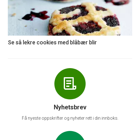
akkurat
nå
-
6
Se så lekre cookies med blåbær blir
Nyhetsbrev
Få nyeste oppskrifter og nyheter rett i din innboks.