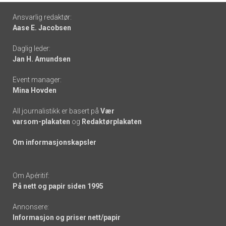
Footer
Ansvarlig redaktør:
Aase E. Jacobsen
-
Daglig leder:
links
Jan H. Amundsen
Event manager:
Mina Hovden
All journalistikk er basert på
Vær
varsom-plakaten
og
Redaktørplakaten
Om informasjonskapsler
Om Apéritif:
På nett og papir siden 1995
Annonsere:
Informasjon og priser nett/papir