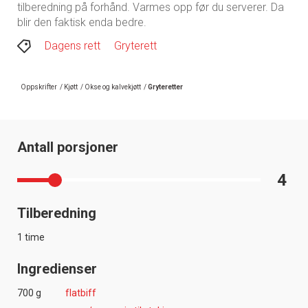
tilberedning på forhånd. Varmes opp før du serverer. Da
blir den faktisk enda bedre.
Dagens rett
Gryterett
Oppskrifter
/
Kjøtt
/
Okse og kalvekjøtt
/
Gryteretter
Antall porsjoner
4
Tilberedning
1 time
Ingredienser
700 g
flatbiff