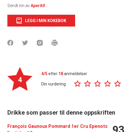
Sendt inn av
Aperitif
LEGG I MIN KOKEBOK
4/5
etter
18
anmeldelser
4
Din vurdering:
Drikke som passer til denne oppskriften
François Gaunoux Pommard 1er Cru Epenots
93