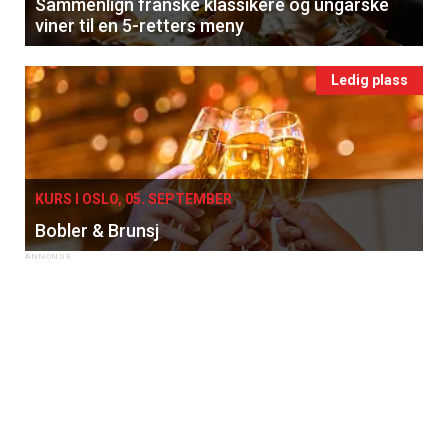
Sammenlign franske klassikere og ungarske
viner til en 5-retters meny
Ledig plass
×
KURS I OSLO, 05. SEPTEMBER
Få ukentlige nyhetsbrev fra
Bobler & Brunsj
Apéritif
Vi tilbyr flere ukentlige nyhetsbrev. Du
kan fritt velge hvilke du ønsker å få
tilsendt.
Registrer deg