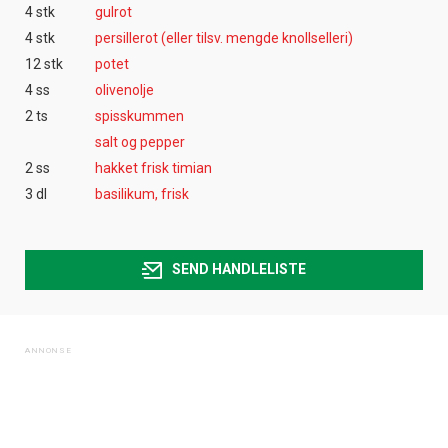
4 stk
gulrot
4 stk
persillerot (eller tilsv. mengde knollselleri)
12 stk
potet
4 ss
olivenolje
2 ts
spisskummen
salt og pepper
2 ss
hakket frisk timian
3 dl
basilikum, frisk
SEND HANDLELISTE