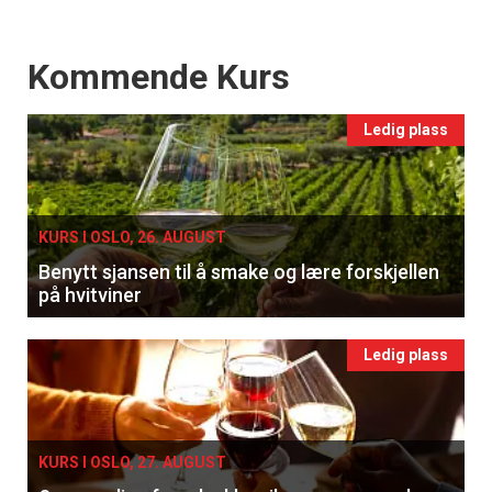
Events
Kommende Kurs
Ledig plass
KURS I OSLO, 26. AUGUST
Benytt sjansen til å smake og lære forskjellen
på hvitviner
Ledig plass
KURS I OSLO, 27. AUGUST