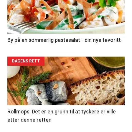
akkurat
nå
-
5
By på en sommerlig pastasalat - din nye favoritt
Forsiden
DAGENS RETT
akkurat
nå
-
6
Rollmops: Det er en grunn til at tyskere er ville
etter denne retten