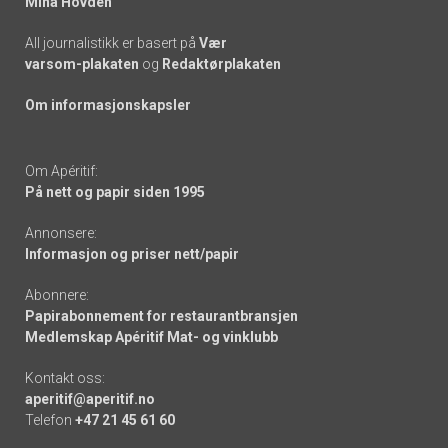
Mina Hovden
All journalistikk er basert på
Vær
varsom-plakaten
og
Redaktørplakaten
Om informasjonskapsler
Om Apéritif:
På nett og papir siden 1995
Annonsere:
Informasjon og priser nett/papir
Abonnere:
Papirabonnement for restaurantbransjen
Medlemskap Apéritif Mat- og vinklubb
Kontakt oss:
aperitif@aperitif.no
Telefon
+47 21 45 61 60