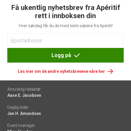
Få ukentlig nyhetsbrev fra Apéritif
rett i innboksen din
Hver søndag får du de mest leste sakene fra Apéritif
Logg på
Les mer om de andre nyhetsbrevene våre her
Footer
Ansvarlig redaktør:
Aase E. Jacobsen
-
Daglig leder:
links
Jan H. Amundsen
Event manager: