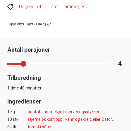
Dagens rett
Lam
lammegryte
Oppskrifter
/
Kjøtt
/
Lam og kje
Antall porsjoner
4
Tilberedning
1 time 40 minutter
Ingredienser
1 kg
benfritt lammekjøtt i serveringsstykker
10 stk
stjerneløk kokt opp i vann og skrelt, eller 2 store løk i båt
8 stk
tomat i båter