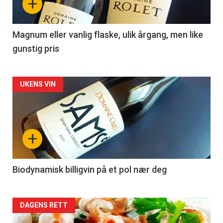
+
-
3
Magnum eller vanlig flaske, ulik årgang, men like
gunstig pris
Forsiden
UKENS VIN
akkurat
nå
+
-
4
Biodynamisk billigvin på et pol nær deg
Forsiden
DAGENS RETT