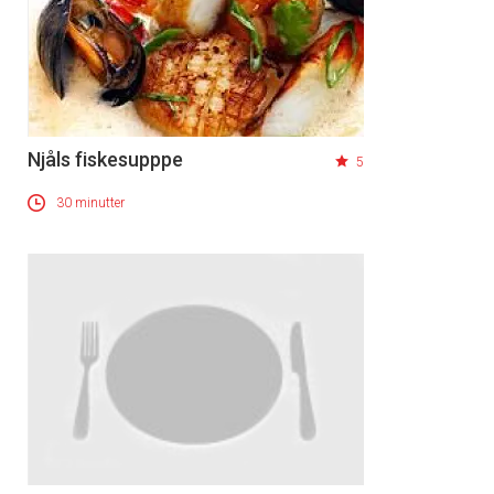
Njåls fiskesupppe
5
30 minutter