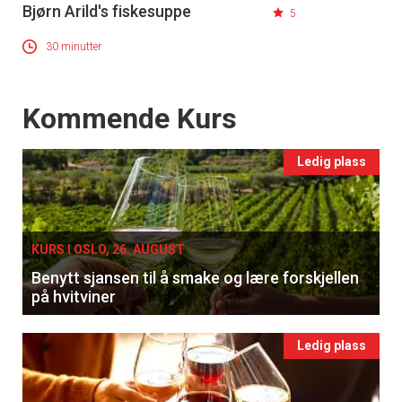
Bjørn Arild's fiskesuppe
5
30 minutter
Events
Kommende Kurs
Ledig plass
KURS I OSLO, 26. AUGUST
Benytt sjansen til å smake og lære forskjellen
på hvitviner
Ledig plass