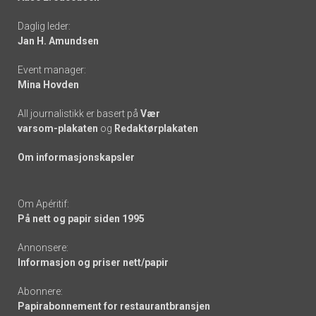
-
Daglig leder:
links
Jan H. Amundsen
Event manager:
Mina Hovden
All journalistikk er basert på
Vær
varsom-plakaten
og
Redaktørplakaten
Om informasjonskapsler
Om Apéritif:
På nett og papir siden 1995
Annonsere:
Informasjon og priser nett/papir
Abonnere:
Papirabonnement for restaurantbransjen