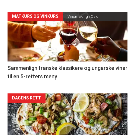
Forsiden
MATKURS OG VINKURS
Vinsmaking i Oslo
akkurat
nå
-
5
Sammenlign franske klassikere og ungarske viner
til en 5-retters meny
Forsiden
DAGENS RETT
akkurat
nå