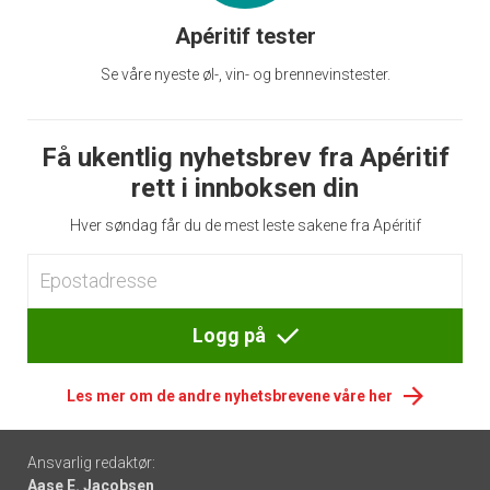
Apéritif tester
Se våre nyeste øl-, vin- og brennevinstester.
Få ukentlig nyhetsbrev fra Apéritif
rett i innboksen din
Hver søndag får du de mest leste sakene fra Apéritif
Logg på
Les mer om de andre nyhetsbrevene våre her
Footer
Ansvarlig redaktør:
Aase E. Jacobsen