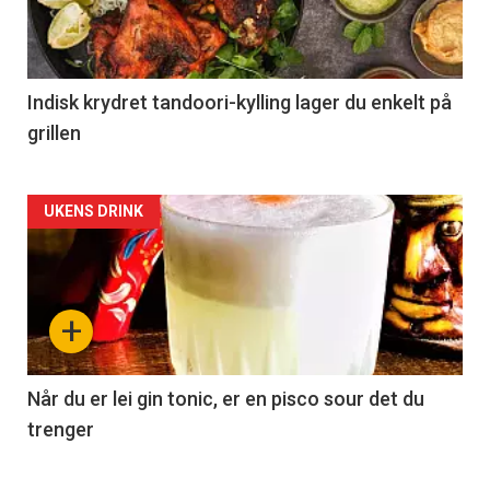
Indisk krydret tandoori-kylling lager du enkelt på
grillen
Forsiden
UKENS DRINK
akkurat
nå
+
-
2
Når du er lei gin tonic, er en pisco sour det du
trenger