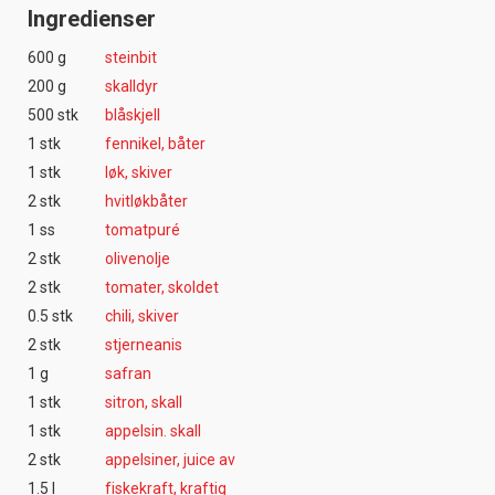
Ingredienser
600 g
steinbit
200 g
skalldyr
500 stk
blåskjell
1 stk
fennikel, båter
1 stk
løk, skiver
2 stk
hvitløkbåter
1 ss
tomatpuré
2 stk
olivenolje
2 stk
tomater, skoldet
0.5 stk
chili, skiver
2 stk
stjerneanis
1 g
safran
1 stk
sitron, skall
1 stk
appelsin. skall
2 stk
appelsiner, juice av
1.5 l
fiskekraft, kraftig