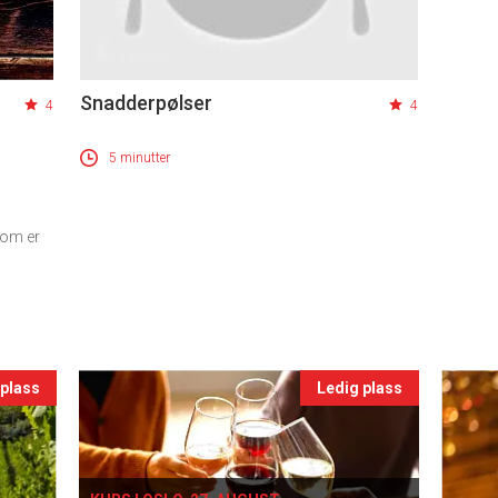
Snadderpølser
4
4
5 minutter
som er
 plass
Ledig plass