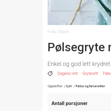
Foto: iStock
Pølsegryte 
Enkel og god lett krydre
Dagens rett
Gryterett
Pøls
Oppskrifter
/
Kjøtt
/
Pølse og farseretter
Antall porsjoner