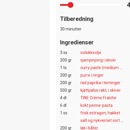
Tilberedning
30 minutter
Ingredienser
3 ss
solsikkeolje
200 gr
sjampinjong i skiver
1 ts
curry paste (medium sterk)
200 gr
purre i ringer
200 gr
rød paprika i terninger
500 gr
kjøttpølse røkt, i skiver
4 dl
TINE Crème Fraîche
6 dl
kokt penne-pasta
1 ss
frisk estragon, hakket
salt og nykvernet sort pepper
200 gr
løk i båter