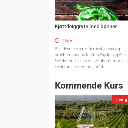
Kjøttdeiggryte med bønner
1 time
Bak denne retten står mesterkokk og
småbarnspappa Kjartan Skjelde og Berit
Nordstrand, legen og seksbarnsmoren 
kjent for sine kostholdsråd.
Events
Kommende Kurs
Ledig