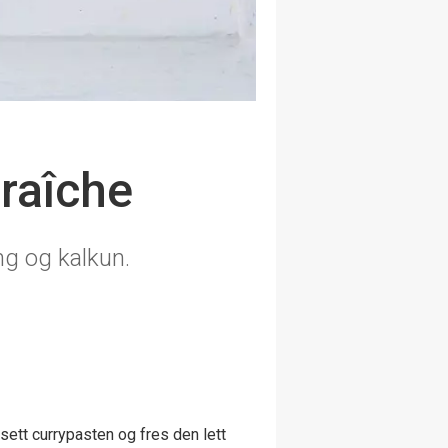
raîche
ng og kalkun.
Tilsett currypasten og fres den lett