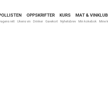
POLLISTEN
OPPSKRIFTER
KURS
MAT & VINKLUB
Menu
Dagens rett
Ukens vin
Drinker
Gavekort
Nyhetsbrev
Min kokebok
Mine 