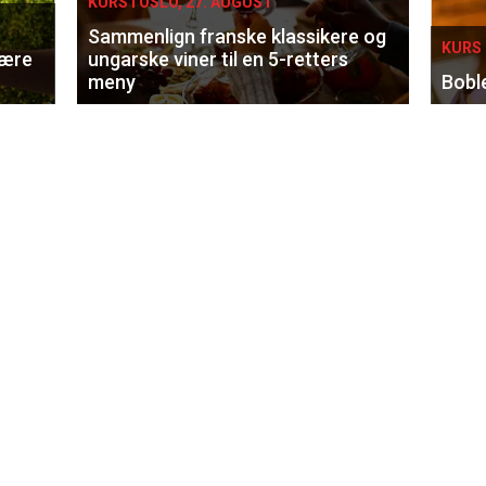
KURS I OSLO, 27. AUGUST
Sammenlign franske klassikere og
KURS 
lære
ungarske viner til en 5-retters
meny
Bobl