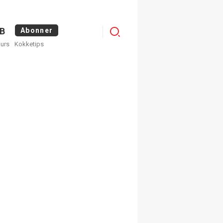
Logg
B
Abonner
kurs
Kokketips
inn