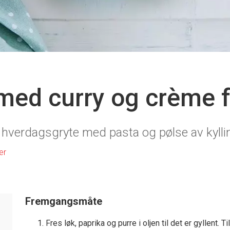
med curry og crème f
t hverdagsgryte med pasta og pølse av kylli
er
Fremgangsmåte
Fres løk, paprika og purre i oljen til det er gyllent. 