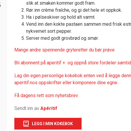
slik at smaken kommer godt fram.
4
Rør inn crème fraîche, og gi det hele et oppkok.
Ha i pølseskiver og hold alt varmt.
Vend inn den kokte pastaen sammen med frisk estr
nykvernet sort pepper.
Server med godt grovbrød og smør.
Mange andre spennende gryteretter du bør prøve
Bli abonnent på aperitif + og oppnå store fordeler samtid
Lag din egen personlige kokebok enten ved å legge denne
aperitif.nos oppskrifter eller komponere dine egne.
Få dagens rett som nyhetsbrev
Sendt inn av
Apéritif
LEGG I MIN KOKEBOK