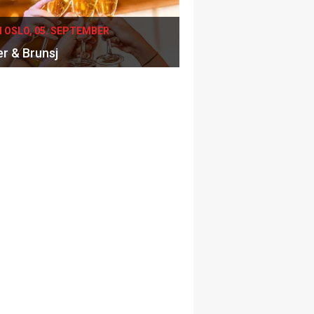
I OSLO, 05. SEPTEMBER
er & Brunsj