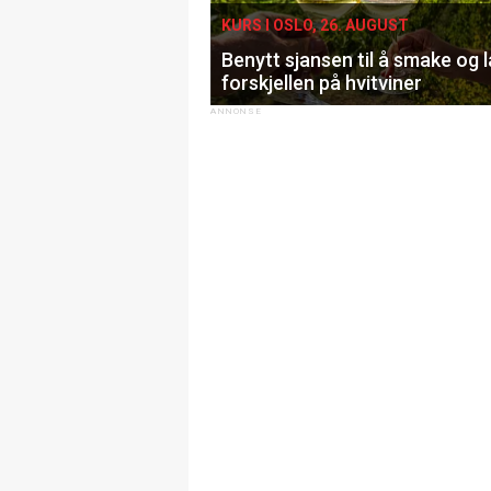
KURS I OSLO, 26. AUGUST
Benytt sjansen til å smake og 
forskjellen på hvitviner