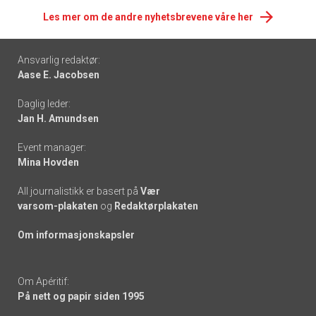
Les mer om de andre nyhetsbrevene våre her
Footer
Ansvarlig redaktør:
Aase E. Jacobsen
-
Daglig leder:
links
Jan H. Amundsen
Event manager:
Mina Hovden
All journalistikk er basert på
Vær
varsom-plakaten
og
Redaktørplakaten
Om informasjonskapsler
Om Apéritif:
På nett og papir siden 1995