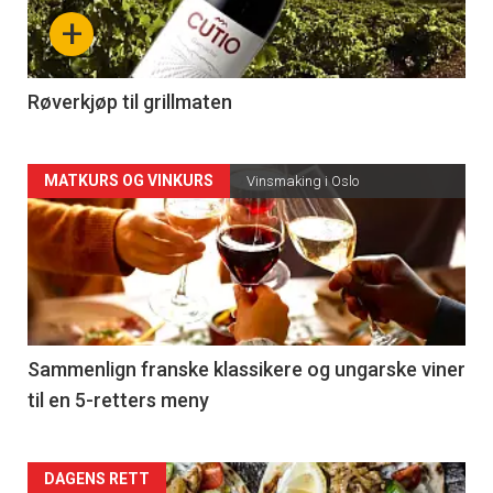
nå
+
-
4
Røverkjøp til grillmaten
Forsiden
MATKURS OG VINKURS
Vinsmaking i Oslo
akkurat
nå
-
5
Sammenlign franske klassikere og ungarske viner
til en 5-retters meny
Forsiden
DAGENS RETT