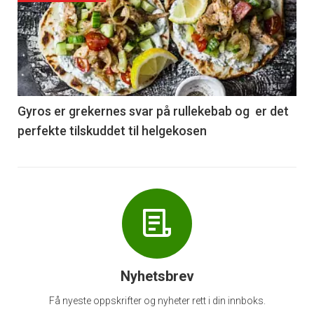
akkurat
nå
-
6
Gyros er grekernes svar på rullekebab og er det
perfekte tilskuddet til helgekosen
Nyhetsbrev
Få nyeste oppskrifter og nyheter rett i din innboks.