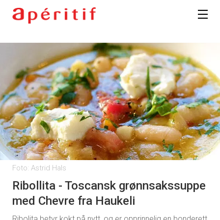
Foto: Astrid Hals
Ribollita - Toscansk grønnsakssuppe
med Chevre fra Haukeli
Ribolita betyr kokt på nytt, og er opprinnelig en bonderett