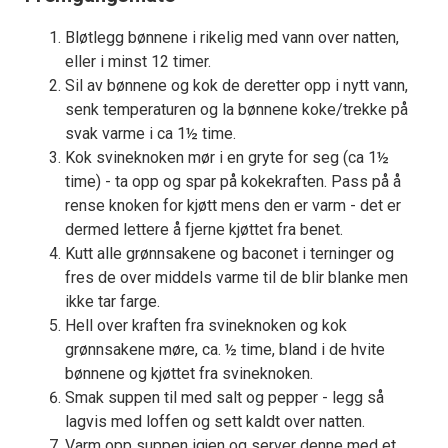
Bløtlegg bønnene i rikelig med vann over natten,
eller i minst 12 timer.
Sil av bønnene og kok de deretter opp i nytt vann,
senk temperaturen og la bønnene koke/trekke på
svak varme i ca 1½ time.
Kok svineknoken mør i en gryte for seg (ca 1½
time) - ta opp og spar på kokekraften. Pass på å
rense knoken for kjøtt mens den er varm - det er
dermed lettere å fjerne kjøttet fra benet.
Kutt alle grønnsakene og baconet i terninger og
fres de over middels varme til de blir blanke men
ikke tar farge.
Hell over kraften fra svineknoken og kok
grønnsakene møre, ca. ½ time, bland i de hvite
bønnene og kjøttet fra svineknoken.
Smak suppen til med salt og pepper - legg så
lagvis med loffen og sett kaldt over natten.
Varm opp suppen igjen og server denne med et