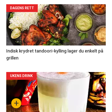
DAGENS RETT
Indisk krydret tandoori-kylling lager du enkelt på
grillen
Forsiden
UKENS DRINK
akkurat
nå
+
-