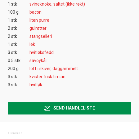
1 stk
svineknoke, saltet (ikke røkt)
100 g
bacon
1 stk
liten purre
2 stk
gulrøtter
2 stk
stangselleri
1 stk
løk
3 stk
hvitløksfedd
0.5 stk
savoykål
200 g
loff i skiver, daggammelt
3 stk
kvister frisk timian
3 stk
hvitløk
SEND HANDLELISTE