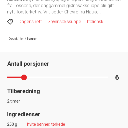
fra Toscana, der daggammel grønnsakssuppe blir gitt
nytt, forsterket liv. Vi tilsetter Chevre fra Haukeli.
Dagens rett
Grønnsakssuppe
Italiensk
Oppskrifter
/
Supper
Antall porsjoner
6
Tilberedning
2 timer
Ingredienser
250 g
hvite bønner, tørkede