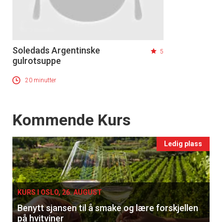
tilsendt.
Registrer deg
Soledads Argentinske
5
gulrotsuppe
20 minutter
Events
Kommende Kurs
Ledig plass
KURS I OSLO, 26. AUGUST
Benytt sjansen til å smake og lære forskjellen
på hvitviner