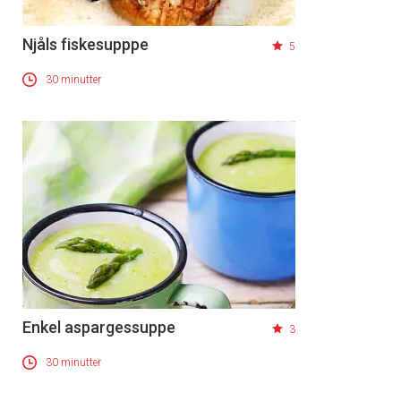
Njåls fiskesupppe
5
30 minutter
Enkel aspargessuppe
3
30 minutter