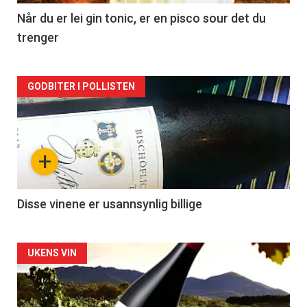
2
Når du er lei gin tonic, er en pisco sour det du
trenger
Forsiden
GODBITER I POLLISTEN
akkurat
nå
+
-
3
Disse vinene er usannsynlig billige
Forsiden
UKENS VIN
akkurat