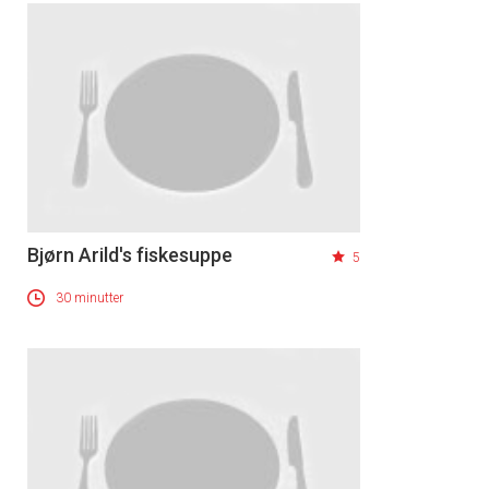
Bjørn Arild's fiskesuppe
5
×
30 minutter
Få ukentlige nyhetsbrev fra
Apéritif
Vi tilbyr flere ukentlige nyhetsbrev. Du
kan fritt velge hvilke du ønsker å få