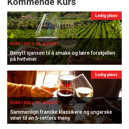
Events
Kommende Kurs
Ledig plass
KURS I OSLO, 26. AUGUST
Benytt sjansen til å smake og lære forskjellen
på hvitviner
Ledig plass
KURS I OSLO, 27. AUGUST
Sammenlign franske klassikere og ungarske
viner til en 5-retters meny