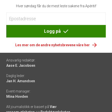
Hver søndag får du de mest leste sakene fra Apéritif
Logg på
Les mer om de andre nyhetsbrevene våre her
Footer
Ansvarlig redaktør:
Aase E. Jacobsen
-
Daglig leder:
links
Jan H. Amundsen
Event manager:
Mina Hovden
All journalistikk er basert på
Vær
varsom-plakaten
og
Redaktørplakaten