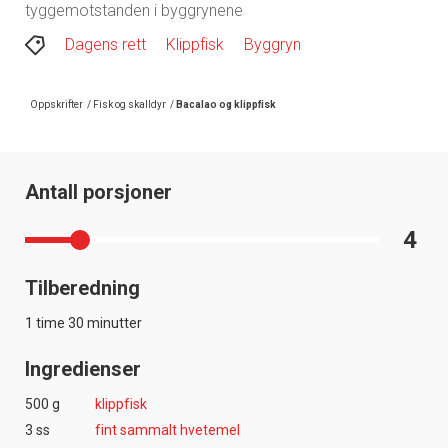
tyggemotstanden i byggrynene
Dagens rett
Klippfisk
Byggryn
Oppskrifter
/
Fisk og skalldyr
/
Bacalao og klippfisk
Antall porsjoner
4
Tilberedning
1 time 30 minutter
Ingredienser
500 g
klippfisk
3 ss
fint sammalt hvetemel