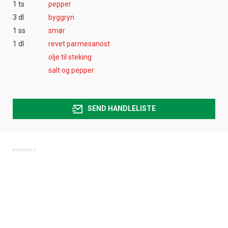
1 ts
pepper
3 dl
byggryn
1 ss
smør
1 dl
revet parmesanost
olje til steking
salt og pepper
SEND HANDLELISTE