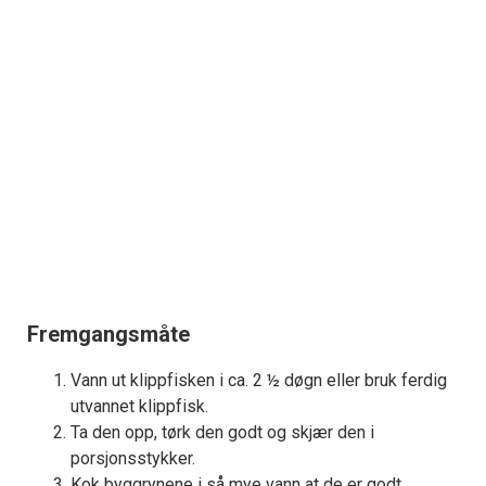
Fremgangsmåte
Vann ut klippfisken i ca. 2 ½ døgn eller bruk ferdig
utvannet klippfisk.
Ta den opp, tørk den godt og skjær den i
porsjonsstykker.
Kok byggrynene i så mye vann at de er godt