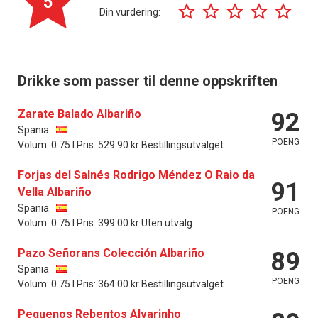
5
Din vurdering:
Drikke som passer til denne oppskriften
Zarate Balado Albariño
92
Spania
POENG
Volum: 0.75 l Pris: 529.90 kr Bestillingsutvalget
Forjas del Salnés Rodrigo Méndez O Raio da
91
Vella Albariño
Spania
POENG
Volum: 0.75 l Pris: 399.00 kr Uten utvalg
Pazo Señorans Colección Albariño
89
Spania
POENG
Volum: 0.75 l Pris: 364.00 kr Bestillingsutvalget
Pequenos Rebentos Alvarinho