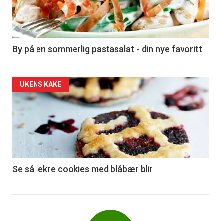
nå
-
5
By på en sommerlig pastasalat - din nye favoritt
Forsiden
UKENS KAKE
akkurat
nå
-
6
Se så lekre cookies med blåbær blir