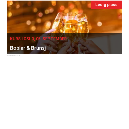
Ledig plass
×
KURS I OSLO, 05. SEPTEMBER
Bobler & Brunsj
Få ukentlige nyhetsbrev fra
Apéritif
Vi tilbyr flere ukentlige nyhetsbrev. Du
kan fritt velge hvilke du ønsker å få
tilsendt.
Registrer deg