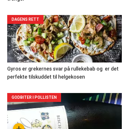
Forsiden
DAGENS RETT
akkurat
nå
-
2
Gyros er grekernes svar på rullekebab og er det
perfekte tilskuddet til helgekosen
Forsiden
GODBITER I POLLISTEN
akkurat
nå
+