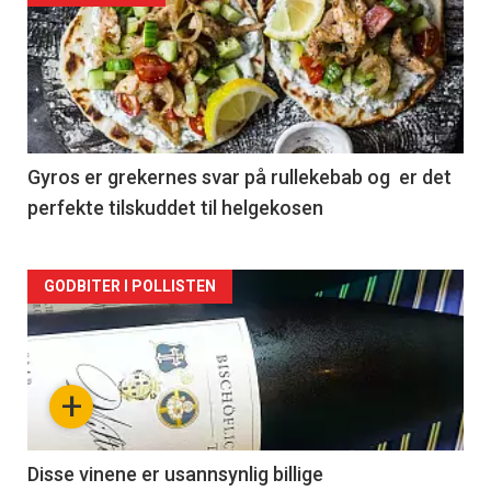
akkurat
nå
-
2
Gyros er grekernes svar på rullekebab og er det
perfekte tilskuddet til helgekosen
Forsiden
GODBITER I POLLISTEN
akkurat
nå
+
-
3
Disse vinene er usannsynlig billige