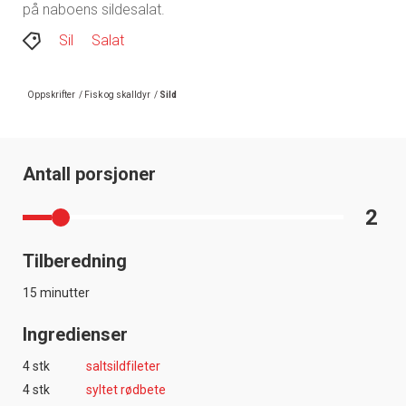
på naboens sildesalat.
Sil
Salat
Oppskrifter
/
Fisk og skalldyr
/
Sild
Antall porsjoner
2
Tilberedning
15 minutter
Ingredienser
4 stk
saltsildfileter
4 stk
syltet rødbete