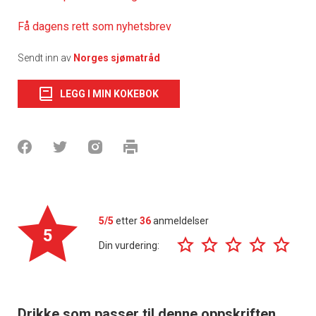
Få dagens rett som nyhetsbrev
Sendt inn av
Norges sjømatråd
LEGG I MIN KOKEBOK
5/5
etter
36
anmeldelser
5
Din vurdering:
Drikke som passer til denne oppskriften