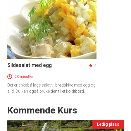
Sildesalat med egg
4
20 minutter
Det er enkelt å lage salat til brødskive med egg og
sild. Du kan også bruke den til et koldtbord.
Events
Kommende Kurs
Ledig plass