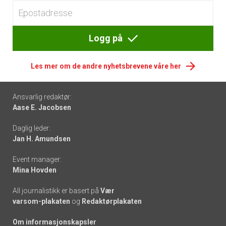
Logg på
Les mer om de andre nyhetsbrevene våre her
Footer
Ansvarlig redaktør:
Aase E. Jacobsen
-
Daglig leder:
links
Jan H. Amundsen
Event manager:
Mina Hovden
All journalistikk er basert på
Vær
varsom-plakaten
og
Redaktørplakaten
Om informasjonskapsler