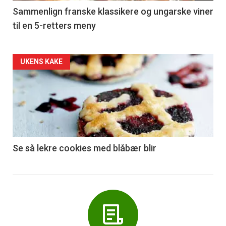
5
Sammenlign franske klassikere og ungarske viner
til en 5-retters meny
Forsiden
UKENS KAKE
akkurat
nå
-
6
Se så lekre cookies med blåbær blir