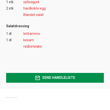
1 stk
sylteagurk
2 stk
hardkokte egg
Blandet salat
Salatdressing
1 dl
lettrømme
1 dl
kesam
rødbetelake
SEND HANDLELISTE