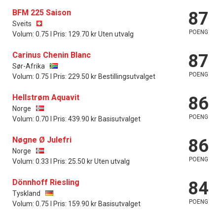
BFM 225 Saison
87
Sveits
POENG
Volum: 0.75 l Pris: 129.70 kr Uten utvalg
Carinus Chenin Blanc
87
Sør-Afrika
POENG
Volum: 0.75 l Pris: 229.50 kr Bestillingsutvalget
Hellstrøm Aquavit
86
Norge
POENG
Volum: 0.70 l Pris: 439.90 kr Basisutvalget
Nøgne Ø Julefri
86
Norge
POENG
Volum: 0.33 l Pris: 25.50 kr Uten utvalg
Dönnhoff Riesling
84
Tyskland
POENG
Volum: 0.75 l Pris: 159.90 kr Basisutvalget