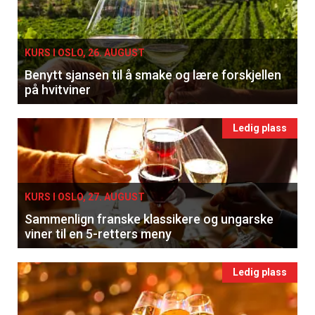
KURS I OSLO, 26. AUGUST
×
Benytt sjansen til å smake og lære forskjellen
på hvitviner
Få ukentlige nyhetsbrev fra
Ledig plass
Apéritif
Vi tilbyr flere ukentlige nyhetsbrev. Du
kan fritt velge hvilke du ønsker å få
tilsendt.
KURS I OSLO, 27. AUGUST
Sammenlign franske klassikere og ungarske
viner til en 5-retters meny
Registrer deg
Ledig plass