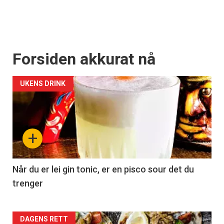
Forsiden akkurat nå
UKENS DRINK
+
Når du er lei gin tonic, er en pisco sour det du
trenger
Forsiden
DAGENS RETT