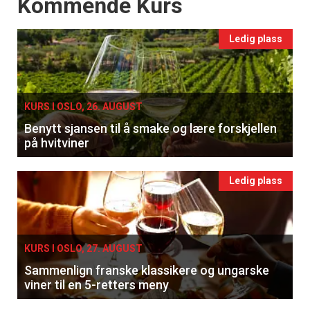
Events
Kommende Kurs
Ledig plass
KURS I OSLO, 26. AUGUST
Benytt sjansen til å smake og lære forskjellen
på hvitviner
Ledig plass
KURS I OSLO, 27. AUGUST
Sammenlign franske klassikere og ungarske
viner til en 5-retters meny