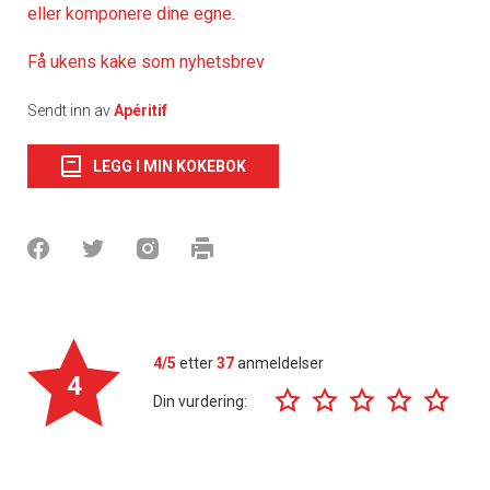
eller komponere dine egne.
Få ukens kake som nyhetsbrev
Sendt inn av
Apéritif
LEGG I MIN KOKEBOK
4/5
etter
37
anmeldelser
4
Din vurdering: