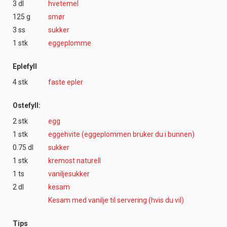
3 dl
hvetemel
125 g
smør
3 ss
sukker
1 stk
eggeplomme
Eplefyll
4 stk
faste epler
Ostefyll:
2 stk
egg
1 stk
eggehvite (eggeplommen bruker du i bunnen)
0.75 dl
sukker
1 stk
kremost naturell
1 ts
vaniljesukker
2 dl
kesam
Kesam med vanilje til servering (hvis du vil)
Tips