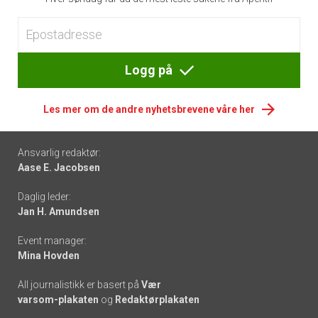
Logg på
Les mer om de andre nyhetsbrevene våre her
Footer
Ansvarlig redaktør:
Aase E. Jacobsen
-
Daglig leder:
links
Jan H. Amundsen
Event manager:
Mina Hovden
All journalistikk er basert på
Vær
varsom-plakaten
og
Redaktørplakaten