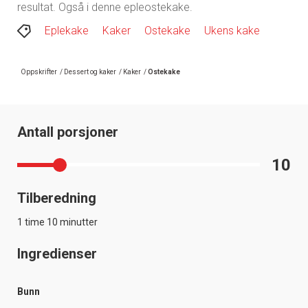
resultat. Også i denne epleostekake.
Eplekake
Kaker
Ostekake
Ukens kake
Oppskrifter
/
Dessert og kaker
/
Kaker
/
Ostekake
Antall porsjoner
10
Tilberedning
1 time 10 minutter
Ingredienser
Bunn