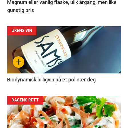
3
Magnum eller vanlig flaske, ulik årgang, men like
gunstig pris
Forsiden
UKENS VIN
akkurat
nå
+
-
4
Biodynamisk billigvin på et pol nær deg
Forsiden
DAGENS RETT
akkurat
nå