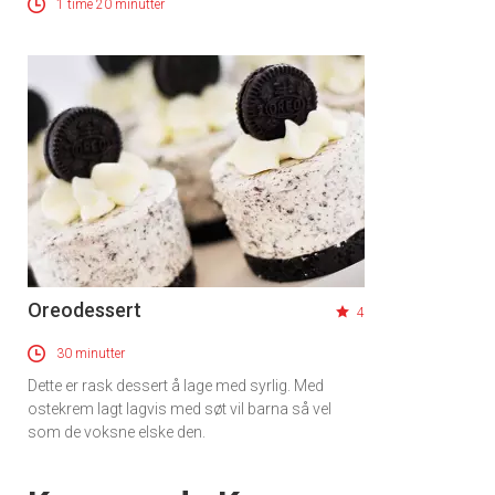
1 time 20 minutter
Vi tilbyr flere ukentlige nyhetsbrev. Du
kan fritt velge hvilke du ønsker å få
tilsendt.
Registrer deg
Oreodessert
4
30 minutter
Dette er rask dessert å lage med syrlig. Med
ostekrem lagt lagvis med søt vil barna så vel
som de voksne elske den.