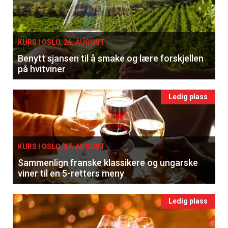
KURS I OSLO, 26. AUGUST
Benytt sjansen til å smake og lære forskjellen
på hvitviner
Ledig plass
KURS I OSLO, 27. AUGUST
Sammenlign franske klassikere og ungarske
viner til en 5-retters meny
Ledig plass