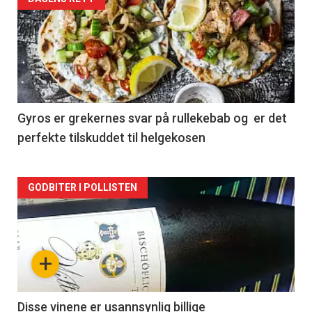
Forsiden
akkurat
nå
-
2
Gyros er grekernes svar på rullekebab og er det
perfekte tilskuddet til helgekosen
Forsiden
GODBITER I POLLISTEN
akkurat
nå
+
-
3
Disse vinene er usannsynlig billige