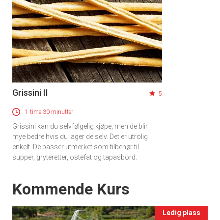
×
Få ukentlige nyhetsbrev fra
Grissini II
5
Apéritif
1 time 30 minutter
Vi tilbyr flere ukentlige nyhetsbrev. Du
kan fritt velge hvilke du ønsker å få
Grissini kan du selvfølgelig kjøpe, men de blir
mye bedre hvis du lager de selv. Det er utrolig
tilsendt.
enkelt. De passer utmerket som tilbehør til
supper, gryteretter, ostefat og tapasbord.
Registrer deg
Events
Kommende Kurs
Ledig plass