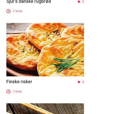
Sjur's danske rugbrød
5
2 timer
Finske risker
5
1 time