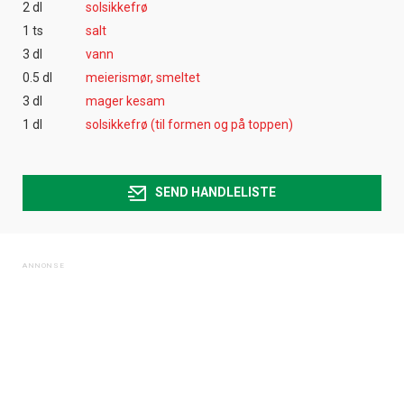
2 dl
solsikkefrø
1 ts
salt
3 dl
vann
0.5 dl
meierismør, smeltet
3 dl
mager kesam
1 dl
solsikkefrø (til formen og på toppen)
SEND HANDLELISTE