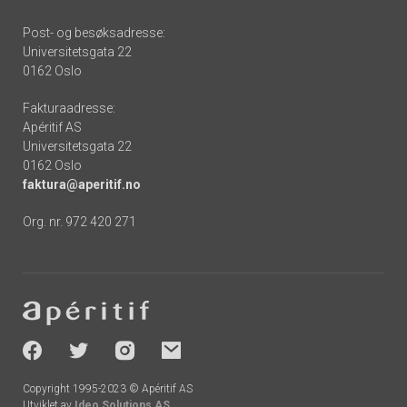
Post- og besøksadresse:
Universitetsgata 22
0162 Oslo
Fakturaadresse:
Apéritif AS
Universitetsgata 22
0162 Oslo
faktura@aperitif.no
Org. nr. 972 420 271
Footer
-
socials
Copyright 1995-2023 © Apéritif AS
Utviklet av
Ideo Solutions AS