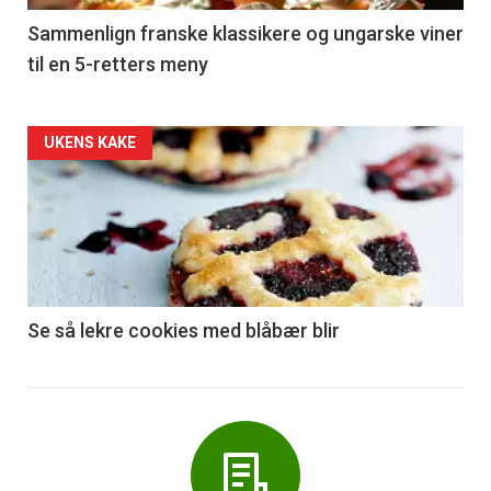
5
Sammenlign franske klassikere og ungarske viner
til en 5-retters meny
Forsiden
UKENS KAKE
akkurat
nå
-
6
Se så lekre cookies med blåbær blir