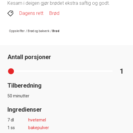
Kesam i deigen gjør brødet ekstra saftig og godt.
Dagens rett
Brød
Oppskrifter
/
Brød og bakverk
/
Brød
Antall porsjoner
1
Tilberedning
50 minutter
Ingredienser
7 dl
hvetemel
1 ss
bakepulver