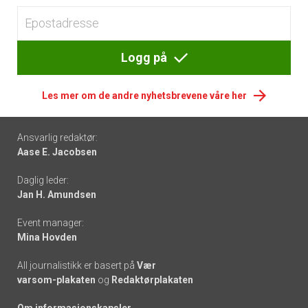
Logg på
Les mer om de andre nyhetsbrevene våre her
Footer
Ansvarlig redaktør:
Aase E. Jacobsen
-
Daglig leder:
links
Jan H. Amundsen
Event manager:
Mina Hovden
All journalistikk er basert på
Vær
varsom-plakaten
og
Redaktørplakaten
Om informasjonskapsler