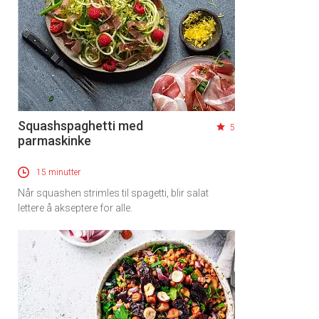
Squashspaghetti med
5
parmaskinke
15 minutter
Når squashen strimles til spagetti, blir salat
lettere å akseptere for alle.