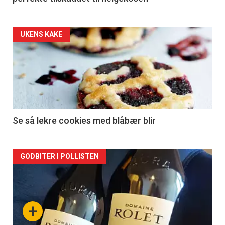
Forsiden
UKENS KAKE
akkurat
nå
-
2
Se så lekre cookies med blåbær blir
Forsiden
GODBITER I POLLISTEN
akkurat
nå
+
-