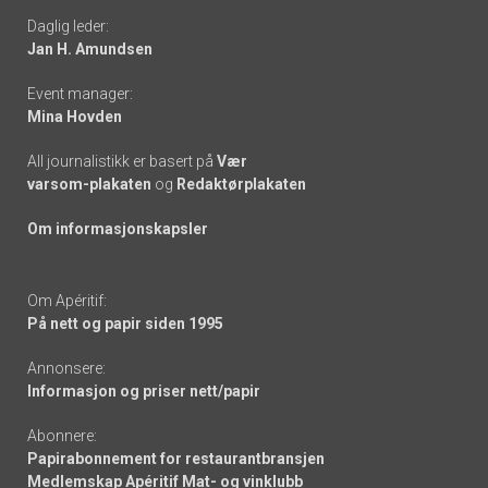
Daglig leder:
links
Jan H. Amundsen
Event manager:
Mina Hovden
All journalistikk er basert på
Vær
varsom-plakaten
og
Redaktørplakaten
Om informasjonskapsler
Om Apéritif:
På nett og papir siden 1995
Annonsere:
Informasjon og priser nett/papir
Abonnere:
Papirabonnement for restaurantbransjen
Medlemskap Apéritif Mat- og vinklubb