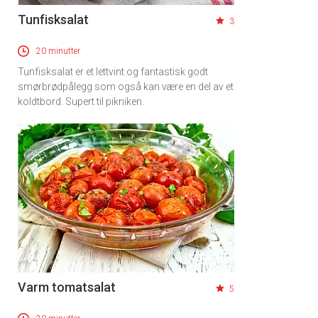
Tunfisksalat
3
20 minutter
Tunfisksalat er et lettvint og fantastisk godt
smørbrødpålegg som også kan være en del av et
koldtbord. Supert til pikniken.
Varm tomatsalat
5