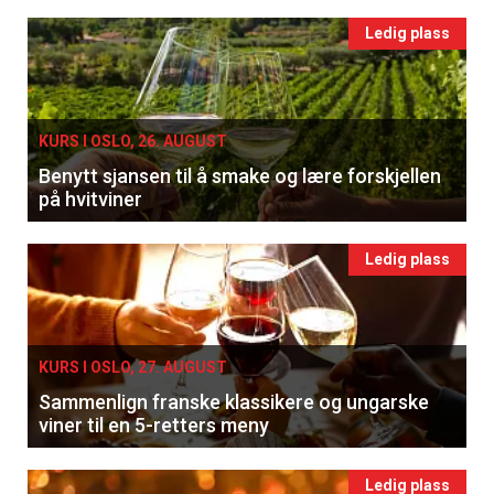
Ledig plass
KURS I OSLO, 26. AUGUST
Benytt sjansen til å smake og lære forskjellen
på hvitviner
Ledig plass
KURS I OSLO, 27. AUGUST
Sammenlign franske klassikere og ungarske
viner til en 5-retters meny
Ledig plass