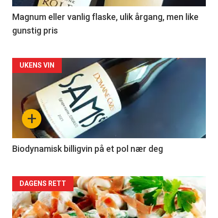
3
Magnum eller vanlig flaske, ulik årgang, men like
gunstig pris
Forsiden
UKENS VIN
akkurat
nå
+
-
4
Biodynamisk billigvin på et pol nær deg
Forsiden
DAGENS RETT
akkurat