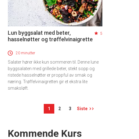
Lun byggsalat med beter,
5
hasselnøtter og trøffelvinaigrette
20 minutter
Salater hører ikke kun sommeren til. Denne lune
byggsalaten med grillede beter, stekt sopp og
ristede hasselnøtter er proppful av smak og
næring. Trøffelvinaigretten gir et ekstra lite
smaksløft.
1
2
3
Siste
Events
Kommende Kurs