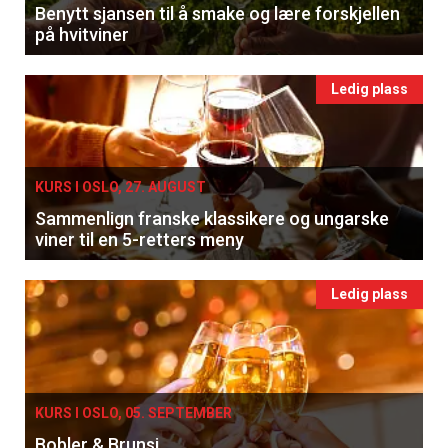
Benytt sjansen til å smake og lære forskjellen
på hvitviner
Ledig plass
KURS I OSLO, 27. AUGUST
Sammenlign franske klassikere og ungarske
viner til en 5-retters meny
Ledig plass
KURS I OSLO, 05. SEPTEMBER
Bobler & Brunsj