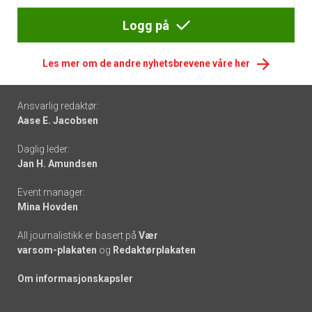
Logg på
Les mer om de andre nyhetsbrevene våre her
Footer
Ansvarlig redaktør:
Aase E. Jacobsen
-
Daglig leder:
links
Jan H. Amundsen
Event manager:
Mina Hovden
All journalistikk er basert på
Vær
varsom-plakaten
og
Redaktørplakaten
Om informasjonskapsler