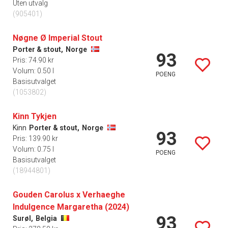
Uten utvalg
(905401)
Nøgne Ø Imperial Stout
Porter & stout,
Norge
93
Pris: 74.90 kr
Volum: 0.50 l
POENG
Basisutvalget
(1053802)
Kinn Tykjen
Kinn
Porter & stout,
Norge
93
Pris: 139.90 kr
Volum: 0.75 l
POENG
Basisutvalget
(18944801)
Gouden Carolus x Verhaeghe
Indulgence Margaretha (2024)
93
Surøl,
Belgia