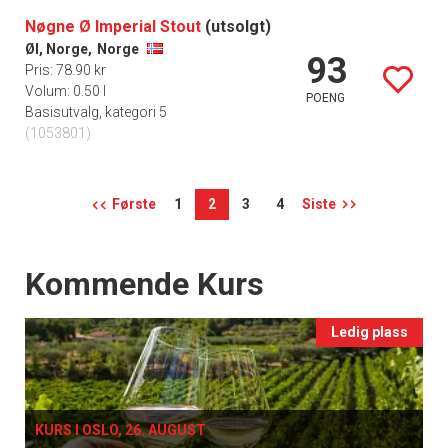
Nøgne Ø Imperial Stout
(utsolgt)
Øl, Norge,
Norge
93
Pris: 78.90 kr
Volum: 0.50 l
POENG
Basisutvalg, kategori 5
(1053801)
Første
1
2
3
4
Siste
Events
Kommende Kurs
Ledig plass
KURS I OSLO, 26. AUGUST