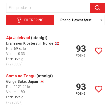
FILTRERING
Aja Julekvad
(utsolgt)
Drammen
Klosterstil,
Norge
93
Pris: 69.80 kr
Volum: 0.33 l
POENG
Uten utvalg
(7976802)
Soma no Tengu
(utsolgt)
Øvrige
Sake,
Japan
93
Pris: 1121.90 kr
Volum: 1.80 l
POENG
Uten utvalg
(7925907)