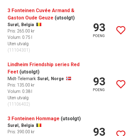
3 Fonteinen Cuvée Armand &
Gaston Oude Geuze
(utsolgt)
93
Surøl,
Belgia
Pris: 265.00 kr
POENG
Volum: 0.75 l
Uten utvalg
(11104301)
Lindheim Friendship series Red
Feet
(utsolgt)
93
Midt-Telemark
Surøl,
Norge
Pris: 135.00 kr
POENG
Volum: 0.38 l
Uten utvalg
(11106402)
3 Fonteinen Hommage
(utsolgt)
Surøl,
Belgia
93
Pris: 390.00 kr