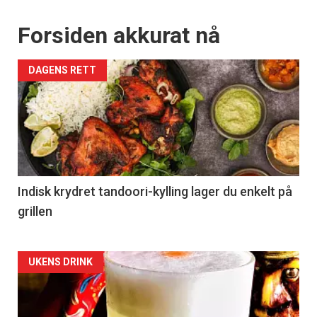
Forsiden akkurat nå
DAGENS RETT
Indisk krydret tandoori-kylling lager du enkelt på
grillen
Forsiden
UKENS DRINK
akkurat