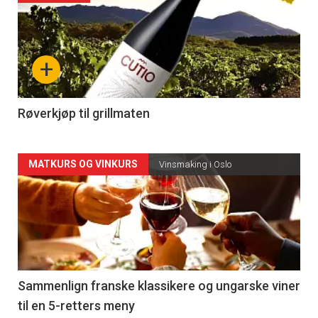
akkurat
nå
+
-
4
Røverkjøp til grillmaten
Forsiden
MATKURS OG VINKURS
Vinsmaking i Oslo
akkurat
nå
-
5
Sammenlign franske klassikere og ungarske viner
til en 5-retters meny