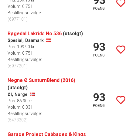
93
Pris: 209.90 kr
Volum: 0.75 l
POENG
Bestillingsutvalget
(6977101)
Bøgedal Lakrids No 536
(utsolgt)
Spesial,
Danmark
93
Pris: 199.90 kr
Volum: 0.75 l
POENG
Bestillingsutvalget
(6977201)
Nøgne Ø SunturnBlend (2016)
(utsolgt)
93
Øl,
Norge
Pris: 86.90 kr
POENG
Volum: 0.33 l
Bestillingsutvalget
(5473302)
Garage Project Cabbages & Kings