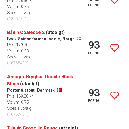
Pris: 278.50 kr
POENG
Volum: 0.75 l
Spesialutvalg
(18567701)
Bådin Coalesce 2
(utsolgt)
Bodø
Saison farmhouse ale,
Norge
93
Pris: 129.70 kr
Volum: 0.33 l
POENG
Spesialutvalg
(16768402)
Amager Bryghus Double Black
Mash
(utsolgt)
93
Porter & stout,
Danmark
Pris: 189.20 kr
POENG
Volum: 0.75 l
Spesialutvalg
(16757401)
Tilquin Groseille Rouge
(utsolgt)