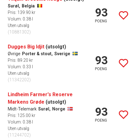
Surøl,
Belgia
93
Pris: 139.90 kr
Volum: 0.38 l
POENG
Uten utvalg
(10881302)
Dugges Big Idjit
(utsolgt)
Øvrige
Porter & stout,
Sverige
93
Pris: 89.20 kr
Volum: 0.33 l
POENG
Uten utvalg
(11342202)
Lindheim Farmer's Reserve
Markens Grøde
(utsolgt)
93
Midt-Telemark
Surøl,
Norge
Pris: 125.00 kr
POENG
Volum: 0.38 l
Uten utvalg
(11244702)