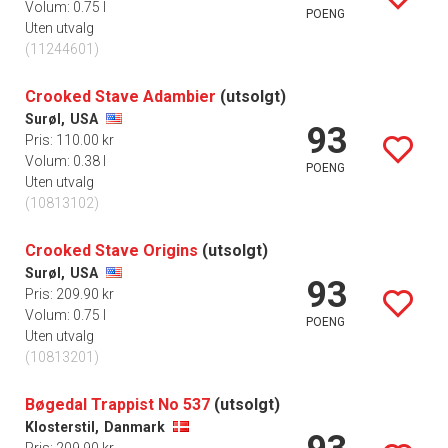
Volum: 0.75 l
POENG
Uten utvalg
(11244601)
Crooked Stave Adambier
(utsolgt)
Surøl,
USA
93
Pris: 110.00 kr
Volum: 0.38 l
POENG
Uten utvalg
(10813102)
Crooked Stave Origins
(utsolgt)
Surøl,
USA
93
Pris: 209.90 kr
Volum: 0.75 l
POENG
Uten utvalg
(10813201)
Bøgedal Trappist No 537
(utsolgt)
Klosterstil,
Danmark