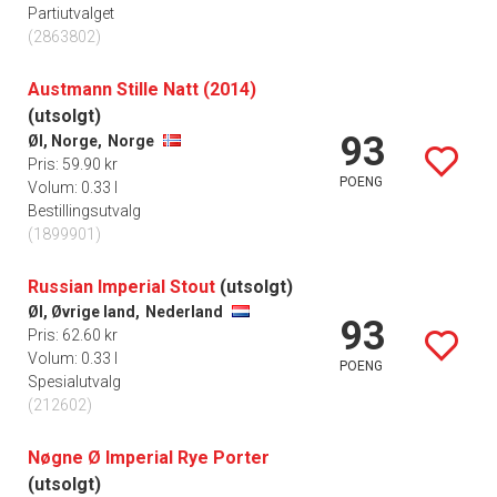
Partiutvalget
(2863802)
Austmann Stille Natt (2014)
(utsolgt)
93
Øl, Norge,
Norge
Pris: 59.90 kr
POENG
Volum: 0.33 l
Bestillingsutvalg
(1899901)
Russian Imperial Stout
(utsolgt)
Øl, Øvrige land,
Nederland
93
Pris: 62.60 kr
Volum: 0.33 l
POENG
Spesialutvalg
(212602)
Nøgne Ø Imperial Rye Porter
(utsolgt)