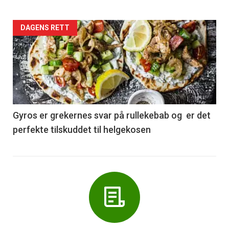
Forsiden
DAGENS RETT
akkurat
nå
-
6
Gyros er grekernes svar på rullekebab og er det
perfekte tilskuddet til helgekosen