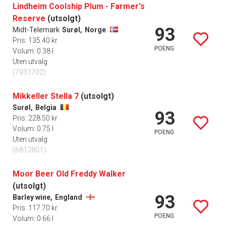
Lindheim Coolship Plum - Farmer's
Reserve
(utsolgt)
93
Midt-Telemark
Surøl,
Norge
Pris: 135.40 kr
POENG
Volum: 0.38 l
Uten utvalg
(7931702)
Mikkeller Stella 7
(utsolgt)
Surøl,
Belgia
93
Pris: 228.50 kr
Volum: 0.75 l
POENG
Uten utvalg
(6812801)
Moor Beer Old Freddy Walker
(utsolgt)
93
Barley wine,
England
Pris: 117.70 kr
POENG
Volum: 0.66 l