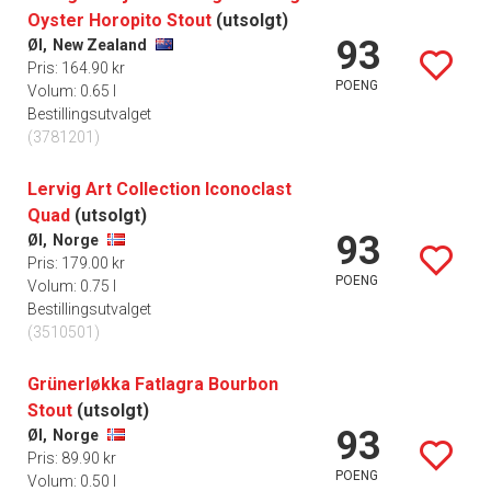
Oyster Horopito Stout
(utsolgt)
93
Øl,
New Zealand
Pris: 164.90 kr
POENG
Volum: 0.65 l
Bestillingsutvalget
(3781201)
Lervig Art Collection Iconoclast
Quad
(utsolgt)
93
Øl,
Norge
Pris: 179.00 kr
POENG
Volum: 0.75 l
Bestillingsutvalget
(3510501)
Grünerløkka Fatlagra Bourbon
Stout
(utsolgt)
93
Øl,
Norge
Pris: 89.90 kr
POENG
Volum: 0.50 l