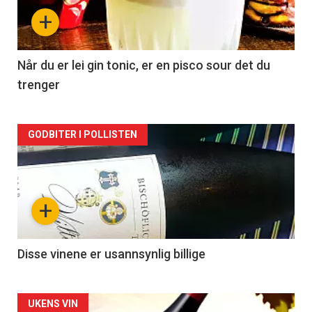
nå
+
-
2
Når du er lei gin tonic, er en pisco sour det du
trenger
Forsiden
GODBITER I POLLISTEN
akkurat
nå
+
-
3
Disse vinene er usannsynlig billige
Forsiden
UKENS VIN