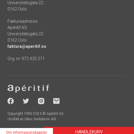
Universitetsgata 22
0162 Oslo
Fakturaadresse:
Apéritif AS
Universitetsgata 22
0162 Oslo
faktura@aperitif.no
Org. nr. 972 420 271
Footer
-
socials
Copyright 1995-2023 © Apéritif AS
Utviklet av
Ideo Solutions AS
HANDLEKURV
Om informasjonskapsler