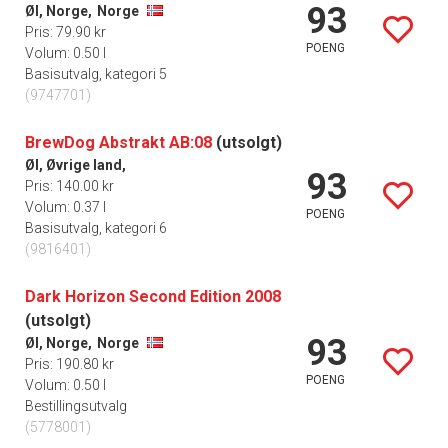
93
Øl, Norge,
Norge
Pris: 79.90 kr
POENG
Volum: 0.50 l
Basisutvalg, kategori 5
(9747701)
BrewDog Abstrakt AB:08
(utsolgt)
Øl, Øvrige land,
93
Pris: 140.00 kr
Volum: 0.37 l
POENG
Basisutvalg, kategori 6
(9816401)
Dark Horizon Second Edition 2008
(utsolgt)
93
Øl, Norge,
Norge
Pris: 190.80 kr
POENG
Volum: 0.50 l
Bestillingsutvalg
(5778001)