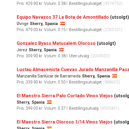
Pris: 429.90 kr
Volum: 0.38 l
Bestillingsutvalget
(4574702)
Equipo Navazos 37 La Bota de Amontillado
(utsolgt)
Øvrige
Sherry,
Spania
Pris: 479.00 kr
Volum: 0.75 l
Bestillingsutvalget
(2265101)
Gonzalez Byass Matusalem Oloroso
(utsolgt)
Jerez
Sherry,
Spania
Pris: 309.90 kr
Volum: 0.38 l
Uten utvalg
(2009502)
Lustau Almacenista Cuevas Jurado Manzanilla Pas
Manzanilla Sanlúcar de Barrameda
Sherry,
Spania
Pris: 339.90 kr
Volum: 0.50 l
Bestillingsutvalget
(888602)
El Maestro Sierra Palo Cortado Vinos Viejos
(utsolg
Sherry,
Spania
Pris: 399.00 kr
Volum: 0.37 l
Bestillingsutvalg
(9505401)
El Maestro Sierra Oloroso 1/14 Vinos Viejos
(utsolg
Sherry,
Spania