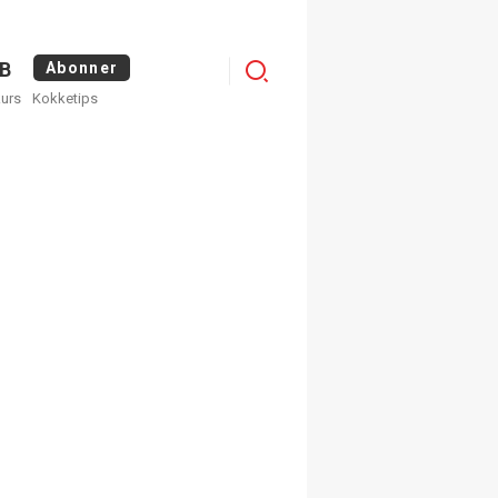
Logg
B
Abonner
kurs
Kokketips
inn
egistrer deg