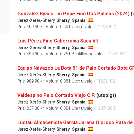
Gonzalez Byass Tio Pepe Fino Dos Palmas (2024)
(
Jerez-Xérès-Sherry
Sherry,
Spania
Pris: 409.40 kr
Volum: 0.50 l
Uten utvalg
(12491302)
Luis Pérez Fino Caberrubia Saca VII
Jerez-Xérès-Sherry
Sherry,
Spania
Pris: 499.90 kr
Volum: 0.75 l
Bestillingsutvalget
(12420901)
Equipo Navazos La Bota 51 de Palo Cortado Bota G
Jerez-Xérès-Sherry
Sherry,
Spania
Pris: 989.90 kr
Volum: 0.38 l
Uten utvalg
(11829102)
Valdespino Palo Cortado Viejo C.P.
(utsolgt)
Jerez-Xérès-Sherry
Sherry,
Spania
Pris: 237.30 kr
Volum: 0.38 l
Uten utvalg
(12074502)
Lustau Almacenista García Jarana Oloroso Pata de 
Jerez-Xérès-Sherry
Sherry,
Spania