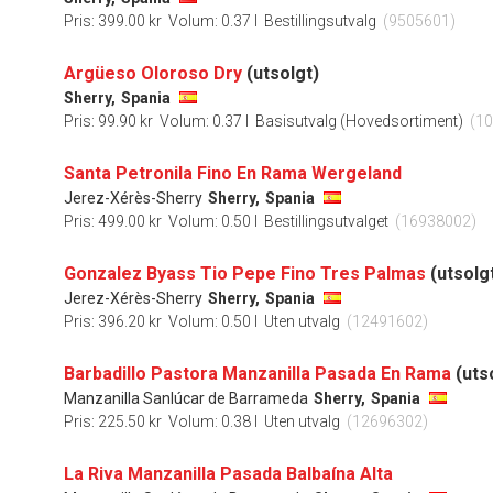
Pris: 399.00 kr
Volum: 0.37 l
Bestillingsutvalg
(9505601)
Argüeso Oloroso Dry
(utsolgt)
Sherry,
Spania
Pris: 99.90 kr
Volum: 0.37 l
Basisutvalg (Hovedsortiment)
(1
Santa Petronila Fino En Rama Wergeland
Jerez-Xérès-Sherry
Sherry,
Spania
Pris: 499.00 kr
Volum: 0.50 l
Bestillingsutvalget
(16938002)
Gonzalez Byass Tio Pepe Fino Tres Palmas
(utsolg
Jerez-Xérès-Sherry
Sherry,
Spania
Pris: 396.20 kr
Volum: 0.50 l
Uten utvalg
(12491602)
Barbadillo Pastora Manzanilla Pasada En Rama
(uts
Manzanilla Sanlúcar de Barrameda
Sherry,
Spania
Pris: 225.50 kr
Volum: 0.38 l
Uten utvalg
(12696302)
La Riva Manzanilla Pasada Balbaína Alta