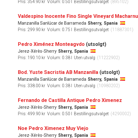
Pris: 354.90 kr
Volum: 0.50 l
Bestillingsutvalget
(895102)
Valdespino Inocente Fino Single Vineyard Macharnu
Manzanilla Sanlúcar de Barrameda
Sherry,
Spania
Pris: 299.90 kr
Volum: 0.75 l
Bestillingsutvalget
(11887301)
Pedro Ximénez Monteagvdo
(utsolgt)
Jerez-Xérès-Sherry
Sherry,
Spania
Pris: 190.10 kr
Volum: 0.38 l
Uten utvalg
(11222902)
Bod. Yuste Sacristia AB Manzanilla
(utsolgt)
Manzanilla Sanlúcar de Barrameda
Sherry,
Spania
Pris: 338.00 kr
Volum: 0.38 l
Uten utvalg
(10980202)
Fernando de Castilla Antique Pedro Ximenez
Jerez-Xérès-Sherry
Sherry,
Spania
Pris: 499.90 kr
Volum: 0.50 l
Bestillingsutvalget
(4290002)
Noe Pedro Ximenez Muy Viejo
Jerez-Xérès-Sherry
Sherry,
Spania