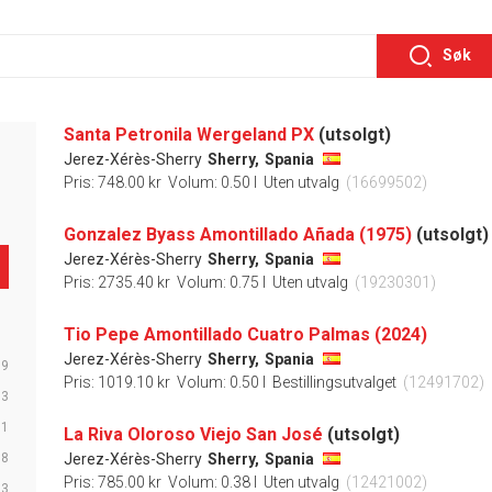
Søk
Santa Petronila Wergeland PX
(utsolgt)
Jerez-Xérès-Sherry
Sherry,
Spania
Pris: 748.00 kr
Volum: 0.50 l
Uten utvalg
(16699502)
Gonzalez Byass Amontillado Añada (1975)
(utsolgt)
Jerez-Xérès-Sherry
Sherry,
Spania
Pris: 2735.40 kr
Volum: 0.75 l
Uten utvalg
(19230301)
Tio Pepe Amontillado Cuatro Palmas (2024)
Jerez-Xérès-Sherry
Sherry,
Spania
79
Pris: 1019.10 kr
Volum: 0.50 l
Bestillingsutvalget
(12491702)
73
61
La Riva Oloroso Viejo San José
(utsolgt)
58
Jerez-Xérès-Sherry
Sherry,
Spania
Pris: 785.00 kr
Volum: 0.38 l
Uten utvalg
(12421002)
33