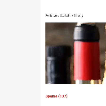
Pollisten
/
Sterkvin
/
Sherry
Spania (137)