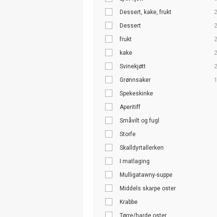
Dessert, kake, frukt
Dessert
frukt
kake
Svinekjøtt
Grønnsaker
Spekeskinke
Aperitiff
Småvilt og fugl
Storfe
Skalldyrtallerken
I matlaging
Mulligatawny-suppe
Middels skarpe oster
Krabbe
Tørre/harde oster