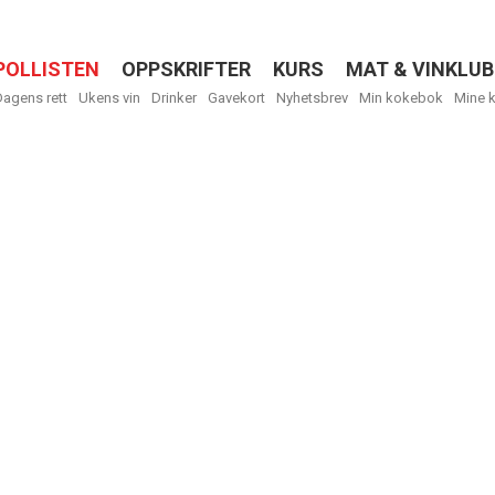
POLLISTEN
OPPSKRIFTER
KURS
MAT & VINKLUB
Menu
Dagens rett
Ukens vin
Drinker
Gavekort
Nyhetsbrev
Min kokebok
Mine 
R