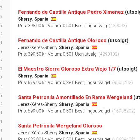
27
Fernando de Castilla Antique Pedro Ximenez
(utsol
22
Sherry,
Spania
22
Pris: 295.00 kr
Volum: 0.50 l
Bestillingsutvalg
(429002)
22
Fernando de Castilla Antique Oloroso
(utsolgt)
21
Jerez-Xérès-Sherry
Sherry,
Spania
13
Pris: 399.50 kr
Volum: 0.50 l
Uten utvalg
(4290102)
7
El Maestro Sierra Oloroso Extra Viejo 1/7
(utsolgt)
7
Sherry,
Spania
5
Pris: 679.90 kr
Volum: 0.38 l
Bestillingsutvalget
(9505702)
4
2
Santa Petronila Amontillado En Rama Wergeland
(u
2
Jerez-Xérès-Sherry
Sherry,
Spania
Pris: 599.00 kr
Volum: 0.50 l
Bestillingsutvalget
(16938202)
1
1
Santa Petronila Wergeland Oloroso
1
Jerez-Xérès-Sherry
Sherry,
Spania
1
Pris: 632.00 kr
Volum: 0.50 l
Bestillingsutvalget
(16699402)