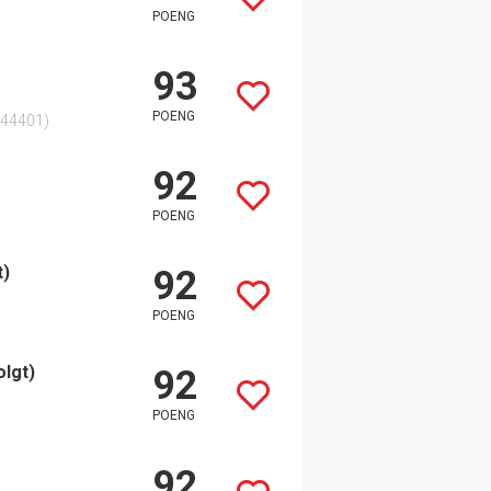
POENG
93
POENG
044401)
92
POENG
t)
92
POENG
olgt)
92
POENG
92