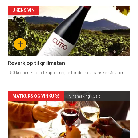
Forsiden
UKENS VIN
akkurat
nå
+
-
4
Røverkjøp til grillmaten
150 kroner er for et kupp å regne for denne spanske rødvinen.
Forsiden
MATKURS OG VINKURS
Vinsmaking i Oslo
akkurat
nå
-