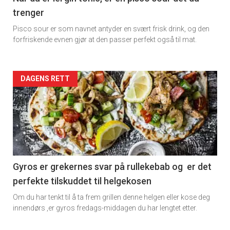
trenger
Dagens
Pisco sour er som navnet antyder en svært frisk drink, og den
rett
forfriskende evnen gjør at den passer perfekt også til mat.
Artikler
DAGENS RETT
detail
-
section
11
Gyros er grekernes svar på rullekebab og er det
perfekte tilskuddet til helgekosen
Dagens
Om du har tenkt til å ta frem grillen denne helgen eller kose deg
rett
innendørs ,er gyros fredags-middagen du har lengtet etter.