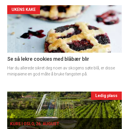
2
Artikler
UKENS KAKE
detail
-
section
11
Se så lekre cookies med blåbær blir
Har du allerede sikret deg noen av skogens søte blå, er disse
Ukens
minipaiene en god måte å bruke fangsten på.
vin
Events
Ledig plass
single
KURS I OSLO, 26. AUGUST