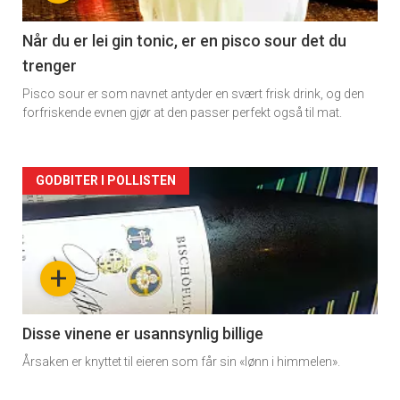
-
2
Når du er lei gin tonic, er en pisco sour det du
trenger
Pisco sour er som navnet antyder en svært frisk drink, og den
forfriskende evnen gjør at den passer perfekt også til mat.
Forsiden
GODBITER I POLLISTEN
akkurat
nå
+
-
3
Disse vinene er usannsynlig billige
Årsaken er knyttet til eieren som får sin «lønn i himmelen».