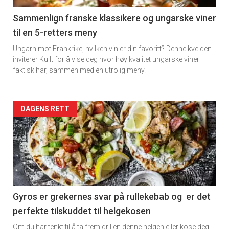
5
Sammenlign franske klassikere og ungarske viner
til en 5-retters meny
Ungarn mot Frankrike, hvilken vin er din favoritt? Denne kvelden
inviterer Kullt for å vise deg hvor høy kvalitet ungarske viner
faktisk har, sammen med en utrolig meny.
Forsiden
DAGENS RETT
akkurat
nå
-
6
Gyros er grekernes svar på rullekebab og er det
perfekte tilskuddet til helgekosen
Om du har tenkt til å ta frem grillen denne helgen eller kose deg