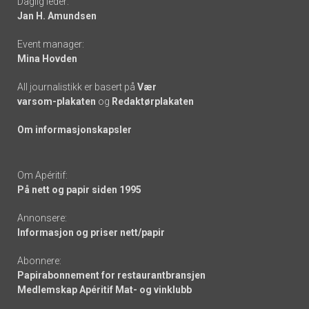
Daglig leder:
links
Jan H. Amundsen
Event manager:
Mina Hovden
All journalistikk er basert på
Vær
varsom-plakaten
og
Redaktørplakaten
Om informasjonskapsler
Om Apéritif:
På nett og papir siden 1995
Annonsere:
Informasjon og priser nett/papir
Abonnere:
Papirabonnement for restaurantbransjen
Medlemskap Apéritif Mat- og vinklubb