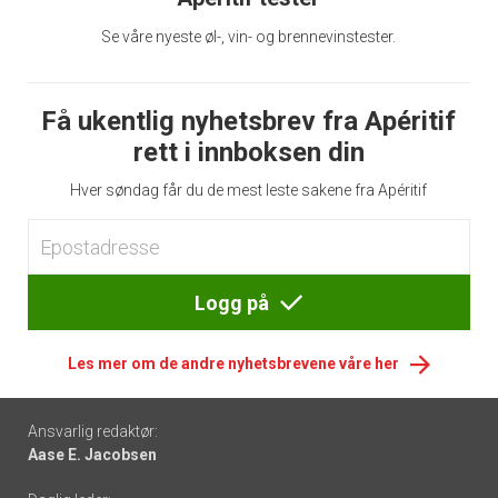
Se våre nyeste øl-, vin- og brennevinstester.
Få ukentlig nyhetsbrev fra Apéritif
rett i innboksen din
Hver søndag får du de mest leste sakene fra Apéritif
Logg på
Les mer om de andre nyhetsbrevene våre her
Footer
Ansvarlig redaktør:
Aase E. Jacobsen
-