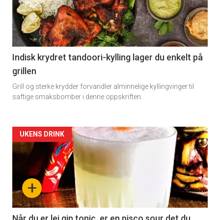
-
section
11
Indisk krydret tandoori-kylling lager du enkelt på
grillen
Grill og sterke krydder forvandler alminnelige kyllingvinger til
×
saftige smaksbomber i denne oppskriften.
Få ukentlige nyhetsbrev fra
Artikler
UKENS DRINK
Apéritif
detail
Vi tilbyr flere ukentlige nyhetsbrev. Du
kan fritt velge hvilke du ønsker å få
-
+
tilsendt.
section
11
Registrer deg
Når du er lei gin tonic, er en pisco sour det du