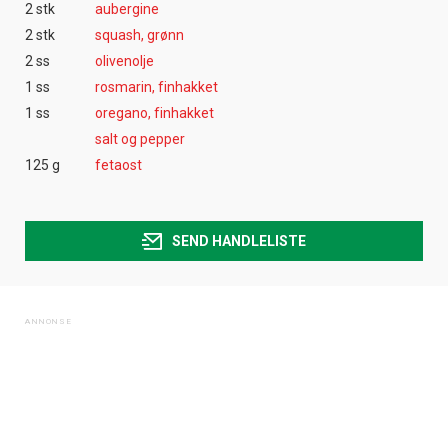
2 stk
aubergine
2 stk
squash, grønn
2 ss
olivenolje
1 ss
rosmarin, finhakket
1 ss
oregano, finhakket
salt og pepper
125 g
fetaost
SEND HANDLELISTE