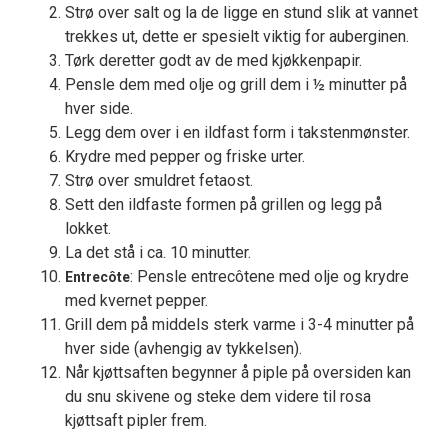
Strø over salt og la de ligge en stund slik at vannet
trekkes ut, dette er spesielt viktig for auberginen.
Tørk deretter godt av de med kjøkkenpapir.
Pensle dem med olje og grill dem i ½ minutter på
hver side.
Legg dem over i en ildfast form i takstenmønster.
Krydre med pepper og friske urter.
Strø over smuldret fetaost.
Sett den ildfaste formen på grillen og legg på
lokket.
La det stå i ca. 10 minutter.
: Pensle entrecôtene med olje og krydre
Entrecôte
med kvernet pepper.
Grill dem på middels sterk varme i 3-4 minutter på
hver side (avhengig av tykkelsen).
Når kjøttsaften begynner å piple på oversiden kan
du snu skivene og steke dem videre til rosa
kjøttsaft pipler frem.