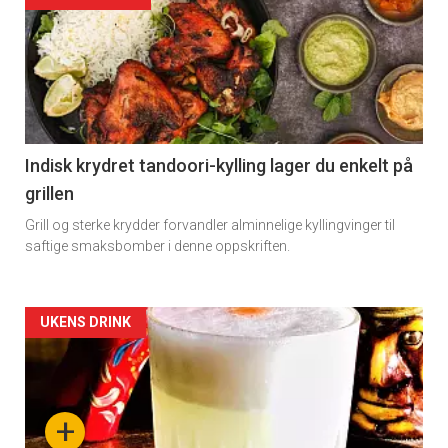
Indisk krydret tandoori-kylling lager du enkelt på
grillen
Grill og sterke krydder forvandler alminnelige kyllingvinger til
saftige smaksbomber i denne oppskriften.
Forsiden
UKENS DRINK
akkurat
nå
+