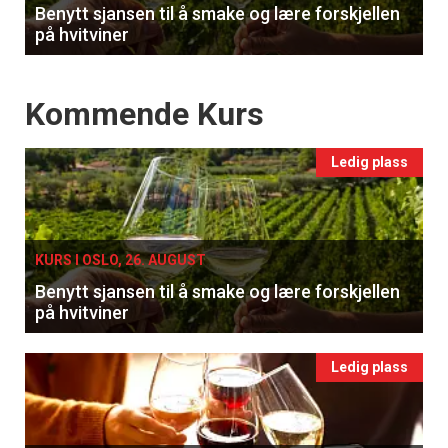
Benytt sjansen til å smake og lære forskjellen
på hvitviner
Events
Kommende Kurs
Ledig plass
KURS I OSLO, 26. AUGUST
Benytt sjansen til å smake og lære forskjellen
på hvitviner
Ledig plass