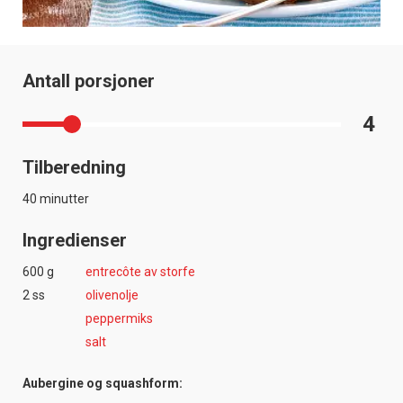
Antall porsjoner
4
Tilberedning
40 minutter
Ingredienser
600 g
entrecôte av storfe
2 ss
olivenolje
peppermiks
salt
Aubergine og squashform: