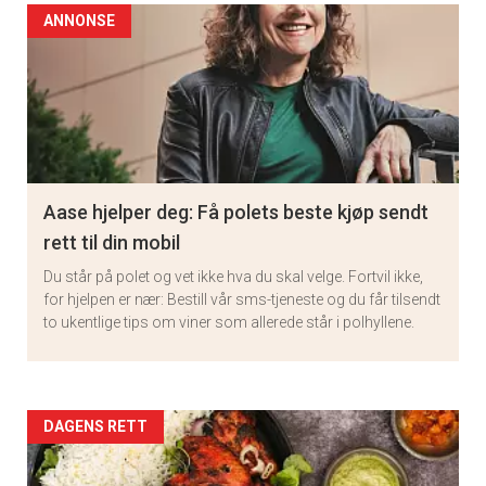
ANNONSE
Aase hjelper deg: Få polets beste kjøp sendt
rett til din mobil
Du står på polet og vet ikke hva du skal velge. Fortvil ikke,
for hjelpen er nær: Bestill vår sms-tjeneste og du får tilsendt
to ukentlige tips om viner som allerede står i polhyllene.
Artikler
DAGENS RETT
detail