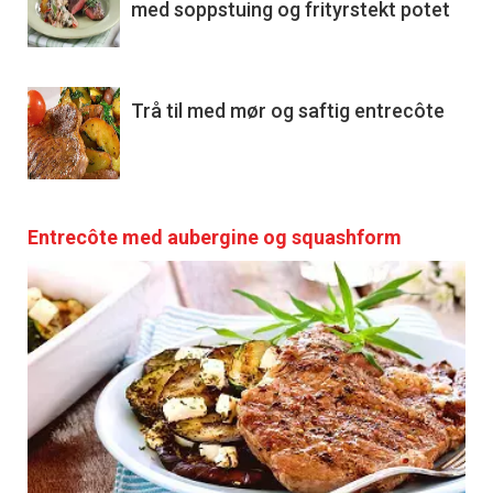
med soppstuing og frityrstekt potet
Trå til med mør og saftig entrecôte
Entrecôte med aubergine og squashform