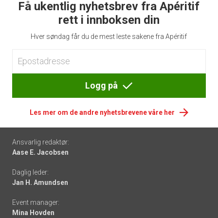
Få ukentlig nyhetsbrev fra Apéritif
rett i innboksen din
Hver søndag får du de mest leste sakene fra Apéritif
Logg på
Les mer om de andre nyhetsbrevene våre her
Footer
Ansvarlig redaktør:
Aase E. Jacobsen
-
Daglig leder:
links
Jan H. Amundsen
Event manager:
Mina Hovden