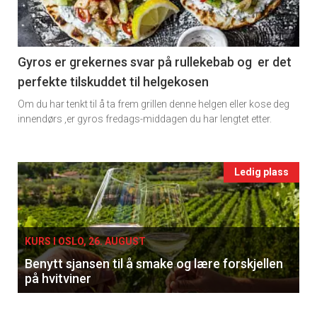
-
section
11
Gyros er grekernes svar på rullekebab og er det
perfekte tilskuddet til helgekosen
Ukens
Om du har tenkt til å ta frem grillen denne helgen eller kose deg
vin
innendørs ,er gyros fredags-middagen du har lengtet etter.
Events
Ledig plass
single
KURS I OSLO, 26. AUGUST
Benytt sjansen til å smake og lære forskjellen
på hvitviner