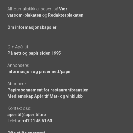
All journalistikk er basert på
Vær
varsom-plakaten
og
Redaktørplakaten
Om informasjonskapsler
Om Apéritif:
På nett og papir siden 1995
Annonsere:
Informasjon og priser nett/papir
Abonnere:
Papirabonnement for restaurantbransjen
Medlemskap Apéritif Mat- og vinklubb
Kontakt oss:
aperitif@aperitif.no
Telefon
+47 21 45 61 60
Ofte stilte spørsmål