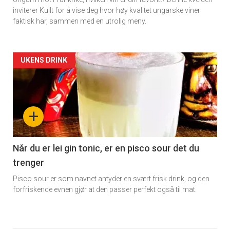
inviterer Kullt for å vise deg hvor høy kvalitet ungarske viner
faktisk har, sammen med en utrolig meny.
Forsiden
UKENS DRINK
akkurat
nå
+
-
6
Når du er lei gin tonic, er en pisco sour det du
trenger
Pisco sour er som navnet antyder en svært frisk drink, og den
forfriskende evnen gjør at den passer perfekt også til mat.