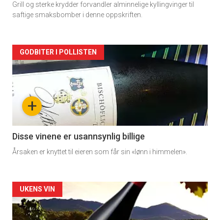
Grill og sterke krydder forvandler alminnelige kyllingvinger til
saftige smaksbomber i denne oppskriften.
Forsiden
GODBITER I POLLISTEN
akkurat
nå
+
-
3
Disse vinene er usannsynlig billige
Årsaken er knyttet til eieren som får sin «lønn i himmelen».
Forsiden
UKENS VIN
akkurat