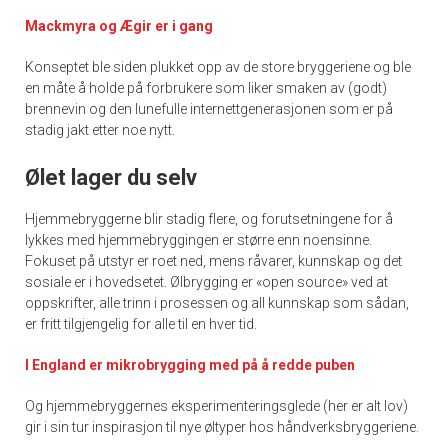
Mackmyra og Ægir er i gang
Konseptet ble siden plukket opp av de store bryggeriene og ble
en måte å holde på forbrukere som liker smaken av (godt)
brennevin og den lunefulle internettgenerasjonen som er på
stadig jakt etter noe nytt.
Ølet lager du selv
Hjemmebryggerne blir stadig flere, og forutsetningene for å
lykkes med hjemmebryggingen er større enn noensinne.
Fokuset på utstyr er roet ned, mens råvarer, kunnskap og det
sosiale er i hovedsetet. Ølbrygging er «open source» ved at
oppskrifter, alle trinn i prosessen og all kunnskap som sådan,
er fritt tilgjengelig for alle til en hver tid.
I England er mikrobrygging med på å redde puben
Og hjemmebryggernes eksperimenteringsglede (her er alt lov)
gir i sin tur inspirasjon til nye øltyper hos håndverksbryggeriene.