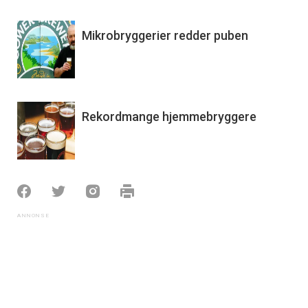
Mikrobryggerier redder puben
Rekordmange hjemmebryggere