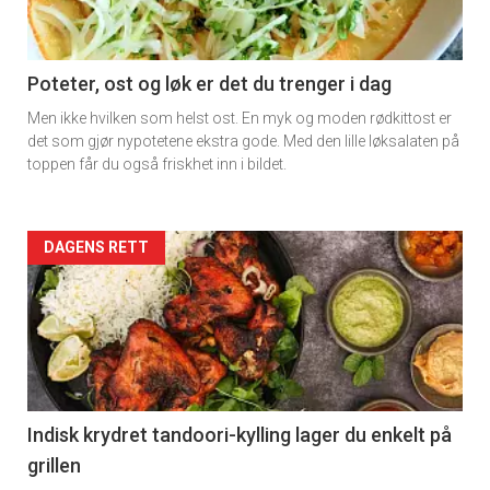
Poteter, ost og løk er det du trenger i dag
Men ikke hvilken som helst ost. En myk og moden rødkittost er
det som gjør nypotetene ekstra gode. Med den lille løksalaten på
toppen får du også friskhet inn i bildet.
Forsiden
DAGENS RETT
akkurat
nå
-
2
Indisk krydret tandoori-kylling lager du enkelt på
grillen