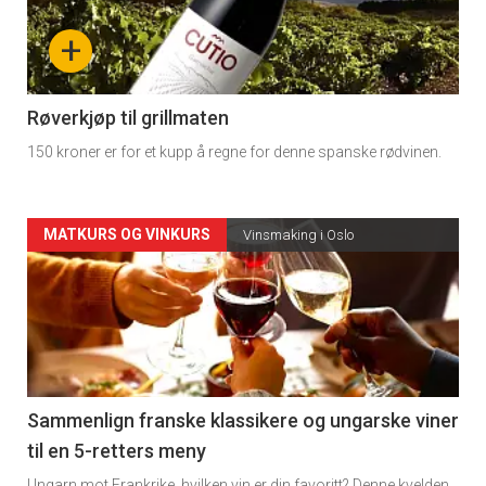
nå
+
-
4
Røverkjøp til grillmaten
150 kroner er for et kupp å regne for denne spanske rødvinen.
Forsiden
MATKURS OG VINKURS
Vinsmaking i Oslo
akkurat
nå
-
5
Sammenlign franske klassikere og ungarske viner
til en 5-retters meny
Ungarn mot Frankrike, hvilken vin er din favoritt? Denne kvelden