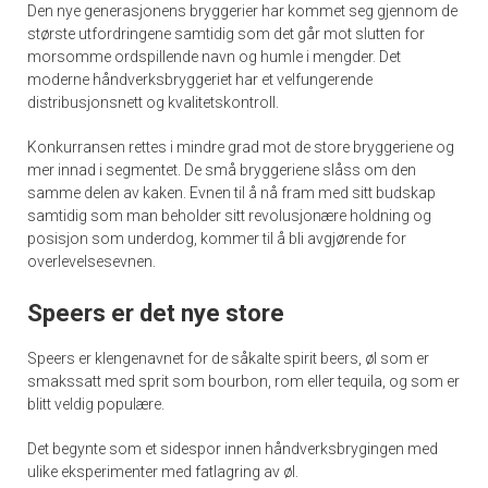
Den nye generasjonens bryggerier har kommet seg gjennom de
største utfordringene samtidig som det går mot slutten for
morsomme ordspillende navn og humle i mengder. Det
moderne håndverksbryggeriet har et velfungerende
distribusjonsnett og kvalitetskontroll.
Konkurransen rettes i mindre grad mot de store bryggeriene og
mer innad i segmentet. De små bryggeriene slåss om den
samme delen av kaken. Evnen til å nå fram med sitt budskap
samtidig som man beholder sitt revolusjonære holdning og
posisjon som underdog, kommer til å bli avgjørende for
overlevelsesevnen.
Speers er det nye store
Speers er klengenavnet for de såkalte spirit beers, øl som er
smakssatt med sprit som bourbon, rom eller tequila, og som er
blitt veldig populære.
Det begynte som et sidespor innen håndverksbrygingen med
ulike eksperimenter med fatlagring av øl.