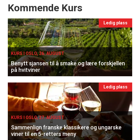
Events
Kommende Kurs
Ledig plass
KURS I OSLO, 26. AUGUST
Benytt sjansen til å smake og lære forskjellen
på hvitviner
Ledig plass
KURS I OSLO, 27. AUGUST
Sammenlign franske klassikere og ungarske
viner til en 5-retters meny