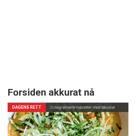
Forsiden akkurat nå
DAGENS RETT
Ostegratinerte nypoteter med løksalat