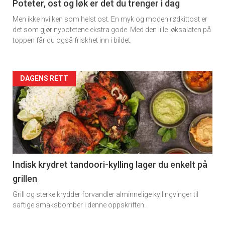
11
Poteter, ost og løk er det du trenger i dag
Men ikke hvilken som helst ost. En myk og moden rødkittost er
det som gjør nypotetene ekstra gode. Med den lille løksalaten på
toppen får du også friskhet inn i bildet.
Artikler
DAGENS RETT
detail
-
section
11
Indisk krydret tandoori-kylling lager du enkelt på
grillen
Dagens
Grill og sterke krydder forvandler alminnelige kyllingvinger til
rett
saftige smaksbomber i denne oppskriften.