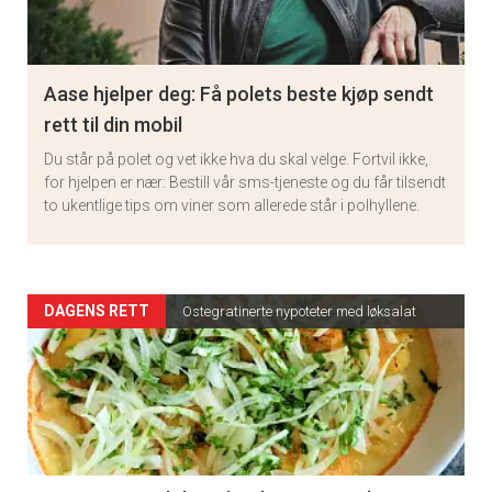
Aase hjelper deg: Få polets beste kjøp sendt
rett til din mobil
Du står på polet og vet ikke hva du skal velge. Fortvil ikke,
for hjelpen er nær: Bestill vår sms-tjeneste og du får tilsendt
to ukentlige tips om viner som allerede står i polhyllene.
Artikler
DAGENS RETT
Ostegratinerte nypoteter med løksalat
detail
-
section