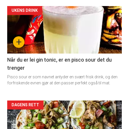
Artikler
UKENS DRINK
detail
-
+
section
11
Når du er lei gin tonic, er en pisco sour det du
trenger
Dagens
Pisco sour er som navnet antyder en svært frisk drink, og den
rett
forfriskende evnen gjør at den passer perfekt også til mat.
2
Artikler
DAGENS RETT
detail