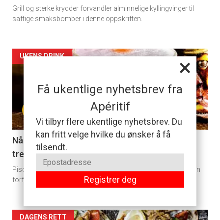
Grill og sterke krydder forvandler alminnelige kyllingvinger til
saftige smaksbomber i denne oppskriften.
Artikler
UKENS DRINK
×
detail
Få ukentlige nyhetsbrev fra
-
Apéritif
+
section
Vi tilbyr flere ukentlige nyhetsbrev. Du
kan fritt velge hvilke du ønsker å få
11
Når du er lei gin tonic, er en pisco sour det du
tilsendt.
trenger
Dagens
Pisco sour er som navnet antyder en svært frisk drink, og den
Registrer deg
rett
forfriskende evnen gjør at den passer perfekt også til mat.
Artikler
DAGENS RETT