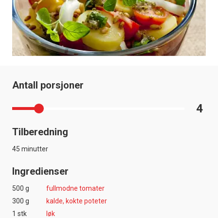
Antall porsjoner
4
Tilberedning
45 minutter
Ingredienser
500 g
fullmodne tomater
300 g
kalde, kokte poteter
1 stk
løk