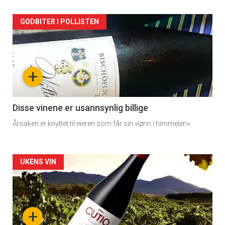
Forsiden
GODBITER I POLLISTEN
akkurat
nå
+
-
3
Disse vinene er usannsynlig billige
Årsaken er knyttet til eieren som får sin «lønn i himmelen».
Forsiden
UKENS VIN
akkurat
nå
+