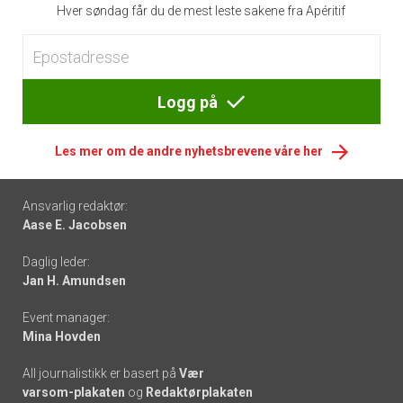
Hver søndag får du de mest leste sakene fra Apéritif
Logg på
Les mer om de andre nyhetsbrevene våre her
Footer
Ansvarlig redaktør:
Aase E. Jacobsen
-
Daglig leder:
links
Jan H. Amundsen
Event manager:
Mina Hovden
All journalistikk er basert på
Vær
varsom-plakaten
og
Redaktørplakaten