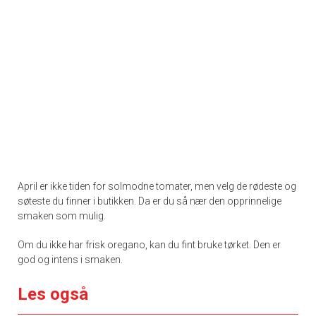
April er ikke tiden for solmodne tomater, men velg de rødeste og
søteste du finner i butikken. Da er du så nær den opprinnelige
smaken som mulig.
Om du ikke har frisk oregano, kan du fint bruke tørket. Den er
god og intens i smaken.
Les også