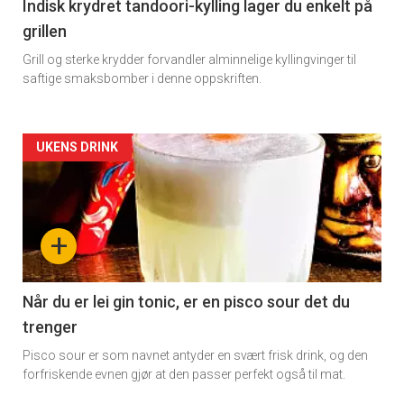
Indisk krydret tandoori-kylling lager du enkelt på
grillen
Grill og sterke krydder forvandler alminnelige kyllingvinger til
saftige smaksbomber i denne oppskriften.
Forsiden
UKENS DRINK
akkurat
nå
+
-
2
Når du er lei gin tonic, er en pisco sour det du
trenger
Pisco sour er som navnet antyder en svært frisk drink, og den
forfriskende evnen gjør at den passer perfekt også til mat.