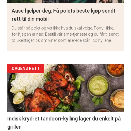
Aase hjelper deg: Få polets beste kjøp sendt
rett til din mobil
Du står på polet og vet ikke hva du skal velge. Fortvil ikke,
for hjelpen er nær: Bestill vår sms-tjeneste og du får tilsendt
to ukentlige tips om viner som allerede står i polhyllene.
Artikler
DAGENS RETT
detail
-
section
11
Indisk krydret tandoori-kylling lager du enkelt på
grillen