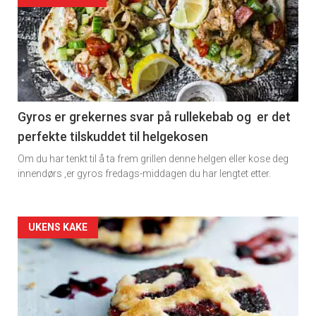
detail
-
section
11
Gyros er grekernes svar på rullekebab og er det
perfekte tilskuddet til helgekosen
Dagens
Om du har tenkt til å ta frem grillen denne helgen eller kose deg
rett
innendørs ,er gyros fredags-middagen du har lengtet etter.
2
Artikler
UKENS KAKE
detail
-