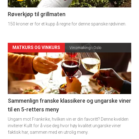
-
4
Røverkjøp til grillmaten
150 kroner er for et kupp å regne for denne spanske rødvinen.
Forsiden
MATKURS OG VINKURS
Vinsmaking i Oslo
akkurat
nå
-
5
Sammenlign franske klassikere og ungarske viner
til en 5-retters meny
Ungarn mot Frankrike, hvilken vin er din favoritt? Denne kvelden
inviterer Kullt for å vise deg hvor høy kvalitet ungarske viner
faktisk har, sammen med en utrolig meny.