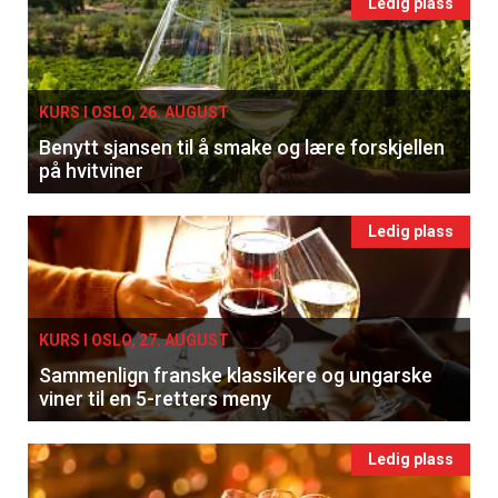
Ledig plass
KURS I OSLO, 26. AUGUST
Benytt sjansen til å smake og lære forskjellen
på hvitviner
Ledig plass
KURS I OSLO, 27. AUGUST
Sammenlign franske klassikere og ungarske
viner til en 5-retters meny
Ledig plass