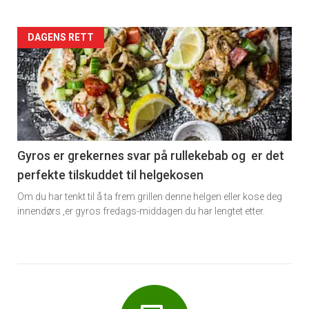
Forsiden
DAGENS RETT
akkurat
nå
-
6
Gyros er grekernes svar på rullekebab og er det
perfekte tilskuddet til helgekosen
Om du har tenkt til å ta frem grillen denne helgen eller kose deg
innendørs ,er gyros fredags-middagen du har lengtet etter.