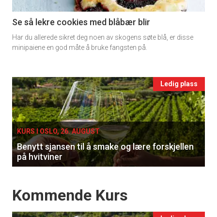
section
11
Se så lekre cookies med blåbær blir
Har du allerede sikret deg noen av skogens søte blå, er disse
Ukens
minipaiene en god måte å bruke fangsten på.
vin
Events
Ledig plass
single
KURS I OSLO, 26. AUGUST
Benytt sjansen til å smake og lære forskjellen
på hvitviner
Events
Kommende Kurs