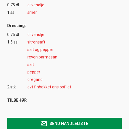
0.75 dl
olivenolje
1 ss
smør
Dressing:
0.75 dl
olivenolje
1.5 ss
sitronsaft
salt og pepper
reven parmesan
salt
pepper
oregano
2 stk
evt finhakket ansjosfilet
TILBEHØR
SEND HANDLELISTE