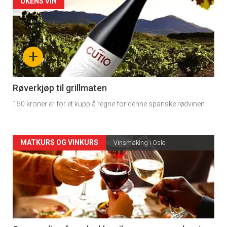
Forsiden
UKENS VIN
akkurat
nå
+
-
4
Røverkjøp til grillmaten
150 kroner er for et kupp å regne for denne spanske rødvinen.
Forsiden
MATKURS OG VINKURS
Vinsmaking i Oslo
akkurat
nå
-