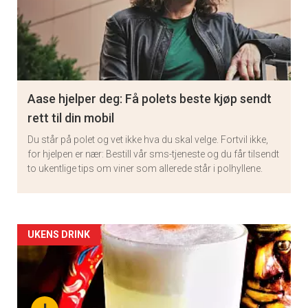
Aase hjelper deg: Få polets beste kjøp sendt
rett til din mobil
Du står på polet og vet ikke hva du skal velge. Fortvil ikke,
for hjelpen er nær: Bestill vår sms-tjeneste og du får tilsendt
to ukentlige tips om viner som allerede står i polhyllene.
Artikler
UKENS DRINK
detail
-