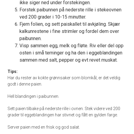
ikke siger ned under forstekingen.
Forstek paibunnen på nederste rille i stekeovnen
ved 200 grader i 10-15 minutter.
Fjern folien, og sett paiskallet til avkjøling. Skjær
kalkunrestene i fine strimler og fordel dem over
paibunnen.
Visp sammen egg, melk og fløte. Riv eller del opp
osten i små terninger og ha den i eggeblandingen
sammen med salt, pepper og evt revet muskat.
Tips:
Har du rester av kokte grønnsaker som blomkål, er det veldig
godt i denne paien.
Hell blandingen i paibunnen.
Sett paien tilbake på nederste rille i ovnen. Stek videre ved 200
grader til eggeblandingen har stivnet og fått en gylden farge.
Server paien med en frisk og god salat.