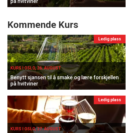
på hvitviner
Events
Kommende Kurs
Ledig plass
KURS I OSLO, 26. AUGUST
Benytt sjansen til å smake og lære forskjellen
på hvitviner
Ledig plass
KURS I OSLO, 27. AUGUST