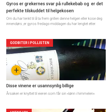
2
Gyros er grekernes svar på rullekebab og er det
perfekte tilskuddet til helgekosen
Om du har tenkt til å ta frem grillen denne helgen eller kose deg
innendørs ,er gyros fredags-middagen du har lengtet etter.
Forsiden
GODBITER I POLLISTEN
akkurat
nå
+
-
3
Disse vinene er usannsynlig billige
Årsaken er knyttet til eieren som får sin «lønn i himmelen».