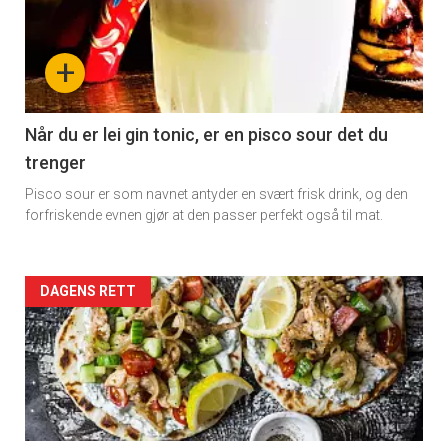
+
Når du er lei gin tonic, er en pisco sour det du
trenger
Pisco sour er som navnet antyder en svært frisk drink, og den
forfriskende evnen gjør at den passer perfekt også til mat.
Forsiden
DAGENS RETT
akkurat
nå
-