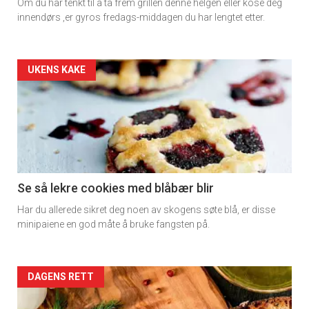
Om du har tenkt til å ta frem grillen denne helgen eller kose deg
rett
innendørs ,er gyros fredags-middagen du har lengtet etter.
Artikler
UKENS KAKE
detail
-
section
11
Se så lekre cookies med blåbær blir
Har du allerede sikret deg noen av skogens søte blå, er disse
Dagens
minipaiene en god måte å bruke fangsten på.
rett
2
Artikler
DAGENS RETT