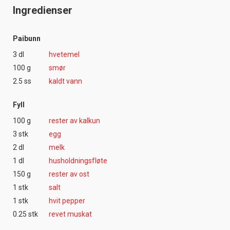
Ingredienser
Paibunn
3 dl
hvetemel
100 g
smør
2.5 ss
kaldt vann
Fyll
100 g
rester av kalkun
3 stk
egg
2 dl
melk
1 dl
husholdningsfløte
150 g
rester av ost
1 stk
salt
1 stk
hvit pepper
0.25 stk
revet muskat