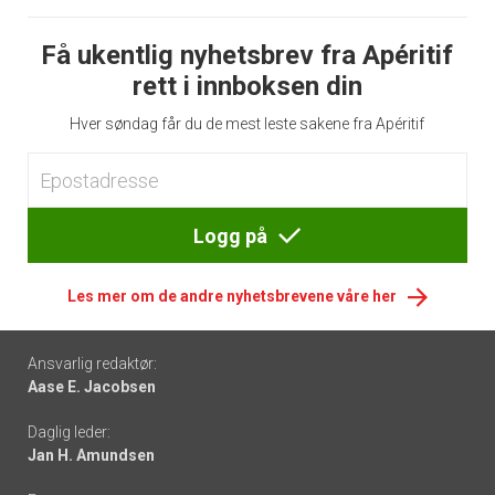
Få ukentlig nyhetsbrev fra Apéritif
rett i innboksen din
Hver søndag får du de mest leste sakene fra Apéritif
Logg på
Les mer om de andre nyhetsbrevene våre her
Footer
Ansvarlig redaktør:
Aase E. Jacobsen
-
Daglig leder:
links
Jan H. Amundsen