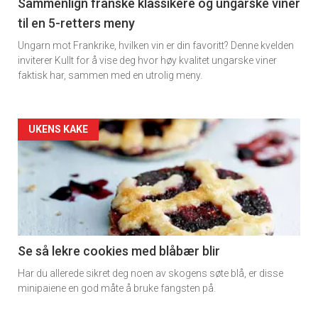
5
Sammenlign franske klassikere og ungarske viner
til en 5-retters meny
Ungarn mot Frankrike, hvilken vin er din favoritt? Denne kvelden
inviterer Kullt for å vise deg hvor høy kvalitet ungarske viner
faktisk har, sammen med en utrolig meny.
Forsiden
UKENS KAKE
akkurat
nå
-
6
Se så lekre cookies med blåbær blir
Har du allerede sikret deg noen av skogens søte blå, er disse
minipaiene en god måte å bruke fangsten på.