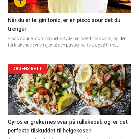
+
section
11
Når du er lei gin tonic, er en pisco sour det du
trenger
Pisco sour er som navnet antyder en svært frisk drink, og den
forfriskende evnen gjør at den passer perfekt også til mat.
Artikler
DAGENS RETT
detail
-
section
11
Gyros er grekernes svar på rullekebab og er det
perfekte tilskuddet til helgekosen
Dagens