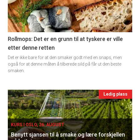
detail
-
section
11
Rollmops: Det er en grunn til at tyskere er ville
etter denne retten
Ukens
Det er ikke bare for at den smaker godt med en snaps, men
vin
også for at denne måten å tilberede sild på får ut den beste
smaken.
Events
Ledig plass
single
KURS I OSLO, 26. AUGUST
Benytt sjansen til å smake og lære forskjellen