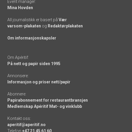
Event manager:
Mina Hovden
All journalistikk er basert på
Vær
varsom-plakaten
og
Redaktørplakaten
Om informasjonskapsler
Om Apéritif:
På nett og papir siden 1995
Annonsere:
Informasjon og priser nett/papir
Abonnere:
Papirabonnement for restaurantbransjen
Medlemskap Apéritif Mat- og vinklubb
Kontakt oss:
aperitif@aperitif.no
Telefon
+47 21 45 61 60