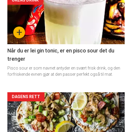
Artikler
UKENS DRINK
detail
×
-
+
Få ukentlige nyhetsbrev fra
section
Apéritif
11
Når du er lei gin tonic, er en pisco sour det du
Vi tilbyr flere ukentlige nyhetsbrev. Du
trenger
Dagens
kan fritt velge hvilke du ønsker å få
Pisco sour er som navnet antyder en svært frisk drink, og den
tilsendt.
rett
forfriskende evnen gjør at den passer perfekt også til mat.
Registrer deg
Artikler
DAGENS RETT
detail
-