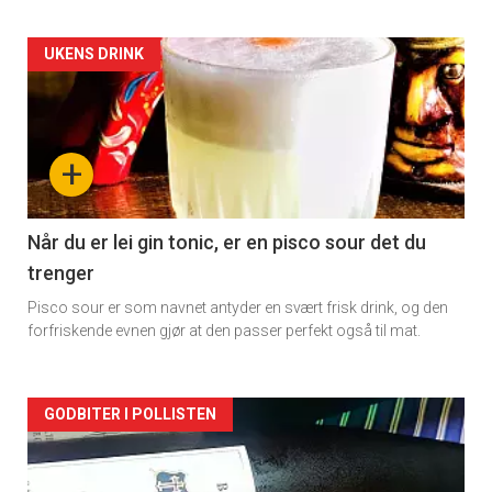
Forsiden
UKENS DRINK
akkurat
nå
+
-
2
Når du er lei gin tonic, er en pisco sour det du
trenger
Pisco sour er som navnet antyder en svært frisk drink, og den
forfriskende evnen gjør at den passer perfekt også til mat.
Forsiden
GODBITER I POLLISTEN
akkurat