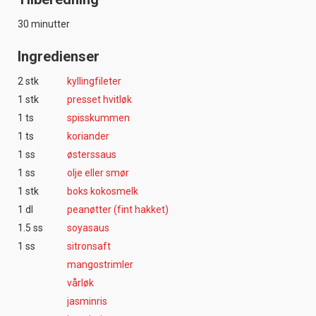
30 minutter
Ingredienser
2 stk
kyllingfileter
1 stk
presset hvitløk
1 ts
spisskummen
1 ts
koriander
1 ss
østerssaus
1 ss
olje eller smør
1 stk
boks kokosmelk
1 dl
peanøtter (fint hakket)
1.5 ss
soyasaus
1 ss
sitronsaft
mangostrimler
vårløk
jasminris