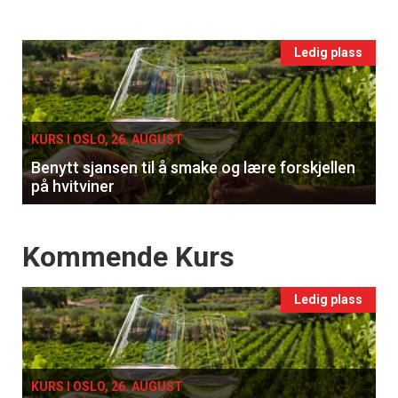
vin
Events
Ledig plass
single
KURS I OSLO, 26. AUGUST
Benytt sjansen til å smake og lære forskjellen
på hvitviner
Events
Kommende Kurs
Ledig plass
KURS I OSLO, 26. AUGUST