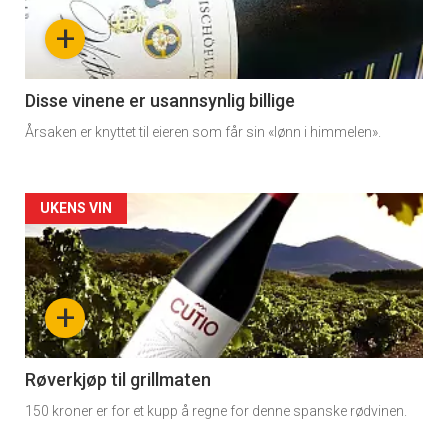
nå
+
-
3
Disse vinene er usannsynlig billige
Årsaken er knyttet til eieren som får sin «lønn i himmelen».
Forsiden
UKENS VIN
akkurat
nå
+
-
4
Røverkjøp til grillmaten
150 kroner er for et kupp å regne for denne spanske rødvinen.