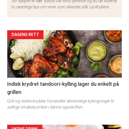
for hjelpen er nær: Bestill vår sms-tjeneste og du får tilsendt
to ukentlige tips om viner som allerede står i polhyllene.
Artikler
DAGENS RETT
detail
-
section
11
Indisk krydret tandoori-kylling lager du enkelt på
grillen
Grill og sterke krydder forvandler alminnelige kyllingvinger til
saftige smaksbomber i denne oppskriften.