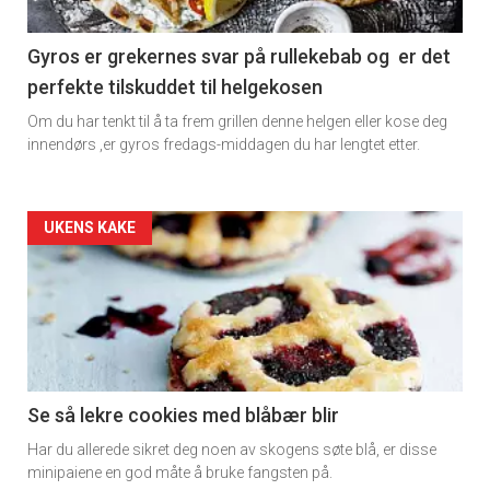
section
11
Gyros er grekernes svar på rullekebab og er det
perfekte tilskuddet til helgekosen
Dagens
Om du har tenkt til å ta frem grillen denne helgen eller kose deg
rett
innendørs ,er gyros fredags-middagen du har lengtet etter.
2
Artikler
UKENS KAKE
detail
-
section
11
Se så lekre cookies med blåbær blir
Har du allerede sikret deg noen av skogens søte blå, er disse
Ukens
minipaiene en god måte å bruke fangsten på.