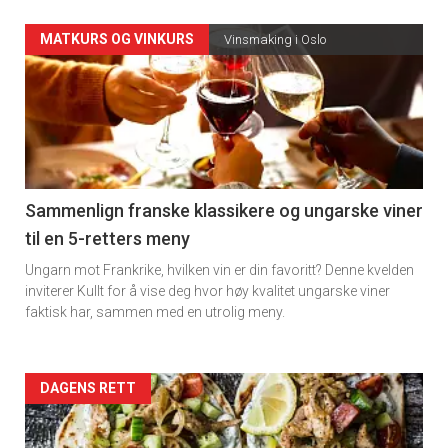
Forsiden
MATKURS OG VINKURS
Vinsmaking i Oslo
akkurat
nå
-
5
Sammenlign franske klassikere og ungarske viner
til en 5-retters meny
Ungarn mot Frankrike, hvilken vin er din favoritt? Denne kvelden
inviterer Kullt for å vise deg hvor høy kvalitet ungarske viner
faktisk har, sammen med en utrolig meny.
Forsiden
DAGENS RETT
akkurat