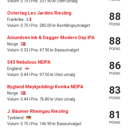
Volum: 0.75 l Pris: 331.90 kr Uten utvalg
Ostertag Les Jardins Riesling
88
Frankrike
POENG
Volum: 0.75 l Pris: 285.00 kr Bestillingsutvalget
Amundsen Ink & Dagger Modern Day IPA
88
Norge
POENG
Volum: 0.33 l Pris: 47.90 kr Basisutvalget
S43 Nebulous NEIPA
86
England
POENG
Volum: 0.44 l Pris: 97.50 kr Uten utvalg
Bygland Møykjeddingi Kveika NEIPA
83
Norge
POENG
Volum: 0.44 l Pris: 76.80 kr Uten utvalg
J. Bäumer Rheingau Riesling
81
Tyskland
POENG
Volum: 0.75 l Pris: 146.90 kr Basisutvalget