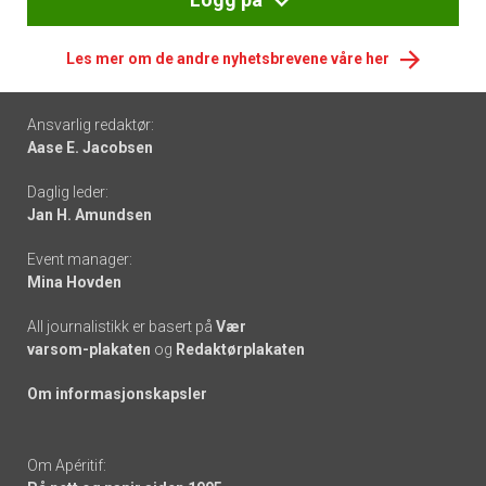
Les mer om de andre nyhetsbrevene våre her
Footer
Ansvarlig redaktør:
Aase E. Jacobsen
-
Daglig leder:
links
Jan H. Amundsen
Event manager:
Mina Hovden
All journalistikk er basert på
Vær
varsom-plakaten
og
Redaktørplakaten
Om informasjonskapsler
Om Apéritif: