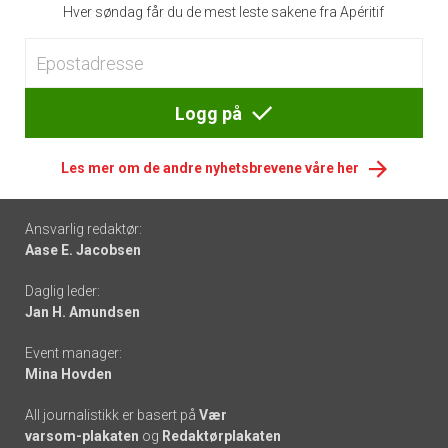
Hver søndag får du de mest leste sakene fra Apéritif
Logg på
Les mer om de andre nyhetsbrevene våre her
Footer
Ansvarlig redaktør:
Aase E. Jacobsen
-
Daglig leder:
links
Jan H. Amundsen
Event manager:
Mina Hovden
All journalistikk er basert på
Vær
varsom-plakaten
og
Redaktørplakaten