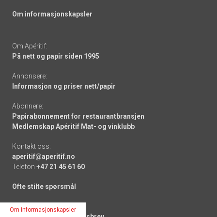
Om informasjonskapsler
Om Apéritif:
På nett og papir siden 1995
Annonsere:
Informasjon og priser nett/papir
Abonnere:
Papirabonnement for restaurantbransjen
Medlemskap Apéritif Mat- og vinklubb
Kontakt oss:
aperitif@aperitif.no
Telefon
+47 21 45 61 60
Ofte stilte spørsmål
Nyhetsbrev:
Om informasjonskapsler
Meld deg på våre nyhetsbrev