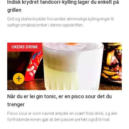
Indisk krydret tandoori-kylling lager du enkelt på
grillen
Grill og sterke krydder forvandler alminnelige kyllingvinger til
saftige smaksbomber i denne oppskriften.
Forsiden
UKENS DRINK
akkurat
nå
+
-
2
Når du er lei gin tonic, er en pisco sour det du
trenger
Pisco sour er som navnet antyder en svært frisk drink, og den
forfriskende evnen gjør at den passer perfekt også til mat.