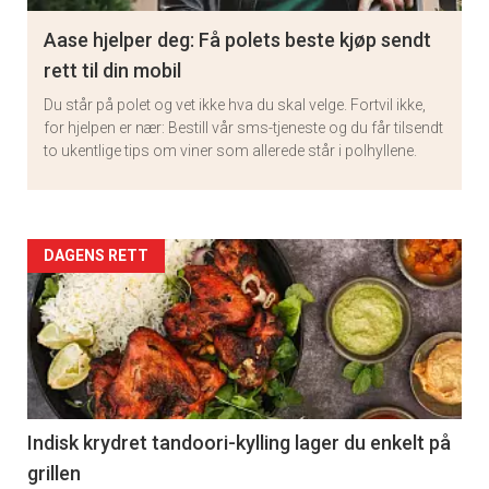
Aase hjelper deg: Få polets beste kjøp sendt
rett til din mobil
Du står på polet og vet ikke hva du skal velge. Fortvil ikke,
for hjelpen er nær: Bestill vår sms-tjeneste og du får tilsendt
to ukentlige tips om viner som allerede står i polhyllene.
Artikler
DAGENS RETT
detail
-
section
11
Indisk krydret tandoori-kylling lager du enkelt på
grillen