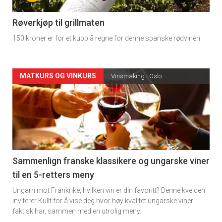
-
4
Røverkjøp til grillmaten
150 kroner er for et kupp å regne for denne spanske rødvinen.
Forsiden
MATKURS OG VINKURS
Vinsmaking i Oslo
akkurat
nå
-
5
Sammenlign franske klassikere og ungarske viner
til en 5-retters meny
Ungarn mot Frankrike, hvilken vin er din favoritt? Denne kvelden
inviterer Kullt for å vise deg hvor høy kvalitet ungarske viner
faktisk har, sammen med en utrolig meny.