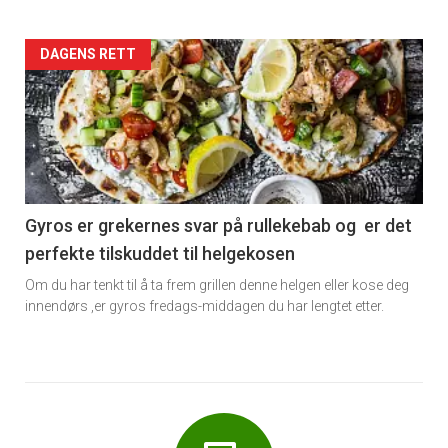
Forsiden
DAGENS RETT
akkurat
nå
-
6
Gyros er grekernes svar på rullekebab og er det
perfekte tilskuddet til helgekosen
Om du har tenkt til å ta frem grillen denne helgen eller kose deg
innendørs ,er gyros fredags-middagen du har lengtet etter.