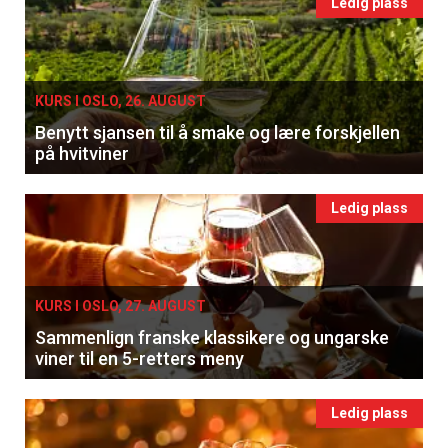
Ledig plass
KURS I OSLO, 26. AUGUST
Benytt sjansen til å smake og lære forskjellen
på hvitviner
Ledig plass
KURS I OSLO, 27. AUGUST
Sammenlign franske klassikere og ungarske
viner til en 5-retters meny
Ledig plass