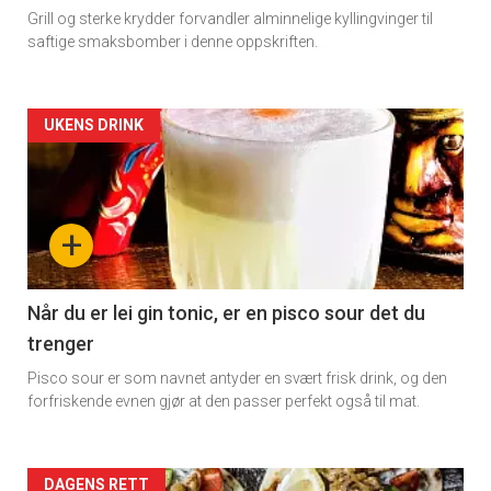
Grill og sterke krydder forvandler alminnelige kyllingvinger til
saftige smaksbomber i denne oppskriften.
Artikler
UKENS DRINK
detail
-
+
section
11
Når du er lei gin tonic, er en pisco sour det du
trenger
Dagens
Pisco sour er som navnet antyder en svært frisk drink, og den
rett
forfriskende evnen gjør at den passer perfekt også til mat.
Artikler
DAGENS RETT