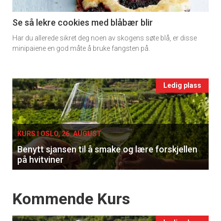
section
11
Se så lekre cookies med blåbær blir
Har du allerede sikret deg noen av skogens søte blå, er disse
Ukens
minipaiene en god måte å bruke fangsten på.
vin
Events
Ledig plass
single
KURS I OSLO, 26. AUGUST
Benytt sjansen til å smake og lære forskjellen
på hvitviner
Events
Kommende Kurs