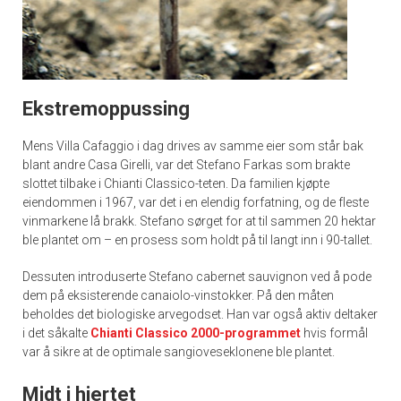
Ekstremoppussing
Mens Villa Cafaggio i dag drives av samme eier som står bak
blant andre Casa Girelli, var det Stefano Farkas som brakte
slottet tilbake i Chianti Classico-teten. Da familien kjøpte
eiendommen i 1967, var det i en elendig forfatning, og de fleste
vinmarkene lå brakk. Stefano sørget for at til sammen 20 hektar
ble plantet om – en prosess som holdt på til langt inn i 90-tallet.
Dessuten introduserte Stefano cabernet sauvignon ved å pode
dem på eksisterende canaiolo-vinstokker. På den måten
beholdes det biologiske arvegodset. Han var også aktiv deltaker
i det såkalte
Chianti Classico 2000-programmet
hvis formål
var å sikre at de optimale sangioveseklonene ble plantet.
Midt i hjertet