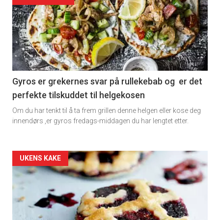
detail
-
section
11
Gyros er grekernes svar på rullekebab og er det
perfekte tilskuddet til helgekosen
Dagens
Om du har tenkt til å ta frem grillen denne helgen eller kose deg
rett
innendørs ,er gyros fredags-middagen du har lengtet etter.
2
Artikler
UKENS KAKE
detail
-