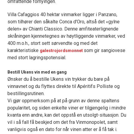
omfattende fornyingen.
Villa Cafaggios 40 hektar vinmarker ligger i Panzano,
som tilhører den såkalte Conca d'Oro, altså det «gylne
delen» av Chianti Classico. Denne amfiteaterlignende
skråningen kjennetegnes av høytliggende vinmarker, ved
400 m.o.h., stort sett sørvendte og med det
karakteristiske
som gir sangiovese
galestrojordsmonnet
med stort lagringspotensial.
Bestill Ukens vin med en gang
Ønsker du å bestille Ukens vin trykker du bare på
vinnavnet og du flyttes direkte til Apéritifs Polliste og
bestillingsrutinen.
Vi gjør oppmerksom på at på grunn av denne spaltens
popularitet, og siden enkelte viner er tilgjengelig i mindre
kvanta enn andre, kan det oppstå en utsolgt-situasjon. Du
vil i så fall få beskjed om det fra Vinmonopolet, samt
vanligvis også en dato for når vinen atter er å få tak i.