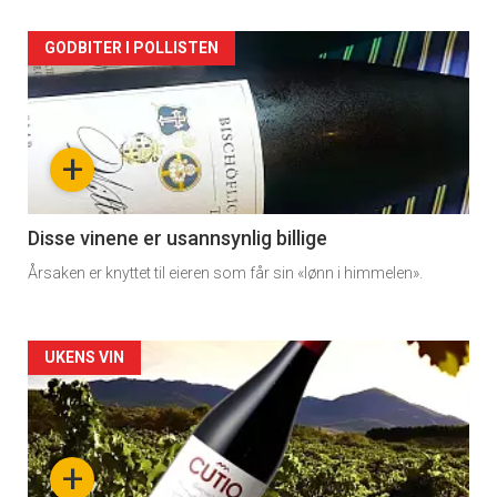
Forsiden
GODBITER I POLLISTEN
akkurat
nå
+
-
3
Disse vinene er usannsynlig billige
Årsaken er knyttet til eieren som får sin «lønn i himmelen».
Forsiden
UKENS VIN
akkurat
nå
+