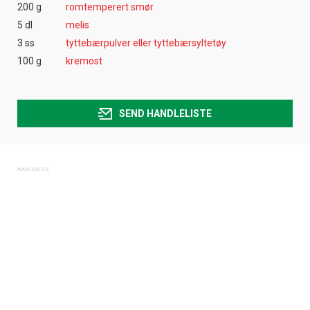
200 g
romtemperert smør
5 dl
melis
3 ss
tyttebærpulver eller tyttebærsyltetøy
100 g
kremost
SEND HANDLELISTE