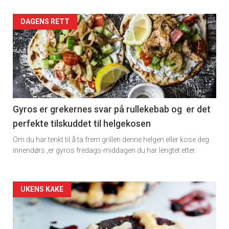
Artikler
DAGENS RETT
detail
-
section
11
Gyros er grekernes svar på rullekebab og er det
perfekte tilskuddet til helgekosen
Dagens
Om du har tenkt til å ta frem grillen denne helgen eller kose deg
rett
innendørs ,er gyros fredags-middagen du har lengtet etter.
2
Artikler
UKENS KAKE
detail