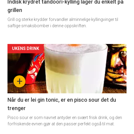
11
Indisk krydret tandoori-kylling lager du enkelt på
grillen
Grill og sterke krydder forvandler alminnelige kyllingvinger til
saftige smaksbomber i denne oppskriften.
Artikler
UKENS DRINK
detail
-
+
section
11
Når du er lei gin tonic, er en pisco sour det du
trenger
Dagens
Pisco sour er som navnet antyder en svært frisk drink, og den
rett
forfriskende evnen gjør at den passer perfekt også til mat.