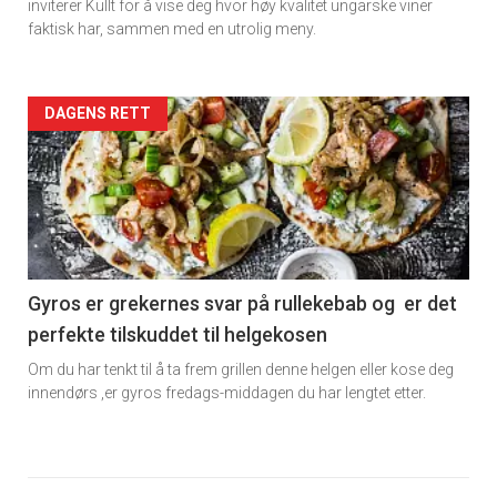
inviterer Kullt for å vise deg hvor høy kvalitet ungarske viner
faktisk har, sammen med en utrolig meny.
Forsiden
DAGENS RETT
akkurat
nå
-
6
Gyros er grekernes svar på rullekebab og er det
perfekte tilskuddet til helgekosen
Om du har tenkt til å ta frem grillen denne helgen eller kose deg
innendørs ,er gyros fredags-middagen du har lengtet etter.