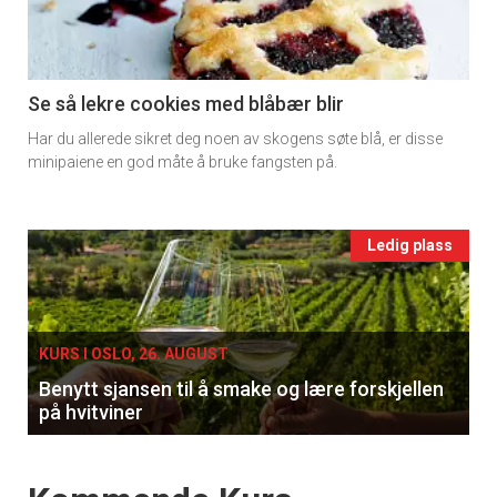
-
section
11
Se så lekre cookies med blåbær blir
Har du allerede sikret deg noen av skogens søte blå, er disse
Ukens
minipaiene en god måte å bruke fangsten på.
vin
Events
Ledig plass
single
KURS I OSLO, 26. AUGUST
Benytt sjansen til å smake og lære forskjellen
på hvitviner
Events