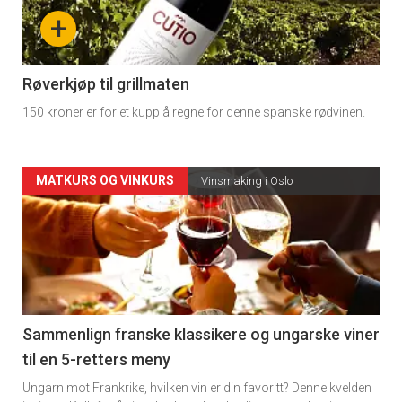
nå
+
-
4
Røverkjøp til grillmaten
150 kroner er for et kupp å regne for denne spanske rødvinen.
Forsiden
MATKURS OG VINKURS
Vinsmaking i Oslo
akkurat
nå
-
5
Sammenlign franske klassikere og ungarske viner
til en 5-retters meny
Ungarn mot Frankrike, hvilken vin er din favoritt? Denne kvelden