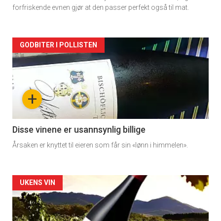
forfriskende evnen gjør at den passer perfekt også til mat.
Forsiden
GODBITER I POLLISTEN
akkurat
nå
+
-
3
Disse vinene er usannsynlig billige
Årsaken er knyttet til eieren som får sin «lønn i himmelen».
Forsiden
UKENS VIN
akkurat