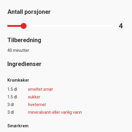
Antall porsjoner
4
Tilberedning
40 minutter
Ingredienser
Krumkaker
1.5 dl
smeltet smør
1.5 dl
sukker
3 dl
hvetemel
3 dl
mineralvann eller vanlig vann
Smørkrem