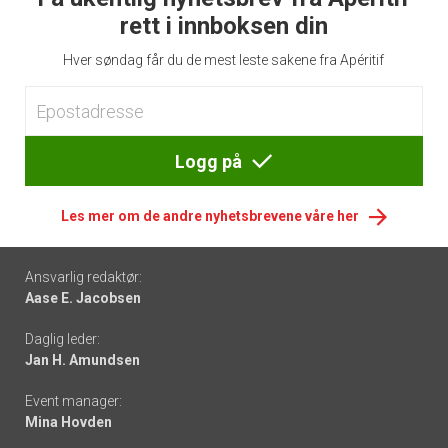
rett i innboksen din
Hver søndag får du de mest leste sakene fra Apéritif
Logg på
Les mer om de andre nyhetsbrevene våre her
Footer
Ansvarlig redaktør:
Aase E. Jacobsen
-
Daglig leder:
links
Jan H. Amundsen
Event manager:
Mina Hovden