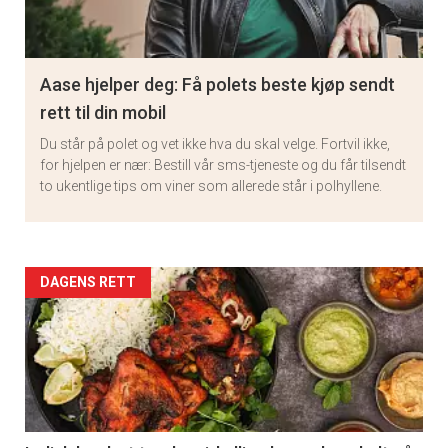
Aase hjelper deg: Få polets beste kjøp sendt
rett til din mobil
Du står på polet og vet ikke hva du skal velge. Fortvil ikke,
for hjelpen er nær: Bestill vår sms-tjeneste og du får tilsendt
to ukentlige tips om viner som allerede står i polhyllene.
Artikler
DAGENS RETT
detail
-
section