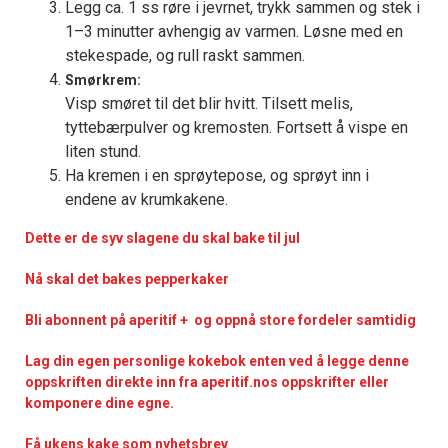
Legg ca. 1 ss røre i jevrnet, trykk sammen og stek i
1–3 minutter avhengig av varmen. Løsne med en
stekespade, og rull raskt sammen.
Smørkrem:
Visp smøret til det blir hvitt. Tilsett melis,
tyttebærpulver og kremosten. Fortsett å vispe en
liten stund.
Ha kremen i en sprøytepose, og sprøyt inn i
endene av krumkakene.
Dette er de syv slagene du skal bake til jul
Nå skal det bakes pepperkaker
Bli abonnent på aperitif + og oppnå store fordeler samtidig
Lag din egen personlige kokebok enten ved å legge denne
oppskriften direkte inn fra aperitif.nos oppskrifter eller
komponere dine egne.
Få ukens kake som nyhetsbrev