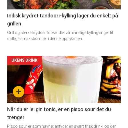
Indisk krydret tandoori-kylling lager du enkelt på
grillen
Grill og sterke krydder forvandler alminnelige kyllingvinger til
saftige smaksbomber i denne oppskriften.
Forsiden
UKENS DRINK
akkurat
nå
+
-
2
Når du er lei gin tonic, er en pisco sour det du
trenger
Pisco sour er som navnet antyder en svært frisk drink, og den